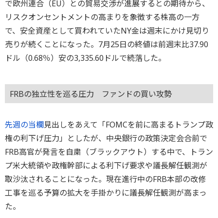
で欧州連合（EU）との貿易交渉が進展するとの期待から、
リスクオンセントメントの高まりを象徴する株高の一方
で、安全資産として買われていたNY金は週末にかけ見切り
売りが続くことになった。7月25日の終値は前週末比37.90
ドル（0.68％）安の3,335.60ドルで続落した。
FRBの独立性を巡る圧力 ファンドの買い攻勢
先週の当欄
見出しをあえて「FOMCを前に高まるトランプ政
権の利下げ圧力」としたが、中央銀行の政策決定会合前で
FRB高官が発言を自粛（ブラックアウト）する中で、トラン
プ米大統領や政権幹部による利下げ要求や議長解任観測が
取沙汰されることになった。現在進行中のFRB本部の改修
工事を巡る予算の拡大を手掛かりに議長解任観測が高まっ
た。