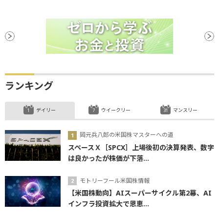
先物取引
反落
安全資産
FRB
関税
決算
個人消費
個人消費支出
材料
週足
GDP
政策金利
設備投資
続伸
続落
地政学リスク
デフレ
ファンド
利下げ
ランキング
デイリー
ウイークリー
マンスリー
岡元兵八郎の米国株マスターへの道
スペースＸ［SPCX］上場後初の決算発表、数字
は良かったが株価が下落...
モトリーフール米国株情報
【米国株動向】AIスーパーサイクル第2幕、AI
インフラ投資拡大で恩恵...