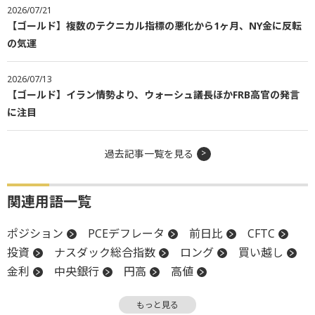
2026/07/21
【ゴールド】複数のテクニカル指標の悪化から1ヶ月、NY金に反転
の気運
2026/07/13
【ゴールド】イラン情勢より、ウォーシュ議長ほかFRB高官の発言
に注目
過去記事一覧を見る
関連用語一覧
ポジション
PCEデフレータ
前日比
CFTC
投資
ナスダック総合指数
ロング
買い越し
金利
中央銀行
円高
高値
米連邦準備制度理事会
円安
終値
堅調
もっと見る
失業率
物価
リスク
リスクオン
FOMC