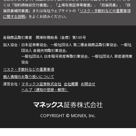
くは「契約締結前交付書面」、「上場有価証券等書面」、「目論見書」、「目
論見書補完書面」または当社ウェブサイトの「
リスク・手数料などの重要事項
に関する説明
」をよくお読みください。
金融商品取引業者 関東財務局長（金商）第165号
日本証券業協会、一般社団法人 第二種金融商品取引業協会、一般社
団法人 金融先物取引業協会、
一般社団法人 日本暗号資産等取引業協会、一般社団法人 資産運用業
協会
リスク・手数料などの重要事項
個人情報のお取り扱いについて
マネックス証券株式会社
会社概要
お問合せ
ヘルプ（通知の登録・解除）
COPYRIGHT © MONEX, Inc.