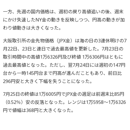
一方、先週の国内価格は、週初の戻り高値追いの後、週末
にかけ失速したNY金の動きを反映しつつ、円高の動きが加
わり値動きは大きくなった。
大阪取引所の金先物価格（JPX金）は海の日の3連休明けの7
月22日、23日と連日で過去最高値を更新した。7月23日の
取引時間中の高値1万6326円及び終値 1万6306円はともに
過去最高値となった。ただし、翌7月24日には週初の147円
台から一時145円台まで円高が進んだこともあり、前日比
296円安と大きく下幅を失うことになった。
7月25日の終値は1万6005円でJPX金の週足は前週末比85円
（0.52％）安の反落となった。レンジは1万5958～1万6326
円で値幅は368円と大きくなった。