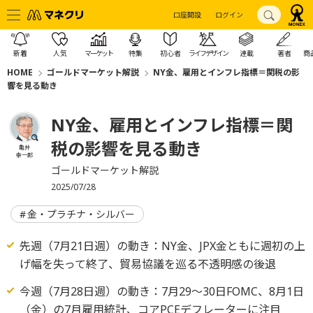
口座開設
ログイン
新着
人気
マーケット
特集
初心者
ライフデザイン
連載
著者
商
HOME
ゴールドマーケット解説
NY金、雇用とインフレ指標＝関税の影
響を見る動き
NY金、雇用とインフレ指標＝関
税の影響を見る動き
亀井
幸一郎
ゴールドマーケット解説
2025/07/28
金・プラチナ・シルバー
先週（7月21日週）の動き：NY金、JPX金ともに週初の上
げ幅を失って終了、貿易協議を巡る不透明感の後退
今週（7月28日週）の動き：7月29～30日FOMC、8月1日
（金）の7月雇用統計、コアPCEデフレーターに注目