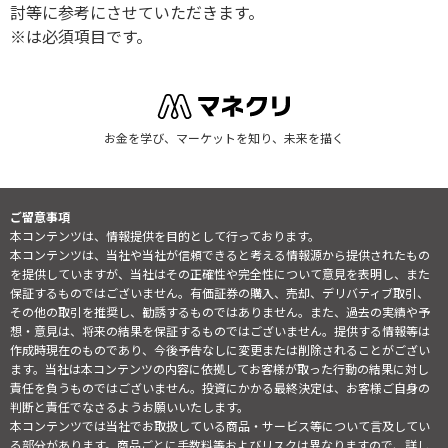
討等に参考にさせていただきます。
※は必須項目です。
お金を学び、マーケットを知り、未来を描く
ご留意事項
本コンテンツは、情報提供を目的として行っております。
本コンテンツは、当社や当社が信頼できると考える情報源から提供されたもの
を提供していますが、当社はその正確性や完全性について意見を表明し、また
保証するものではございません。有価証券の購入、売却、デリバティブ取引、
その他の取引を推奨し、勧誘するものではありません。また、過去の実績や予
想・意見は、将来の結果を保証するものではございません。提供する情報等は
作成時現在のものであり、今後予告なしに変更または削除されることがござい
ます。当社は本コンテンツの内容に依拠してお客様が取った行動の結果に対し
責任を負うものではございません。投資にかかる最終決定は、お客様ご自身の
判断と責任でなさるようお願いいたします。
本コンテンツでは当社でお取扱している商品・サービス等について言及してい
る部分があります。商品ごとに手数料等およびリスクは異なりますので、詳し