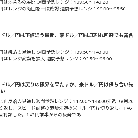
は弱含みの展開 週間予想レンジ：139.50～143.20
はレンジの範囲を一段確認 週間予想レンジ：99.00～95.50
米ドル／円は下値追う展開、豪ドル／円は底割れ回避でも弱含
は続落の見通し 週間予想レンジ：139.50～143.00
はレンジ変動を拡大 週間予想レンジ：92.50～96.00
米ドル／円は戻りの限界を果たすか、豪ドル／円は保ち合い先
重い
再反落の見通し週間予想レンジ：142.00～148.00先週（8月26
り返し、スピード調整の範疇先週の米ドル／円は切り返し、146
打診した。143円前半からの反発であ...