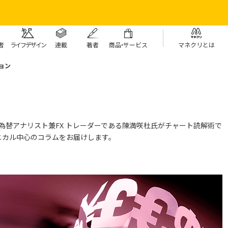
者
ライフデザイン
連載
著者
商
品・
サービス
マネクリとは
ョン
の為替アナリスト兼FX トレーダーである陳満咲杜氏がチャート読解術で
ニカル中心のコラムをお届けします。