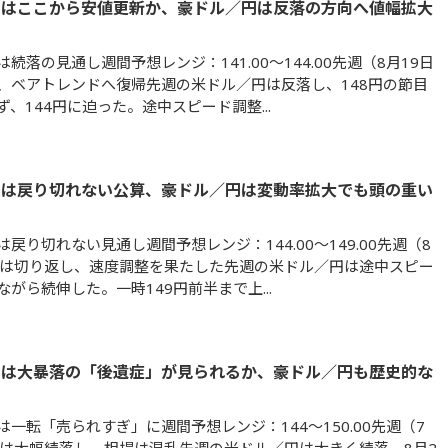
円はここから安値更新か、豪ドル／円は反落の方向へ値幅拡大
続落の見通し週間予想レンジ：141.00～144.00先週（8月19日
、ベアトレンドへ復帰先週の米ドル／円は反落し、148円の節目
、144円に迫った。途中スピード調整...
円は戻り切れない公算、豪ドル／円は変動率拡大でも頭の重い
戻り切れない見通し週間予想レンジ：144.00～149.00先週（8
）は切り返し、速度調整を果たした先週の米ドル／円は途中スピー
がら続伸した。一時149円前半まで上...
円は大暴落の「後遺症」が見られるか、豪ドル／円も歴史的な
は一転「売られすぎ」に週間予想レンジ：144～150.00先週（7