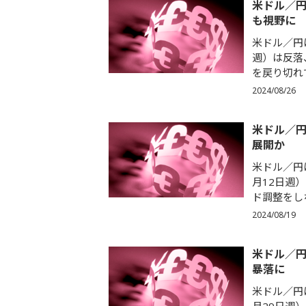
米ドル／
も視野に
米ドル／円は
週）は反落
を戻り切れず
2024/08/26
米ドル／
展開か
米ドル／円は
月12日週
ド調整をしな
2024/08/19
米ドル／
暴落に
米ドル／円