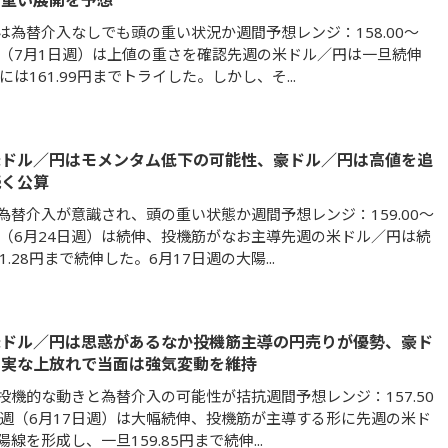
の重い展開を予想
は為替介入なしでも頭の重い状況か週間予想レンジ：158.00～
0先週（7月1日週）は上値の重さを確認先週の米ドル／円は一旦続伸
には161.99円までトライした。しかし、そ...
米ドル／円はモメンタム低下の可能性、豪ドル／円は高値を追
続く公算
為替介入が意識され、頭の重い状態か週間予想レンジ：159.00～
0先週（6月24日週）は続伸、投機筋がなお主導先週の米ドル／円は続
1.28円まで続伸した。6月17日週の大陽...
米ドル／円は思惑があるなか投機筋主導の円売りが優勢、豪ド
確実な上放れで当面は強気変動を維持
投機的な動きと為替介入の可能性が拮抗週間予想レンジ：157.50
50先週（6月17日週）は大幅続伸、投機筋が主導する形に先週の米ド
線を形成し、一旦159.85円まで続伸...