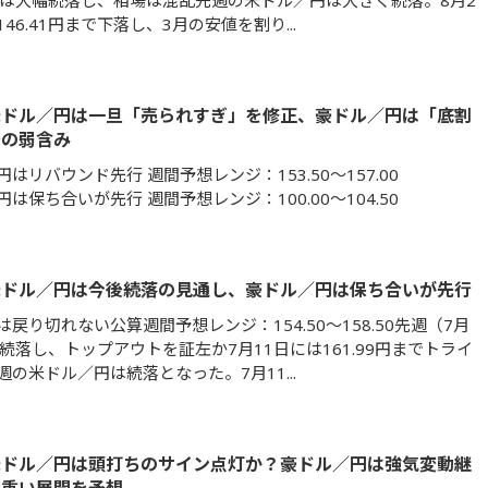
）は大幅続落し、相場は混乱先週の米ドル／円は大きく続落。8月2
46.41円まで下落し、3月の安値を割り...
米ドル／円は一旦「売られすぎ」を修正、豪ドル／円は「底割
後の弱含み
はリバウンド先行 週間予想レンジ：153.50～157.00
は保ち合いが先行 週間予想レンジ：100.00～104.50
米ドル／円は今後続落の見通し、豪ドル／円は保ち合いが先行
戻り切れない公算週間予想レンジ：154.50～158.50先週（7月
続落し、トップアウトを証左か7月11日には161.99円までトライ
の米ドル／円は続落となった。7月11...
米ドル／円は頭打ちのサイン点灯か？豪ドル／円は強気変動継