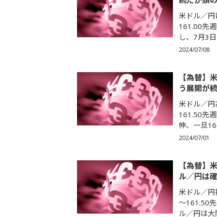
続だが頭
米ドル／円
161.0
し、7月3日
2024/07/08
【為替】
う展開が
米ドル／円
161.5
伸、一旦16
2024/07/01
【為替】
ル／円は
米ドル／円
～161.
ル／円は大陽