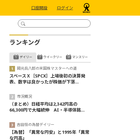
口座開設
ログイン
ランキング
デイリー
ウイークリー
マンスリー
岡元兵八郎の米国株マスターへの道
スペースＸ［SPCX］上場後初の決算発
表、数字は良かったが株価が下落...
市況概況
（まとめ）日経平均は2,342円高の
66,300円で大幅続伸 AI・半導体銘...
吉田恒の為替デイリー
【為替】「異常な円安」と1995年「異常
な円高」