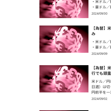
米ドル／円
豪ドル／円
2024/09/30
【為替】
み
米ドル／円
豪ドル／円
2024/09/09
【為替】
行でも頭
米ドル／円は
日週）は切
円前半を一旦
2024/09/02