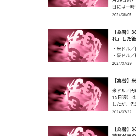
月29日週
日には一時1
2024/08/05
【為替】
れ」した
米ドル／円
豪ドル／円
2024/07/29
【為替】
米ドル／円は
15日週）は
したが、先週
2024/07/22
【為替】