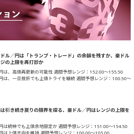
米ドル／円は「トランプ・トレード」の余韻を残すか、豪ドル
ンジの上限を再打診か
は、高値再更新の可能性 週間予想レンジ：152.00～155.50
円は、一旦挫折でも上値トライを継続 週間予想レンジ：100.50～
円は引き続き戻りの限界を探る、豪ドル／円はレンジの上限を
は続伸でも上値余地限定か 週間予想レンジ：151.00～154.50
は上値志向を維持 週間予想レンジ：100.00～105.00