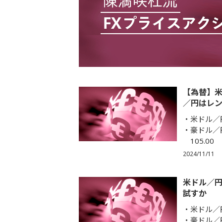
【為替】
／円はレ
米ドル／円
豪ドル／
105.00
2024/11/11
米ドル／
試すか
米ドル／円
豪ドル／円