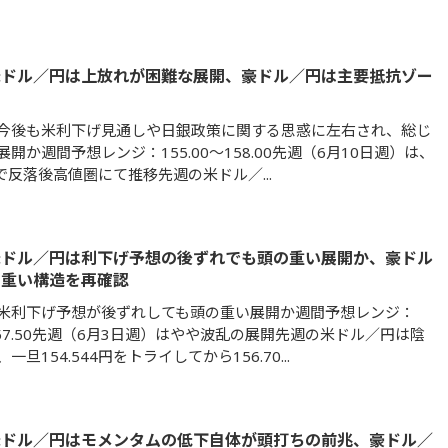
米ドル／円は上放れが困難な展開、豪ドル／円は主要抵抗ゾー
今後も米利下げ見通しや日銀政策に関する思惑に左右され、総じ
開か週間予想レンジ：155.00～158.00先週（6月10日週）は、
で反落後高値圏にて推移先週の米ドル／...
米ドル／円は利下げ予想の後ずれでも頭の重い展開か、豪ドル
の重い構造を再確認
米利下げ予想が後ずれしても頭の重い展開か週間予想レンジ：
～157.50先週（6月3日週）はやや波乱の展開先週の米ドル／円は陰
旦154.544円をトライしてから156.70...
米ドル／円はモメンタムの低下自体が頭打ちの前兆、豪ドル／