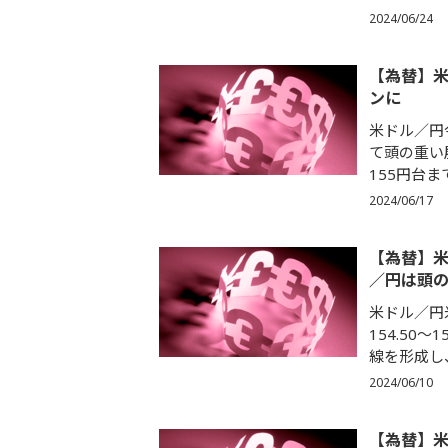
2024/06/24
【為替】
ンに
米ドル／円
て頭の重い展
155円台ま
2024/06/17
【為替】
／円は頭
米ドル／円
154.50
線を形成し、一
2024/06/10
【為替】