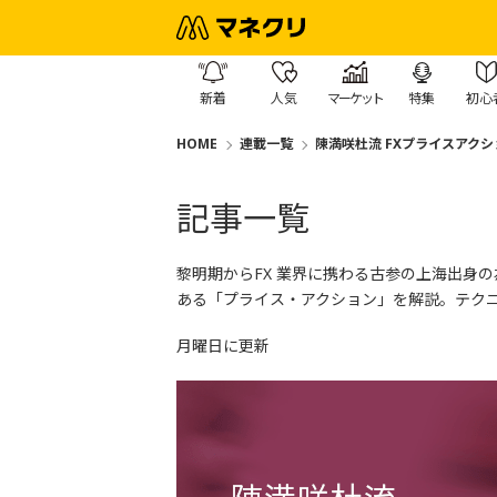
新着
人気
マーケット
特集
初心
HOME
連載一覧
陳満咲杜流 FXプライスアクシ
記事一覧
黎明期からFX 業界に携わる古参の上海出身
ある「プライス・アクション」を解説。テク
月曜日に更新