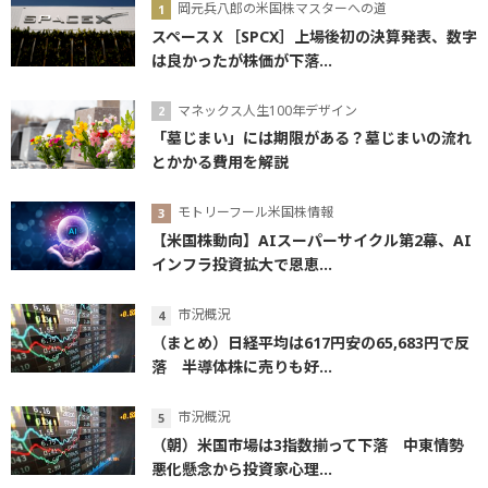
岡元兵八郎の米国株マスターへの道
スペースＸ［SPCX］上場後初の決算発表、数字
は良かったが株価が下落...
マネックス人生100年デザイン
「墓じまい」には期限がある？墓じまいの流れ
とかかる費用を解説
モトリーフール米国株情報
【米国株動向】AIスーパーサイクル第2幕、AI
インフラ投資拡大で恩恵...
市況概況
（まとめ）日経平均は617円安の65,683円で反
落 半導体株に売りも好...
市況概況
（朝）米国市場は3指数揃って下落 中東情勢
悪化懸念から投資家心理...