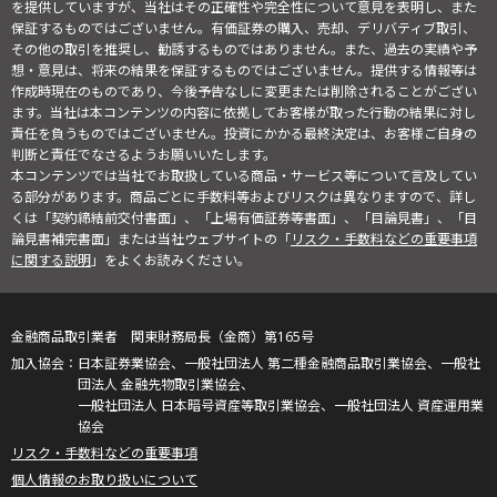
を提供していますが、当社はその正確性や完全性について意見を表明し、また
保証するものではございません。有価証券の購入、売却、デリバティブ取引、
その他の取引を推奨し、勧誘するものではありません。また、過去の実績や予
想・意見は、将来の結果を保証するものではございません。提供する情報等は
作成時現在のものであり、今後予告なしに変更または削除されることがござい
ます。当社は本コンテンツの内容に依拠してお客様が取った行動の結果に対し
責任を負うものではございません。投資にかかる最終決定は、お客様ご自身の
判断と責任でなさるようお願いいたします。
本コンテンツでは当社でお取扱している商品・サービス等について言及してい
る部分があります。商品ごとに手数料等およびリスクは異なりますので、詳し
くは「契約締結前交付書面」、「上場有価証券等書面」、「目論見書」、「目
論見書補完書面」または当社ウェブサイトの「
リスク・手数料などの重要事項
に関する説明
」をよくお読みください。
金融商品取引業者 関東財務局長（金商）第165号
日本証券業協会、一般社団法人 第二種金融商品取引業協会、一般社
団法人 金融先物取引業協会、
一般社団法人 日本暗号資産等取引業協会、一般社団法人 資産運用業
協会
リスク・手数料などの重要事項
個人情報のお取り扱いについて