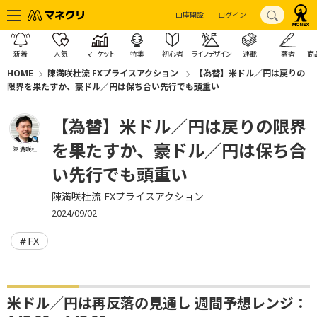
口座開設
ログイン
新着
人気
マーケット
特集
初心者
ライフデザイン
連載
著者
商
HOME
陳満咲杜流 FXプライスアクション
【為替】米ドル／円は戻りの
限界を果たすか、豪ドル／円は保ち合い先行でも頭重い
【為替】米ドル／円は戻りの限界
を果たすか、豪ドル／円は保ち合
陳 満咲杜
い先行でも頭重い
陳満咲杜流 FXプライスアクション
2024/09/02
FX
米ドル／円は再反落の見通し 週間予想レンジ：