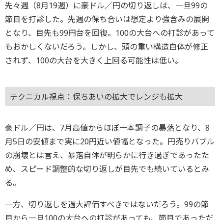
先々週（8月19週）に豪ドル／円の切り返しは、一旦99の
節目を打診した。先週の保ち合いは想定より強含みの展開
となり、目先も99円台を回復。100の大台への打診があって
もおかしくないだろう。しかし、頭の重い構造自体が修正
されず、100の大台を大きく上回る可能性は低い。
テクニカル視点：保ちあいの拡大でレンジも拡大
豪ドル／円は、7月高値からほぼ一本調子の暴落となり、8
月5日の安値まで実に20円近い値幅となった。円売りバブル
の崩壊とは言え、暴落自体が明らかに行き過ぎであったた
め、スピード調整的な切り返しが目先でも続いているとみ
る。
一方、切り返しを過大評価すべきではないだろう。99の節
目から一旦100の大台への打診があっても、節目であっただ