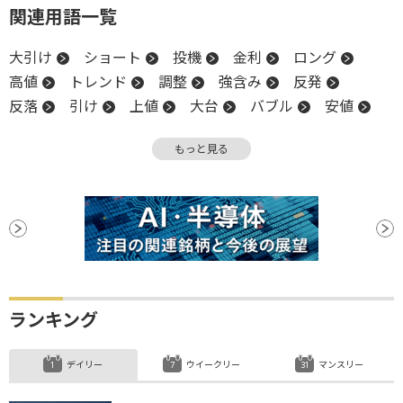
関連用語一覧
大引け
ショート
投機
金利
ロング
高値
トレンド
調整
強含み
反発
反落
引け
上値
大台
バブル
安値
陽線
もっと見る
ランキング
デイリー
ウイークリー
マンスリー