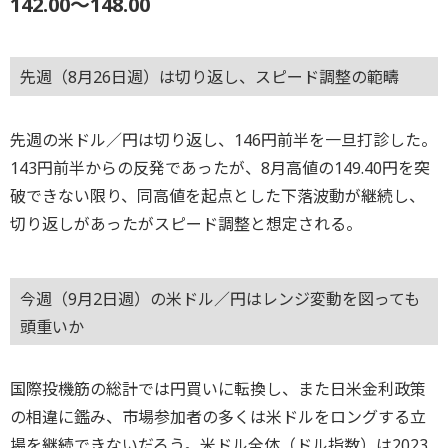
142.00～148.00
先週（8月26日週）は切り返し、スピード調整の範疇
先週の米ドル／円は切り返し、146円前半を一旦打診した。
143円前半からの反発であったが、8月高値の149.40円を突
破できない限り、同高値を起点とした下落波動が継続し、
切り返しがあったがスピード調整と想定される。
今週（9月2日週）の米ドル／円はレンジ変動を図っても
頭重いか
国際投機筋の総計では円買いに転換し、また日米金利政策
の相違に鑑み、市場参加者の多くは米ドルをロングする立
場を継続できないだろう。米ドル全体（ドル指数）は2023