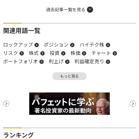
過去記事一覧を見る
関連用語一覧
ロックアップ
ポジション
ハイテク株
リスク
株式
投資
株価
チャート
ポートフォリオ
利上げ
利益確定売り
米連邦準備制度理事会
金利
地合い
時価
もっと見る
底堅い
高値
物価
米国株
IPO
インフレ
FOMC
証券会社
上方修正
WTI
米連邦公開市場委員会
S&P500
FRB
終値
株価指数
個人投資家
材料
消費者物価指数
CPI
時価総額
上場
全面安
底
タカ派
調整
ナスダック100
バリュエーション
PPI
利下げ
ランキング