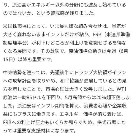
り、原油高がエネルギー以外の分野にも波及し始めている
のではないか、という警戒感が残りました。
米国株市場にとって、いま最も嫌な組み合わせは、景気が
大きく崩れないままインフレだけが粘り、FRB（米連邦準備
制度理事会）が利下げどころか利上げを意識せざるを得な
くなる展開です。その意味で、原油価格の動きは今週（6月
15日）以降も重要です。
中東情勢を巡っては、先週後半にトランプ大統領がイラン
への攻撃計画を取りやめ、和平協議が進展しているとの見
方を示したことで、市場心理は大きく改善しました。WTI
原油は一時85ドルを下回り、5月高値からは20％超下落しま
した。原油安はインフレ期待を抑え、消費者心理や企業収
益にもプラスに働きます。エネルギー価格が落ち着けば、
FRBへの利上げ圧力もいくらか和らぐため、株式市場にと
っては重要な支援材料になります。