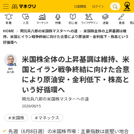
口座開設
ログイン
新着
人気
マーケット
特集
初心者
ライフデザイン
連載
著者
商
HOME
岡元兵八郎の米国株マスターへの道
米国株全体の上昇基調は維
持、米国とイラン戦争終結に向けた合意により原油安・金利低下・株高という
好循環へ
米国株全体の上昇基調は維持、米
国とイラン戦争終結に向けた合意
岡元
兵八郎
により原油安・金利低下・株高と
いう好循環へ
岡元兵八郎の米国株マスターへの道
2026/06/15
米国株
マネックス
先週（6月8日週）の米国株市場：主要指数は底堅い地合