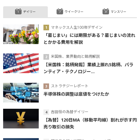
デイリー
ウイークリー
マンスリー
マネックス人生100年デザイン
「墓じまい」には期限がある？墓じまいの流れ
とかかる費用を解説
米国株、業界動向と銘柄解説
【米国株：銘柄発掘】業績上振れ5銘柄、パラ
ンティア・テクノロジー...
ストラテジーレポート
半導体株の調整は底値をつけたか
吉田恒の為替デイリー
【為替】120日MA（移動平均線）割れが示す円
売り取引の損失