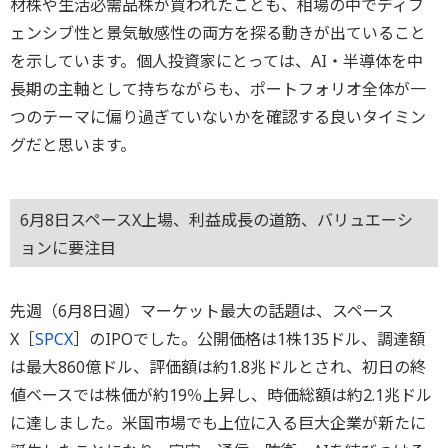
材株や生活必需品株が買われたことも、相場の中でディフ
ェンシブ性と景気敏感性の両方を探る動きが出ていること
を示しています。個人投資家にとっては、AI・半導体を中
長期の主軸として持ちながらも、ポートフォリオ全体が一
つのテーマに偏り過ぎていないかを確認する良いタイミン
グだと思います。
6月8日スペースX上場、利益成長の道筋、バリュエーシ
ョンに要注目
先週（6月8日週）マーケット最大の話題は、スペース
X［
SPCX
］のIPOでした。公開価格は1株135ドル、調達額
は最大860億ドル、評価額は約1.8兆ドルとされ、初日の終
値ベースでは株価が約19％上昇し、時価総額は約2.1兆ドル
に達しました。米国市場でも上位に入る巨大企業が新たに