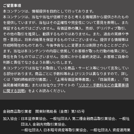
ご留意事項
本コンテンツは、情報提供を目的として行っております。
本コンテンツは、当社や当社が信頼できると考える情報源から提供されたもの
を提供していますが、当社はその正確性や完全性について意見を表明し、また
保証するものではございません。有価証券の購入、売却、デリバティブ取引、
その他の取引を推奨し、勧誘するものではありません。また、過去の実績や予
想・意見は、将来の結果を保証するものではございません。提供する情報等は
作成時現在のものであり、今後予告なしに変更または削除されることがござい
ます。当社は本コンテンツの内容に依拠してお客様が取った行動の結果に対し
責任を負うものではございません。投資にかかる最終決定は、お客様ご自身の
判断と責任でなさるようお願いいたします。
本コンテンツでは当社でお取扱している商品・サービス等について言及してい
る部分があります。商品ごとに手数料等およびリスクは異なりますので、詳し
くは「契約締結前交付書面」、「上場有価証券等書面」、「目論見書」、「目
論見書補完書面」または当社ウェブサイトの「
リスク・手数料などの重要事項
に関する説明
」をよくお読みください。
金融商品取引業者 関東財務局長（金商）第165号
日本証券業協会、一般社団法人 第二種金融商品取引業協会、一般社
団法人 金融先物取引業協会、
一般社団法人 日本暗号資産等取引業協会、一般社団法人 資産運用業