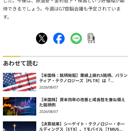
した。今後は、原油安・金利低下・株高という好循環が期
待できるでしょう。今週はG7首脳会議も予定されていま
す。
ｱﾝｹｰﾄ
あわせて読む
【米国株：銘柄発掘】業績上振れ5銘柄、パラン
ティア・テクノロジーズ［PLTR］は「...
2026/08/07
【米国株】資本効率の改善と成長性を兼ね備え
た銘柄例
2026/08/07
【決算結果】シーゲイト・テクノロジー・ホー
ルディングス［STX］、Tモバイル［TMUS...