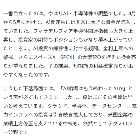
一番目立ったのは、やはりAI・半導体株の調整でした。4月
から5月にかけて、AI関連株には非常に大きな資金が流入し
ていました。フィラデルフィア半導体関連指数も大きく上
昇し、投資家の期待もポジションもかなり積み上がってい
たところに、AI投資の採算性に対する疑問、金利上昇への
警戒、さらにスペースX［
SPCX
］の大型IPOを控えた換金売
りが重なりました。その結果、短期筋の利益確定売りが出
やすくなったのです。
こうした下落局面では、「AI相場はもう終わったのか」と
いう声が必ず出てきます。しかし、僕はまだその判断は早
いと考えています。クラウド、半導体、データセンター、電
力インフラへの投資は引き続き拡大しており、米国企業の
業績上方修正を支えている中核も、依然としてテクノロジ
ー分野です。