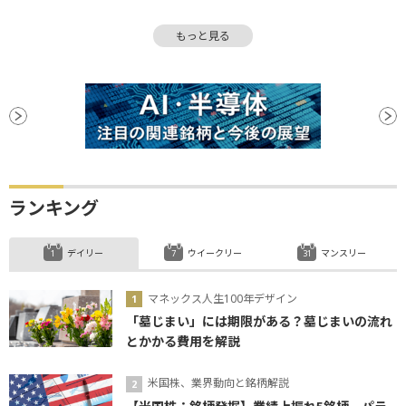
売り圧力
円高
外国為替市場
金利
もっと見る
時価
需給要因
中央銀行
NISA
インフレ
為替介入
外国人投資家
金融緩和
金融政策
底堅い
反発
米連邦準備制度理事会
FRB
為替レート
外貨資産
堅調
個人投資家
資産運用
底
日銀
ヘッジ取引
利下げ
ランキング
デイリー
ウイークリー
マンスリー
マネックス人生100年デザイン
「墓じまい」には期限がある？墓じまいの流れ
とかかる費用を解説
米国株、業界動向と銘柄解説