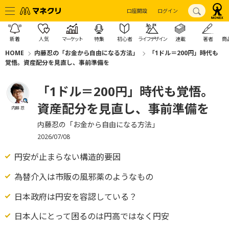
口座開設
ログイン
新着
人気
マーケット
特集
初心者
ライフデザイン
連載
著者
商
HOME
内藤忍の「お金から自由になる方法」
「1ドル＝200円」時代も
覚悟。資産配分を見直し、事前準備を
「1ドル＝200円」時代も覚悟。
資産配分を見直し、事前準備を
内藤 忍
内藤忍の「お金から自由になる方法」
2026/07/08
円安が止まらない構造的要因
為替介入は市販の風邪薬のようなもの
日本政府は円安を容認している？
日本人にとって困るのは円高ではなく円安