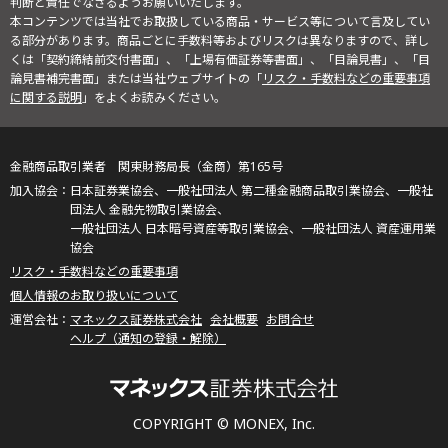
判断と責任でなさるようお願いいたします。
本コンテンツでは当社でお取扱している商品・サービス等について言及してい
る部分があります。商品ごとに手数料等およびリスクは異なりますので、詳し
くは「契約締結前交付書面」、「上場有価証券等書面」、「目論見書」、「目
論見書補完書面」または当社ウェブサイトの「
リスク・手数料などの重要事項
に関する説明
」をよくお読みください。
金融商品取引業者 関東財務局長（金商）第165号
日本証券業協会、一般社団法人 第二種金融商品取引業協会、一般社
団法人 金融先物取引業協会、
一般社団法人 日本暗号資産等取引業協会、一般社団法人 資産運用業
協会
リスク・手数料などの重要事項
個人情報のお取り扱いについて
マネックス証券株式会社
会社概要
お問合せ
ヘルプ（通知の登録・解除）
COPYRIGHT © MONEX, Inc.