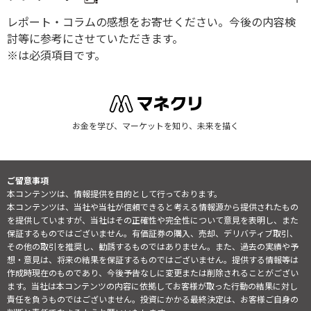
レポート・コラムの感想をお寄せください。今後の内容検
討等に参考にさせていただきます。
※は必須項目です。
お金を学び、マーケットを知り、未来を描く
ご留意事項
本コンテンツは、情報提供を目的として行っております。
本コンテンツは、当社や当社が信頼できると考える情報源から提供されたもの
を提供していますが、当社はその正確性や完全性について意見を表明し、また
保証するものではございません。有価証券の購入、売却、デリバティブ取引、
その他の取引を推奨し、勧誘するものではありません。また、過去の実績や予
想・意見は、将来の結果を保証するものではございません。提供する情報等は
作成時現在のものであり、今後予告なしに変更または削除されることがござい
ます。当社は本コンテンツの内容に依拠してお客様が取った行動の結果に対し
責任を負うものではございません。投資にかかる最終決定は、お客様ご自身の