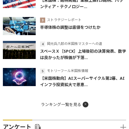
【米国株：銘柄発掘】業績上振れ5銘柄、パラ
ンティア・テクノロジー...
ストラテジーレポート
半導体株の調整は底値をつけたか
岡元兵八郎の米国株マスターへの道
スペースＸ［SPCX］上場後初の決算発表、数字
は良かったが株価が下落...
モトリーフール米国株情報
【米国株動向】AIスーパーサイクル第2幕、AI
インフラ投資拡大で恩恵...
ランキング一覧を見る
アンケート