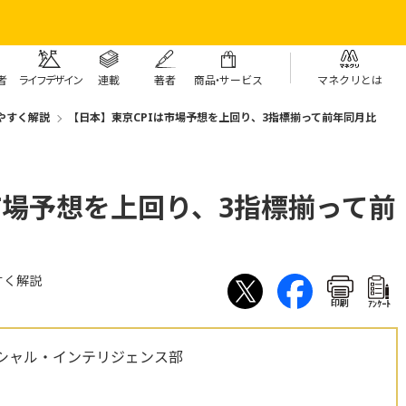
者
ライフデザイン
連載
著者
商
品・
サービス
マネクリとは
やすく解説
【日本】東京CPIは市場予想を上回り、3指標揃って前年同月比
市場予想を上回り、3指標揃って前
すく解説
印刷
ｱﾝｹｰﾄ
シャル・インテリジェンス部