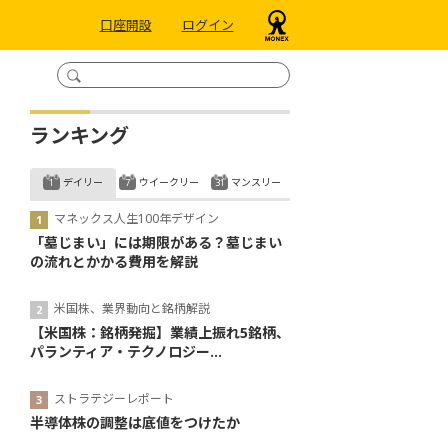
口座開設
ログイン
ランキング
デイリー
ウイークリー
マンスリー
マネックス人生100年デザイン
「墓じまい」には期限がある？墓じまい
の流れとかかる費用を解説
米国株、業界動向と銘柄解説
【米国株：銘柄発掘】業績上振れ5銘柄、
パランティア・テクノロジー...
ストラテジーレポート
半導体株の調整は底値をつけたか