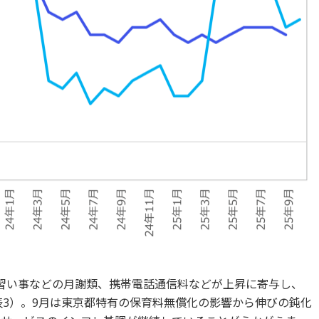
や習い事などの月謝類、携帯電話通信料などが上昇に寄与し、
表3）。9月は東京都特有の保育料無償化の影響から伸びの鈍化