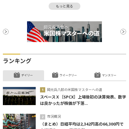
S&P500
株価収益率
キャッシュフロー
もっと見る
調整
パフォーマンス
レバレッジ
ETN
FRB
株価指数
関税
公募
公募増資
CEO
GDP
生成AI
設備投資
底
増資
ナスダック100
バブル
バランスシート
バリュエーション
利下げ
ランキング
デイリー
ウイークリー
マンスリー
岡元兵八郎の米国株マスターへの道
スペースＸ［SPCX］上場後初の決算発表、数字
は良かったが株価が下落...
市況概況
（まとめ）日経平均は2,342円高の66,300円で