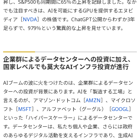
昇し、S&P500も同期間に65％の上昇を記録しました。なか
でも注目すべきは、AIを可能にするGPUを提供するエヌビ
ディア［
NVDA
］の株価です。ChatGPT公開からわずか3年
足らずで、979％という驚異的な上昇を見せています。
企業群によるデータセンターへの投資に加え、
国家レベルでも莫大なAIインフラ投資が進行
AIブームの波に火をつけたのは、企業群によるデータセン
ターへの投資が背景にあります。AIを「製造する工場」と
言えるのが、アマゾン･ドットコム［
AMZN
］、マイクロソ
フト［
MSFT
］、アルファベット（グーグル）［
GOOGL
］
といった「ハイパースケーラー」によるデータセンターで
す。データセンターは、私たち個人や企業、さらには政府
のあらゆるデジタル活動を支えるインフラであり、生成AI