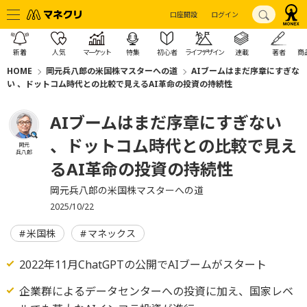
口座開設
ログイン
新着
人気
マーケット
特集
初心者
ライフデザイン
連載
著者
商
HOME
岡元兵八郎の米国株マスターへの道
AIブームはまだ序章にすぎな
い 、ドットコム時代との比較で見えるAI革命の投資の持続性
AIブームはまだ序章にすぎない
、ドットコム時代との比較で見え
岡元
兵八郎
るAI革命の投資の持続性
岡元兵八郎の米国株マスターへの道
2025/10/22
米国株
マネックス
2022年11月ChatGPTの公開でAIブームがスタート
企業群によるデータセンターへの投資に加え、国家レベ