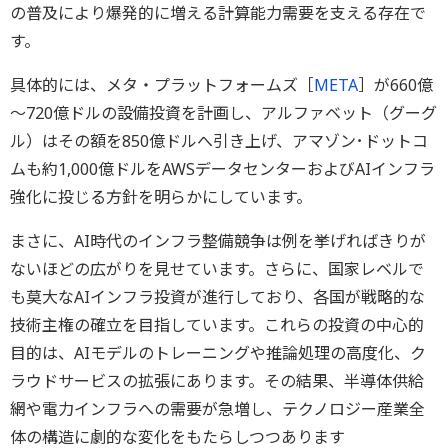
の普及により爆発的に増える計算能力需要を支える存在で
す。
具体的には、メタ・プラットフォームズ［
META
］が660億
～720億ドルの設備投資を計画し、アルファベット（グーグ
ル）はその額を850億ドルへ引き上げ、アマゾン･ドットコ
ムも約1,000億ドルをAWSデータセンターおよびAIインフラ
強化に投じる方針を明らかにしています。
まさに、AI時代のインフラ整備競争は例を挙げればきりが
ないほどの広がりを見せています。さらに、国家レベルで
も莫大なAIインフラ投資が進行しており、各国が戦略的な
技術主権の確立を目指しています。これらの投資の中心的
目的は、AIモデルのトレーニングや推論処理の高度化、ク
ラウドサービスの拡張にあります。その結果、半導体供給
網や電力インフラへの需要が急増し、テクノロジー産業全
体の構造に劇的な変化をもたらしつつあります