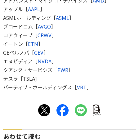
アドバンスト・マイクロ・デバイシズ［
AMD
］
アップル［
AAPL
］
ASMLホールディング［
ASML
］
ブロードコム［
AVGO
］
コアウィーブ［
CRWV
］
イートン［
ETN
］
GEベルノバ［
GEV
］
エヌビディア［
NVDA
］
クアンタ・サービシズ［
PWR
］
テスラ［TSLA]
バーティブ・ホールディングス［
VRT
］
ｱﾝｹｰﾄ
あわせて読む