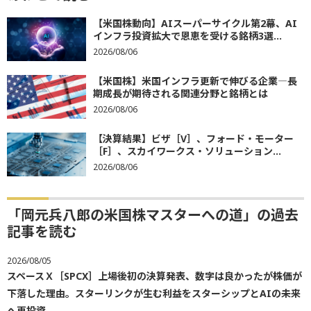
【米国株動向】AIスーパーサイクル第2幕、AI
インフラ投資拡大で恩恵を受ける銘柄3選...
2026/08/06
【米国株】米国インフラ更新で伸びる企業―長
期成長が期待される関連分野と銘柄とは
2026/08/06
【決算結果】ビザ［V］、フォード・モーター
［F］、スカイワークス・ソリューション...
2026/08/06
「岡元兵八郎の米国株マスターへの道」の過去
記事を読む
2026/08/05
スペースＸ［SPCX］上場後初の決算発表、数字は良かったが株価が
下落した理由。スターリンクが生む利益をスターシップとAIの未来
へ再投資