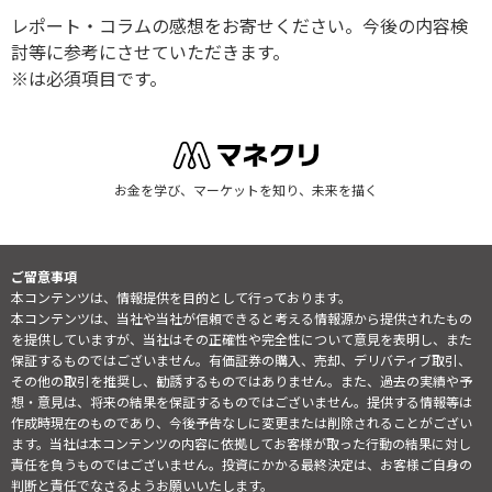
レポート・コラムの感想をお寄せください。今後の内容検
討等に参考にさせていただきます。
※は必須項目です。
お金を学び、マーケットを知り、未来を描く
ご留意事項
本コンテンツは、情報提供を目的として行っております。
本コンテンツは、当社や当社が信頼できると考える情報源から提供されたもの
を提供していますが、当社はその正確性や完全性について意見を表明し、また
保証するものではございません。有価証券の購入、売却、デリバティブ取引、
その他の取引を推奨し、勧誘するものではありません。また、過去の実績や予
想・意見は、将来の結果を保証するものではございません。提供する情報等は
作成時現在のものであり、今後予告なしに変更または削除されることがござい
ます。当社は本コンテンツの内容に依拠してお客様が取った行動の結果に対し
責任を負うものではございません。投資にかかる最終決定は、お客様ご自身の
判断と責任でなさるようお願いいたします。