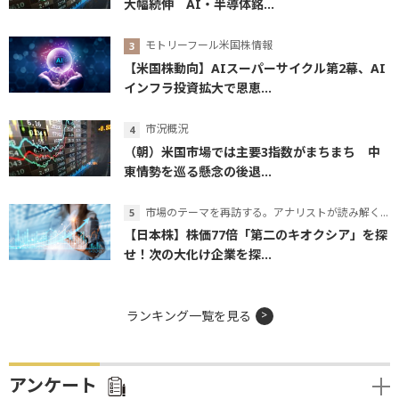
大幅続伸 AI・半導体銘...
モトリーフール米国株情報
【米国株動向】AIスーパーサイクル第2幕、AI
インフラ投資拡大で恩恵...
市況概況
（朝）米国市場では主要3指数がまちまち 中
東情勢を巡る懸念の後退...
市場のテーマを再訪する。アナリストが読み解くテーマの本質
【日本株】株価77倍「第二のキオクシア」を探
せ！次の大化け企業を探...
ランキング一覧を見る
アンケート