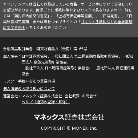
本コンテンツでは当社でお取扱している商品・サービス等について言及してい
る部分があります。商品ごとに手数料等およびリスクは異なりますので、詳し
くは「契約締結前交付書面」、「上場有価証券等書面」、「目論見書」、「目
論見書補完書面」または当社ウェブサイトの「
リスク・手数料などの重要事項
に関する説明
」をよくお読みください。
金融商品取引業者 関東財務局長（金商）第165号
日本証券業協会、一般社団法人 第二種金融商品取引業協会、一般社
団法人 金融先物取引業協会、
一般社団法人 日本暗号資産等取引業協会、一般社団法人 資産運用業
協会
リスク・手数料などの重要事項
個人情報のお取り扱いについて
マネックス証券株式会社
会社概要
お問合せ
ヘルプ（通知の登録・解除）
COPYRIGHT © MONEX, Inc.