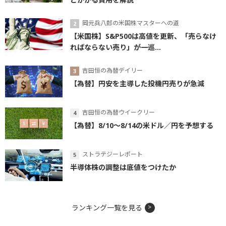
岡元兵八郎の米国株マスターへの道
【米国株】S&P500は高値を更新、「売らなけ
ればならない売り」が一巡...
吉田恒の為替デイリー
【為替】円安を主導した投機円売りが急減
吉田恒の為替ウイークリー
【為替】8/10～8/14の米ドル／円を予想する
ストラテジーレポート
半導体株の調整は底値をつけたか
ランキング一覧を見る