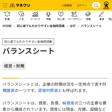
口座開設
ログイン
新着
人気
マーケット
特集
初心者
ライフデザイン
連載
著者
商
HOME
初心者でもわかりやすい金融用語集
は行
バランスシート
初心者でもわかりやすい金融用語集
バランスシート
経営・財務
バランスシートとは、企業の財務状況を一定時点で表す
財
務諸表
の一つです。
貸借対照表
とも呼ばれます。
バランスシートは、資産、負債、
純資産
の三つの主要な要
素から構成されています。資産には現金、在庫、設備など