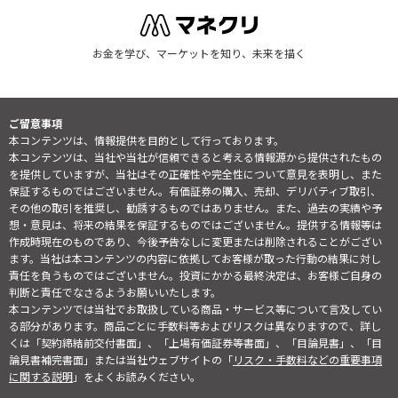
お金を学び、マーケットを知り、未来を描く
ご留意事項
本コンテンツは、情報提供を目的として行っております。
本コンテンツは、当社や当社が信頼できると考える情報源から提供されたもの
を提供していますが、当社はその正確性や完全性について意見を表明し、また
保証するものではございません。有価証券の購入、売却、デリバティブ取引、
その他の取引を推奨し、勧誘するものではありません。また、過去の実績や予
想・意見は、将来の結果を保証するものではございません。提供する情報等は
作成時現在のものであり、今後予告なしに変更または削除されることがござい
ます。当社は本コンテンツの内容に依拠してお客様が取った行動の結果に対し
責任を負うものではございません。投資にかかる最終決定は、お客様ご自身の
判断と責任でなさるようお願いいたします。
本コンテンツでは当社でお取扱している商品・サービス等について言及してい
る部分があります。商品ごとに手数料等およびリスクは異なりますので、詳し
くは「契約締結前交付書面」、「上場有価証券等書面」、「目論見書」、「目
論見書補完書面」または当社ウェブサイトの「
リスク・手数料などの重要事項
に関する説明
」をよくお読みください。