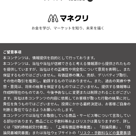
お金を学び、マーケットを知り、未来を描く
ご留意事項
本コンテンツは、情報提供を目的として行っております。
本コンテンツは、当社や当社が信頼できると考える情報源から提供されたもの
を提供していますが、当社はその正確性や完全性について意見を表明し、また
保証するものではございません。有価証券の購入、売却、デリバティブ取引、
その他の取引を推奨し、勧誘するものではありません。また、過去の実績や予
想・意見は、将来の結果を保証するものではございません。提供する情報等は
作成時現在のものであり、今後予告なしに変更または削除されることがござい
ます。当社は本コンテンツの内容に依拠してお客様が取った行動の結果に対し
責任を負うものではございません。投資にかかる最終決定は、お客様ご自身の
判断と責任でなさるようお願いいたします。
本コンテンツでは当社でお取扱している商品・サービス等について言及してい
る部分があります。商品ごとに手数料等およびリスクは異なりますので、詳し
くは「契約締結前交付書面」、「上場有価証券等書面」、「目論見書」、「目
論見書補完書面」または当社ウェブサイトの「
リスク・手数料などの重要事項