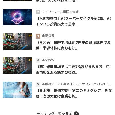
モトリーフール米国株情報
【米国株動向】AIスーパーサイクル第2幕、AI
インフラ投資拡大で恩恵...
市況概況
（まとめ）日経平均は617円安の65,683円で反
落 半導体株に売りも好...
市況概況
（朝）米国市場では主要3指数がまちまち 中
東情勢を巡る懸念の後退...
市場のテーマを再訪する。アナリストが読み解くテーマの本質
【日本株】株価77倍「第二のキオクシア」を探
せ！次の大化け企業を探...
ランキング一覧を見る