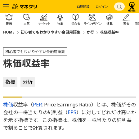
口座開設
ログイン
新着
人気
マーケット
特集
初心者
ライフデザイン
連載
著者
商
HOME
初心者でもわかりやすい金融用語集
か行
株価収益率
初心者でもわかりやすい金融用語集
株価収益率
指標
分析
株価
収益率（
PER
: Price Earnings Ratio）とは、株価がその
会社の一株当たりの純利益（
EPS
）に対してどれだけ高いか
を示す指標です。この指標は、株価を一株当たりの純利益
で割ることで計算されます。