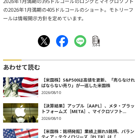
2026年1月満期の395ドルコールのロングとマイクロソフト
の2026年1月満期の405ドルコールのショート。モトリーフ
ールは情報開示方針を定めています。
ｱﾝｹｰﾄ
あわせて読む
【米国株】S&P500は高値を更新、「売らなけれ
ばならない売り」が一巡した米国株
2026/08/10
【決算結果】アップル［AAPL］、メタ・プラッ
トフォームズ［META］、マイクロソフト...
2026/08/10
【米国株：銘柄発掘】業績上振れ5銘柄、パラン
ティア・テクノロジーズ［PLTR］は「...