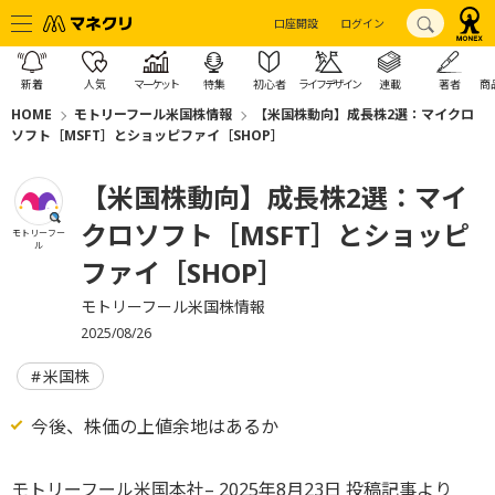
口座開設
ログイン
新着
人気
マーケット
特集
初心者
ライフデザイン
連載
著者
商
HOME
モトリーフール米国株情報
【米国株動向】成長株2選：マイクロ
ソフト［MSFT］とショッピファイ［SHOP］
【米国株動向】成長株2選：マイ
クロソフト［MSFT］とショッピ
モトリーフー
ル
ファイ［SHOP］
モトリーフール米国株情報
2025/08/26
米国株
今後、株価の上値余地はあるか
モトリーフール米国本社– 2025年8月23日 投稿記事より