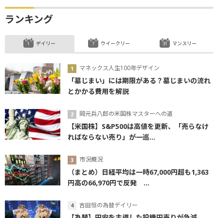
ランキング
デイリー
ウイークリー
マンスリー
マネックス人生100年デザイン
「墓じまい」には期限がある？墓じまいの流れ
とかかる費用を解説
岡元兵八郎の米国株マスターへの道
【米国株】S&P500は高値を更新、「売らなけ
ればならない売り」が一巡...
市況概況
（まとめ）日経平均は一時67,000円超も1,363
円高の66,970円で反発 ...
吉田恒の為替デイリー
【為替】円安を主導した投機円売りが急減