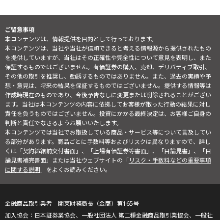
ご留意事項
本コンテンツは、情報提供を目的として行っております。
本コンテンツは、当社や当社が信頼できると考える情報源から提供されたもの
を提供していますが、当社はその正確性や完全性について意見を表明し、また
保証するものではございません。有価証券の購入、売却、デリバティブ取引、
その他の取引を推奨し、勧誘するものではありません。また、過去の実績や予
想・意見は、将来の結果を保証するものではございません。提供する情報等は
作成時現在のものであり、今後予告なしに変更または削除されることがござい
ます。当社は本コンテンツの内容に依拠してお客様が取った行動の結果に対し
責任を負うものではございません。投資にかかる最終決定は、お客様ご自身の
判断と責任でなさるようお願いいたします。
本コンテンツでは当社でお取扱している商品・サービス等について言及してい
る部分があります。商品ごとに手数料等およびリスクは異なりますので、詳し
くは「契約締結前交付書面」、「上場有価証券等書面」、「目論見書」、「目
論見書補完書面」または当社ウェブサイトの「
リスク・手数料などの重要事項
に関する説明
」をよくお読みください。
金融商品取引業者 関東財務局長（金商）第165号
日本証券業協会、一般社団法人 第二種金融商品取引業協会、一般社