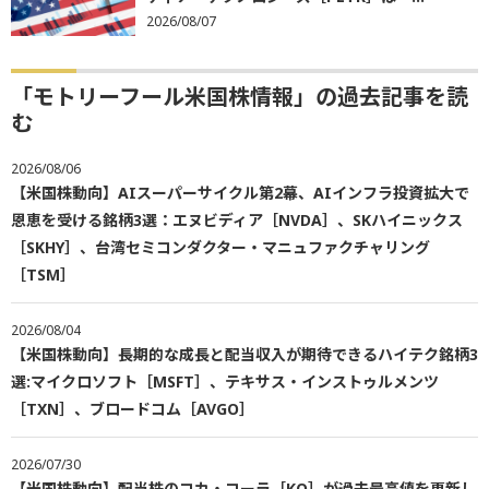
2026/08/07
「モトリーフール米国株情報」の過去記事を読
む
2026/08/06
【米国株動向】AIスーパーサイクル第2幕、AIインフラ投資拡大で
恩恵を受ける銘柄3選：エヌビディア［NVDA］、SKハイニックス
［SKHY］、台湾セミコンダクター・マニュファクチャリング
［TSM］
2026/08/04
【米国株動向】長期的な成長と配当収入が期待できるハイテク銘柄3
選:マイクロソフト［MSFT］、テキサス・インストゥルメンツ
［TXN］、ブロードコム［AVGO］
2026/07/30
【米国株動向】配当株のコカ・コーラ［KO］が過去最高値を更新し