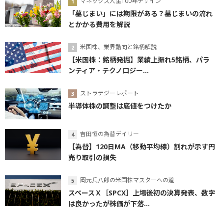
マネックス人生100年デザイン
「墓じまい」には期限がある？墓じまいの流れ
とかかる費用を解説
米国株、業界動向と銘柄解説
【米国株：銘柄発掘】業績上振れ5銘柄、パラ
ンティア・テクノロジー...
ストラテジーレポート
半導体株の調整は底値をつけたか
吉田恒の為替デイリー
【為替】120日MA（移動平均線）割れが示す円
売り取引の損失
岡元兵八郎の米国株マスターへの道
スペースＸ［SPCX］上場後初の決算発表、数字
は良かったが株価が下落...