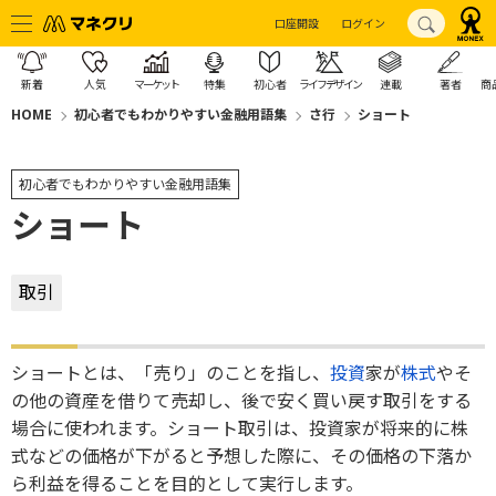
口座開設
ログイン
新着
人気
マーケット
特集
初心者
ライフデザイン
連載
著者
商
HOME
初心者でもわかりやすい金融用語集
さ行
ショート
初心者でもわかりやすい金融用語集
ショート
取引
ショートとは、「売り」のことを指し、
投資
家が
株式
やそ
の他の資産を借りて売却し、後で安く買い戻す取引をする
場合に使われます。ショート取引は、投資家が将来的に株
式などの価格が下がると予想した際に、その価格の下落か
ら利益を得ることを目的として実行します。