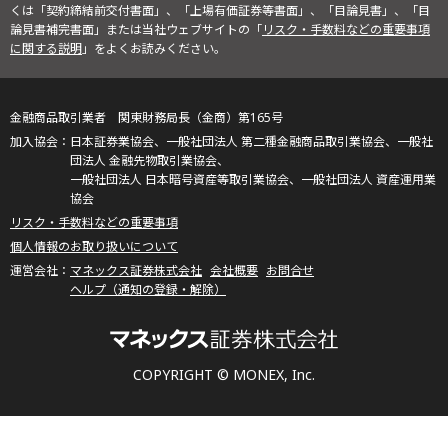
くは「契約締結前交付書面」、「上場有価証券等書面」、「目論見書」、「目
論見書補完書面」または当社ウェブサイトの「
リスク・手数料などの重要事項
に関する説明
」をよくお読みください。
金融商品取引業者 関東財務局長（金商）第165号
日本証券業協会、一般社団法人 第二種金融商品取引業協会、一般社
団法人 金融先物取引業協会、
一般社団法人 日本暗号資産等取引業協会、一般社団法人 資産運用業
協会
リスク・手数料などの重要事項
個人情報のお取り扱いについて
マネックス証券株式会社
会社概要
お問合せ
ヘルプ（通知の登録・解除）
COPYRIGHT © MONEX, Inc.