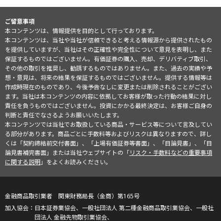
ご留意事項
本コンテンツは、情報提供を目的として行っております。
本コンテンツは、当社や当社が信頼できると考える情報源から提供されたもの
を提供していますが、当社はその正確性や完全性について意見を表明し、また
保証するものではございません。有価証券の購入、売却、デリバティブ取引、
その他の取引を推奨し、勧誘するものではありません。また、過去の実績や予
想・意見は、将来の結果を保証するものではございません。提供する情報等は
作成時現在のものであり、今後予告なしに変更または削除されることがござい
ます。当社は本コンテンツの内容に依拠してお客様が取った行動の結果に対し
責任を負うものではございません。投資にかかる最終決定は、お客様ご自身の
判断と責任でなさるようお願いいたします。
本コンテンツでは当社でお取扱している商品・サービス等について言及してい
る部分があります。商品ごとに手数料等およびリスクは異なりますので、詳し
くは「契約締結前交付書面」、「上場有価証券等書面」、「目論見書」、「目
論見書補完書面」または当社ウェブサイトの「
リスク・手数料などの重要事項
に関する説明
」をよくお読みください。
金融商品取引業者 関東財務局長（金商）第165号
日本証券業協会、一般社団法人 第二種金融商品取引業協会、一般社
団法人 金融先物取引業協会、