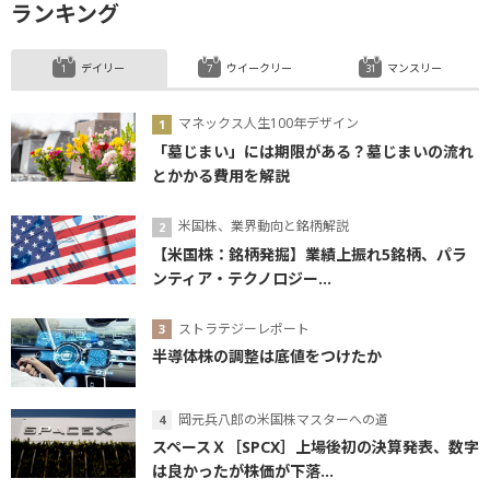
ランキング
デイリー
ウイークリー
マンスリー
マネックス人生100年デザイン
「墓じまい」には期限がある？墓じまいの流れ
とかかる費用を解説
米国株、業界動向と銘柄解説
【米国株：銘柄発掘】業績上振れ5銘柄、パラ
ンティア・テクノロジー...
ストラテジーレポート
半導体株の調整は底値をつけたか
岡元兵八郎の米国株マスターへの道
スペースＸ［SPCX］上場後初の決算発表、数字
は良かったが株価が下落...