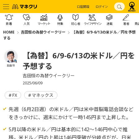
口座開設
ログイン
新着
人気
マーケット
特集
初心者
ライフデザイン
連載
著者
商
HOME
吉田恒の為替ウイークリー
【為替】6/9-6/13の米ドル／円を予想
する
【為替】6/9-6/13の米ドル／円を
予想する
吉田 恒
吉田恒の為替ウイークリー
2025/06/09
FX
マネックス
先週（6月2日週）の米ドル／円は米中首脳電話会談など
をきっかけに、週末にかけて一時145円まで上昇した。
5月以降の米ドル／円は基本的に142～146円中心で推
移。米ドル／円の上昇は146円突破が分岐点だが、日米