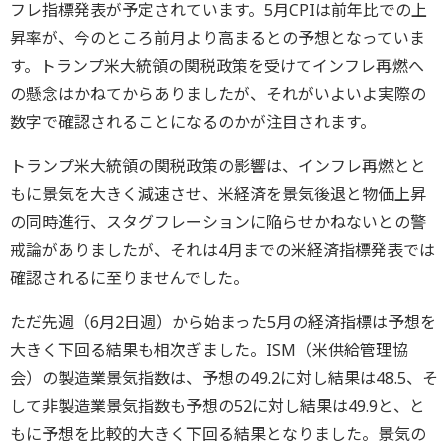
フレ指標発表が予定されています。5月CPIは前年比での上
昇率が、今のところ前月より高まるとの予想となっていま
す。トランプ米大統領の関税政策を受けてインフレ再燃へ
の懸念はかねてからありましたが、それがいよいよ実際の
数字で確認されることになるのかが注目されます。
トランプ米大統領の関税政策の影響は、インフレ再燃とと
もに景気を大きく減速させ、米経済を景気後退と物価上昇
の同時進行、スタグフレーションに陥らせかねないとの警
戒論がありましたが、それは4月までの米経済指標発表では
確認されるに至りませんでした。
ただ先週（6月2日週）から始まった5月の経済指標は予想を
大きく下回る結果も相次ぎました。ISM（米供給管理協
会）の製造業景気指数は、予想の49.2に対し結果は48.5、そ
して非製造業景気指数も予想の52に対し結果は49.9と、と
もに予想を比較的大きく下回る結果となりました。景気の