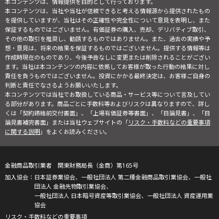
本コンテンツは、情報提供を目的として行っております。
本コンテンツは、当社や当社が信頼できると考える情報源から提供されたもの
を提供していますが、当社はその正確性や完全性について意見を表明し、また
保証するものではございません。有価証券の購入、売却、デリバティブ取引、
その他の取引を推奨し、勧誘するものではありません。また、過去の実績や予
想・意見は、将来の結果を保証するものではございません。提供する情報等は
作成時現在のものであり、今後予告なしに変更または削除されることがござい
ます。当社は本コンテンツの内容に依拠してお客様が取った行動の結果に対し
責任を負うものではございません。投資にかかる最終決定は、お客様ご自身の
判断と責任でなさるようお願いいたします。
本コンテンツでは当社でお取扱している商品・サービス等について言及してい
る部分があります。商品ごとに手数料等およびリスクは異なりますので、詳し
くは「契約締結前交付書面」、「上場有価証券等書面」、「目論見書」、「目
論見書補完書面」または当社ウェブサイトの「
リスク・手数料などの重要事項
に関する説明
」をよくお読みください。
金融商品取引業者 関東財務局長（金商）第165号
日本証券業協会、一般社団法人 第二種金融商品取引業協会、一般社
団法人 金融先物取引業協会、
一般社団法人 日本暗号資産等取引業協会、一般社団法人 資産運用業
協会
リスク・手数料などの重要事項