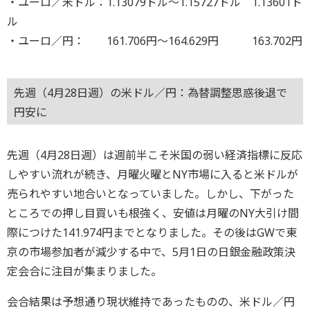
・ユーロ／米ドル：1.13079ドル～1.15727ドル 1.13601ド
ル
・ユーロ／円： 161.706円～164.629円 163.702円
先週（4月28日週）の米ドル／円：為替調整思惑後退で
円安に
先週（4月28日週）は週前半こそ米国の弱い経済指標に反応
しやすい流れが続き、月曜火曜とNY市場に入ると米ドルが
売られやすい地合いとなっていました。しかし、下がった
ところでの押し目買いも根強く、安値は月曜のNY大引け間
際につけた141.974円までとなりました。その後はGWで東
京の市場参加者が減少する中で、5月1日の日銀金融政策決
定会合に注目が集まりました。
会合結果は予想通り現状維持であったものの、米ドル／円