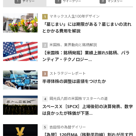
デイリー
ウイークリー
マンスリー
マネックス人生100年デザイン
「墓じまい」には期限がある？墓じまいの流れ
とかかる費用を解説
米国株、業界動向と銘柄解説
【米国株：銘柄発掘】業績上振れ5銘柄、パラ
ンティア・テクノロジー...
ストラテジーレポート
半導体株の調整は底値をつけたか
岡元兵八郎の米国株マスターへの道
スペースＸ［SPCX］上場後初の決算発表、数字
は良かったが株価が下落...
吉田恒の為替デイリー
【為替】120日MA（移動平均線）割れが示す円