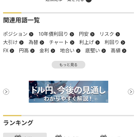
関連用語一覧
ポジション
10年債利回り
円安
リスク
大引け
為替
チャート
利上げ
利回り
FX
円高
金利
地合い
底堅い
高値
トレンド
移動平均線
金融政策
前場
もっと見る
年初来高値
始値
引け
リスクオン
一段安
上値
大台
押し目買い
終値
関税
金融政策決定会合
材料
下値
週足
底
調整
日銀
米国雇用統計
安値
ランキング