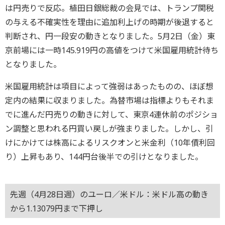
は円売りで反応。植田日銀総裁の会見では、トランプ関税
の与える不確実性を理由に追加利上げの時期が後退すると
判断され、円一段安の動きとなりました。5月2日（金）東
京前場には一時145.919円の高値をつけて米国雇用統計待ち
となりました。
米国雇用統計は項目によって強弱はあったものの、ほぼ想
定内の結果に収まりました。為替市場は指標よりもそれま
でに進んだ円売りの動きに対して、東京4連休前のポジショ
ン調整と思われる円買い戻しが強まりました。しかし、引
けにかけては株高によるリスクオンと米金利（10年債利回
り）上昇もあり、144円台後半での引けとなりました。
先週（4月28日週）のユーロ／米ドル：米ドル高の動き
から1.13079円まで下押し