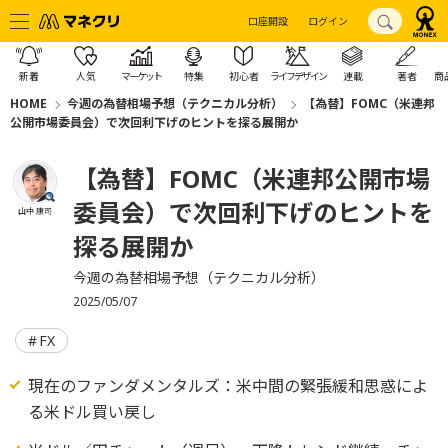
口座開設
ログイン
新着
人気
マーケット
特集
初心者
ライフデザイン
連載
著者
商
HOME
今週の為替相場予想（テクニカル分析）
【為替】FOMC（米連邦
公開市場委員会）で次回利下げのヒントを探る展開か
【為替】FOMC（米連邦公開市場
委員会）で次回利下げのヒントを
山中 康司
探る展開か
今週の為替相場予想（テクニカル分析）
2025/05/07
FX
現在のファンダメンタルズ：米中間の緊張緩和思惑によ
る米ドル買い戻し