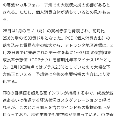
の寒波やカルフォルニア州での大規模火災の影響があると
される。ただし、個人消費自体が落ちているとの見方もあ
る。
28日は1月のモノ（財）の貿易赤字も発表され、前月比
25.6％増の1533億ドルとなった。PCE（個人消費支出）の
落ち込みと貿易赤字の拡大から、アトランタ地区連銀は、2
月28日までに発表されたデータを基に1～3月期の実質GDP
成長率予想値（GDPナウ）を前期比年率マイナス1.5％とし
た。2月19日時点ではプラス2.3％としていたので大幅な下
方修正といえる。予想値は今後の主要指標の内容により変
化する。
FRBの目標値を超える高インフレが持続する中で、成長が減
速あるいは後退する経済状況はスタグフレーションと呼ば
れるが、このところ個人を含むマインド系の指標の低下が
目立っており、株式市場でも警戒感が高まっている。中央銀