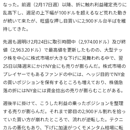
なった。前週（2月17日週）以降、折に触れ利益確定売りに
乱高下し、週足の上下幅が100ドルを超えるなど荒れた動き
が続いて来たが、旺盛な押し目買いに2,900ドル台半ばを維
持してきた。
先週も週明け2月24日に取引時間中（2,974.00ドル）及び終
値（2,963.20ドル）で最高値を更新したものの、大型テッ
ク株を中心に株式市場が大きな下げに見舞われる中で、翌
25日以降週末にかけNY金にも売りが膨らんだ。株式市場の
プレイヤーでもあるファンドの中には、ヘッジ目的でNY金
の買いポジションを保有するところも増えており、株価急
落の折にはNY金には資金捻出の売りが膨らむことがある。
週後半に掛けて、こうした利益の乗ったポジションを整理
する売りが膨らんだ。それまで節目の2,900ドル割れを拾っ
ていた買い方が崩れたところで、流れが逆転した。テクニ
カルの悪化もあり、下げに加速がつくモメンタム相場に転