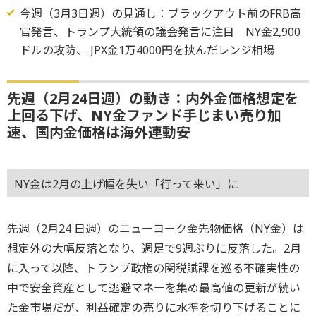
今週（3月3日週）の見通し：ブラックアウト前のFRB高
官発言、トランプ大統領の議会発言に注目 NY金2,900
ドルの攻防、 JPX金1万4000円を挟んだレンジ相場
先週（2月24日週）の動き：内外金価格想定を
上回る下げ、NY金ファンド手じまい売り加
速、国内金価格は海外連動安
NY金は2月の上げ幅を失い「行って来い」に
先週（2月24 日週）のニューヨーク金先物価格（NY金）は
想定外の大幅反落となり、週足で9週ぶりに反落した。2月
に入って以降、トランプ政権の関税賦課を巡る不確実性の
中で安全資産として逃避マネーを集め最高値の更新が続い
た金市場だが、利益確定の売りに水準を切り下げることに