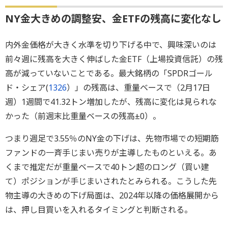
NY金大きめの調整安、金ETFの残高に変化なし
内外金価格が大きく水準を切り下げる中で、興味深いのは
前々週に残高を大きく伸ばした金ETF（上場投資信託）の残
高が減っていないことである。最大銘柄の「SPDRゴール
ド・シェア(
1326
）」の残高は、重量ベースで（2月17日
週）1週間で41.32トン増加したが、残高に変化は見られな
かった（前週末比重量ベースの残高±0）。
つまり週足で3.55％のNY金の下げは、先物市場での短期筋
ファンドの一斉手じまい売りが主導したものといえる。あ
くまで推定だが重量ベースで40トン超のロング（買い建
て）ポジションが手じまいされたとみられる。こうした先
物主導の大きめの下げ局面は、2024年以降の価格展開から
は、押し目買いを入れるタイミングと判断される。