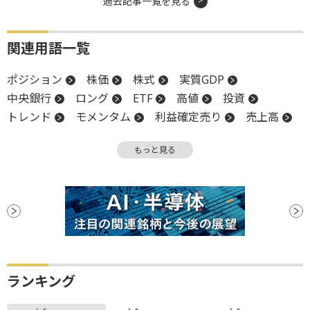
過去記事一覧を見る
関連用語一覧
ポジション
株価
株式
実質GDP
中央銀行
ロング
ETF
高値
投資
トレンド
モメンタム
利益確定売り
売上高
上方修正
調整
物価
インフレ
FOMC
もっと見る
終値
金融政策
投資信託
反発
反落
米連邦公開市場委員会
安全資産
FRB
押し目買い
下方修正
関税
個人消費
個人消費支出
下値
週足
上場
GDP
GDP成長率
続伸
続落
月足
DR
デフレ
ファンド
ベージュブック
安値
ランキング