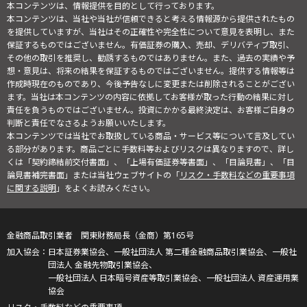
本コンテンツは、情報提供を目的として行っております。
本コンテンツは、当社や当社が信頼できると考える情報源から提供されたもの
を提供していますが、当社はその正確性や完全性について意見を表明し、また
保証するものではございません。有価証券の購入、売却、デリバティブ取引、
その他の取引を推奨し、勧誘するものではありません。また、過去の実績や予
想・意見は、将来の結果を保証するものではございません。提供する情報等は
作成時現在のものであり、今後予告なしに変更または削除されることがござい
ます。当社は本コンテンツの内容に依拠してお客様が取った行動の結果に対し
責任を負うものではございません。投資にかかる最終決定は、お客様ご自身の
判断と責任でなさるようお願いいたします。
本コンテンツでは当社でお取扱している商品・サービス等について言及してい
る部分があります。商品ごとに手数料等およびリスクは異なりますので、詳し
くは「契約締結前交付書面」、「上場有価証券等書面」、「目論見書」、「目
論見書補完書面」または当社ウェブサイトの「
リスク・手数料などの重要事項
に関する説明
」をよくお読みください。
金融商品取引業者 関東財務局長（金商）第165号
日本証券業協会、一般社団法人 第二種金融商品取引業協会、一般社
団法人 金融先物取引業協会、
一般社団法人 日本暗号資産等取引業協会、一般社団法人 資産運用業
協会