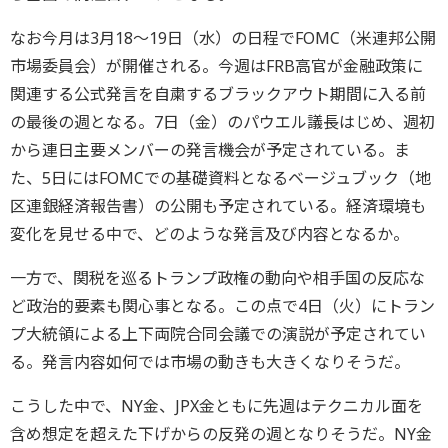
なお今月は3月18～19日（水）の日程でFOMC（米連邦公開
市場委員会）が開催される。今週はFRB高官が金融政策に
関連する公式発言を自粛するブラックアウト期間に入る前
の最後の週となる。7日（金）のパウエル議長はじめ、週初
から連日主要メンバーの発言機会が予定されている。ま
た、5日にはFOMCでの基礎資料となるベージュブック（地
区連銀経済報告書）の公開も予定されている。経済環境も
変化を見せる中で、どのような発言及び内容となるか。
一方で、関税を巡るトランプ政権の動向や相手国の反応な
ど政治的要素も関心事となる。この点で4日（火）にトラン
プ大統領による上下両院合同会議での演説が予定されてい
る。発言内容如何では市場の動きも大きくなりそうだ。
こうした中で、NY金、JPX金ともに先週はテクニカル面を
含め想定を超えた下げからの反発の週となりそうだ。NY金