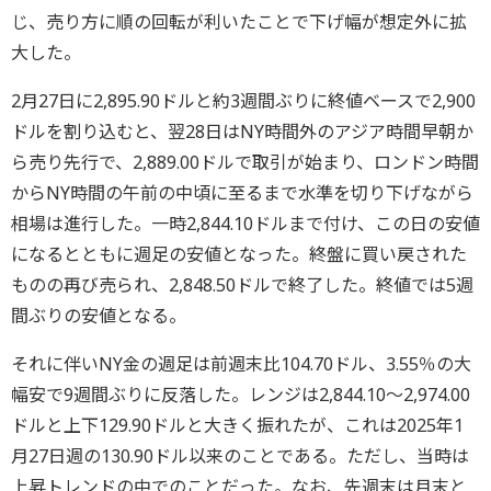
じ、売り方に順の回転が利いたことで下げ幅が想定外に拡
大した。
2月27日に2,895.90ドルと約3週間ぶりに終値ベースで2,900
ドルを割り込むと、翌28日はNY時間外のアジア時間早朝か
ら売り先行で、2,889.00ドルで取引が始まり、ロンドン時間
からNY時間の午前の中頃に至るまで水準を切り下げながら
相場は進行した。一時2,844.10ドルまで付け、この日の安値
になるとともに週足の安値となった。終盤に買い戻された
ものの再び売られ、2,848.50ドルで終了した。終値では5週
間ぶりの安値となる。
それに伴いNY金の週足は前週末比104.70ドル、3.55％の大
幅安で9週間ぶりに反落した。レンジは2,844.10～2,974.00
ドルと上下129.90ドルと大きく振れたが、これは2025年1
月27日週の130.90ドル以来のことである。ただし、当時は
上昇トレンドの中でのことだった。なお、先週末は月末と