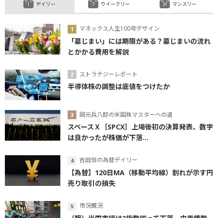
デイリー
ウイークリー
マンスリー
マネックス人生100年デザイン
「墓じまい」には期限がある？墓じまいの流れ
とかかる費用を解説
ストラテジーレポート
半導体株の調整は底値をつけたか
岡元兵八郎の米国株マスターへの道
スペースＸ［SPCX］上場後初の決算発表、数字
は良かったが株価が下落...
吉田恒の為替デイリー
【為替】120日MA（移動平均線）割れが示す円
売り取引の損失
市況概況