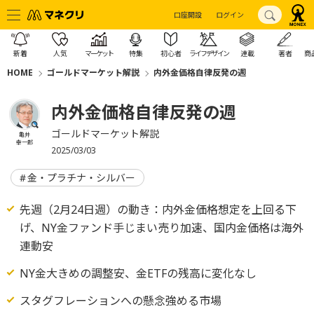
口座開設
ログイン
新着
人気
マーケット
特集
初心者
ライフデザイン
連載
著者
商
HOME
ゴールドマーケット解説
内外金価格自律反発の週
内外金価格自律反発の週
ゴールドマーケット解説
亀井
幸一郎
2025/03/03
金・プラチナ・シルバー
先週（2月24日週）の動き：内外金価格想定を上回る下
げ、NY金ファンド手じまい売り加速、国内金価格は海外
連動安
NY金大きめの調整安、金ETFの残高に変化なし
スタグフレーションへの懸念強める市場