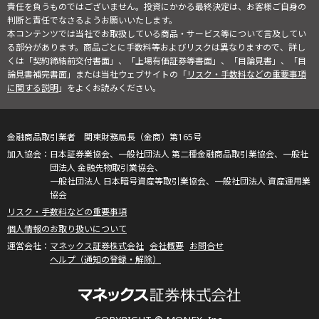
責任を負うものではございません。投資にかかる最終決定は、お客様ご自身の
判断と責任でなさるようお願いいたします。
本コンテンツでは当社でお取扱している商品・サービス等について言及してい
る部分があります。商品ごとに手数料等およびリスクは異なりますので、詳し
くは「契約締結前交付書面」、「上場有価証券等書面」、「目論見書」、「目
論見書補完書面」または当社ウェブサイトの「
リスク・手数料などの重要事項
に関する説明
」をよくお読みください。
金融商品取引業者 関東財務局長（金商）第165号
日本証券業協会、一般社団法人 第二種金融商品取引業協会、一般社
団法人 金融先物取引業協会、
一般社団法人 日本暗号資産等取引業協会、一般社団法人 資産運用業
協会
リスク・手数料などの重要事項
個人情報のお取り扱いについて
マネックス証券株式会社
会社概要
お問合せ
ヘルプ（通知の登録・解除）