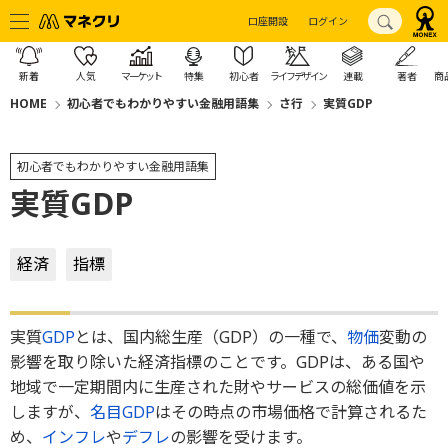
口座開設
ログイン
新着
人気
マーケット
特集
初心者
ライフデザイン
連載
著者
商
HOME
初心者でもわかりやすい金融用語集
さ行
実質GDP
初心者でもわかりやすい金融用語集
実質GDP
経済
指標
実質
GDP
とは、国内総生産（GDP）の一種で、
物価
変動の
影響を取り除いた経済指標のことです。GDPは、ある国や
地域で一定期間内に生産された財やサービスの総価値を示
しますが、
名目GDP
はその時点の市場価格で計算されるた
め、
インフレ
や
デフレ
の影響を受けます。