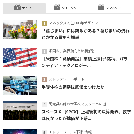
デイリー
ウイークリー
マンスリー
マネックス人生100年デザイン
「墓じまい」には期限がある？墓じまいの流れ
とかかる費用を解説
米国株、業界動向と銘柄解説
【米国株：銘柄発掘】業績上振れ5銘柄、パラ
ンティア・テクノロジー...
ストラテジーレポート
半導体株の調整は底値をつけたか
岡元兵八郎の米国株マスターへの道
スペースＸ［SPCX］上場後初の決算発表、数字
は良かったが株価が下落...
モトリーフール米国株情報