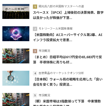
岡元兵八郎の米国株マスターへの道
スペースＸ［SPCX］上場後初の決算発表、数字
は良かったが株価が下落...
モトリーフール米国株情報
【米国株動向】AIスーパーサイクル第2幕、AI
インフラ投資拡大で恩恵...
市況概況
（まとめ）日経平均は617円安の65,683円で反
落 半導体株に売りも好...
吉野貴晶のマーケットクオンツ分析
【日本株】ウォール街の戦略を応用した「良い
会社を安く買う」投資法...
市況概況
（朝）米国市場は3指数揃って下落 中東情勢