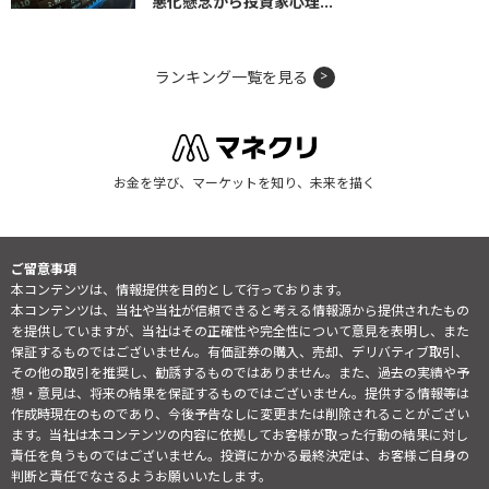
悪化懸念から投資家心理...
ランキング一覧を見る
お金を学び、マーケットを知り、未来を描く
ご留意事項
本コンテンツは、情報提供を目的として行っております。
本コンテンツは、当社や当社が信頼できると考える情報源から提供されたもの
を提供していますが、当社はその正確性や完全性について意見を表明し、また
保証するものではございません。有価証券の購入、売却、デリバティブ取引、
その他の取引を推奨し、勧誘するものではありません。また、過去の実績や予
想・意見は、将来の結果を保証するものではございません。提供する情報等は
作成時現在のものであり、今後予告なしに変更または削除されることがござい
ます。当社は本コンテンツの内容に依拠してお客様が取った行動の結果に対し
責任を負うものではございません。投資にかかる最終決定は、お客様ご自身の
判断と責任でなさるようお願いいたします。