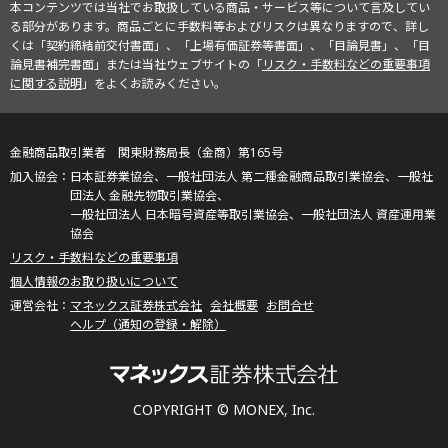
本コンテンツでは当社でお取扱している商品・サービス等について言及してい
る部分があります。商品ごとに手数料等およびリスクは異なりますので、詳し
くは「契約締結前交付書面」、「上場有価証券等書面」、「目論見書」、「目
論見書補完書面」または当社ウェブサイトの「
リスク・手数料などの重要事項
に関する説明
」をよくお読みください。
金融商品取引業者 関東財務局長（金商）第165号
日本証券業協会、一般社団法人 第二種金融商品取引業協会、一般社
団法人 金融先物取引業協会、
一般社団法人 日本暗号資産等取引業協会、一般社団法人 資産運用業
協会
リスク・手数料などの重要事項
個人情報のお取り扱いについて
マネックス証券株式会社
会社概要
お問合せ
ヘルプ（通知の登録・解除）
COPYRIGHT © MONEX, Inc.