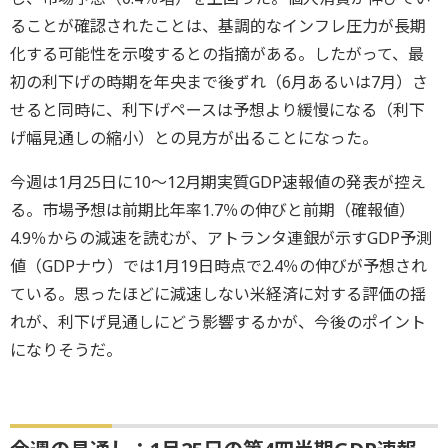
ることが確認されたことは、基調的なインフレ圧力が長期
化する可能性を示唆するとの指摘がある。したがって、最
初の利下げの時期を年央まで後ずれ（6月あるいは7月）さ
せると同時に、利下げペースは予想より緩慢になる（利下
げ幅見通しの縮小）との見方が出ることになった。
今週は1月25日に10～12月期実質GDP速報値の発表が控え
る。市場予想は前期比年率1.7％の伸びと前期（確報値）
4.9％からの減速を読むが、アトランタ連銀が示すGDP予測
値（GDPナウ）では1月19日時点で2.4％の伸びが予想され
ている。思ったほどに減速しない米経済に対する評価の揺
れが、利下げ見通しにどう影響するかが、今後のポイント
になりそうだ。