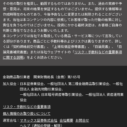
その他の取引を推奨し、勧誘するものではありません。また、過去の実績や予
想・意見は、将来の結果を保証するものではございません。提供する情報等は
作成時現在のものであり、今後予告なしに変更または削除されることがござい
ます。当社は本コンテンツの内容に依拠してお客様が取った行動の結果に対し
責任を負うものではございません。投資にかかる最終決定は、お客様ご自身の
判断と責任でなさるようお願いいたします。
本コンテンツでは当社でお取扱している商品・サービス等について言及してい
る部分があります。商品ごとに手数料等およびリスクは異なりますので、詳し
くは「契約締結前交付書面」、「上場有価証券等書面」、「目論見書」、「目
論見書補完書面」または当社ウェブサイトの「
リスク・手数料などの重要事項
に関する説明
」をよくお読みください。
金融商品取引業者 関東財務局長（金商）第165号
日本証券業協会、一般社団法人 第二種金融商品取引業協会、一般社
団法人 金融先物取引業協会、
一般社団法人 日本暗号資産等取引業協会、一般社団法人 資産運用業
協会
リスク・手数料などの重要事項
個人情報のお取り扱いについて
マネックス証券株式会社
会社概要
お問合せ
ヘルプ（通知の登録・解除）