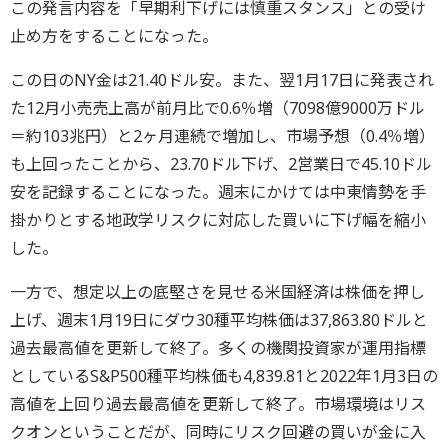
この発言内容を「早期利下げには慎重スタンス」との受け
止め方をすることになった。
この日のNY金は21.40ドル安。また、翌1月17日に発表され
た12月小売売上高が前月比で0.6％増（7098億9000万ドル
＝約103兆円）と2ヶ月連続で増加し、市場予想（0.4％増）
も上回ったことから、23.70ドル下げ、2営業日で45.10ドル
安を記録することになった。週末にかけては中東情勢を手
掛かりとする地政学リスクに対応した買いに下げ幅を縮小
した。
一方で、想定以上の底堅さを見せる米国経済は株価を押し
上げ、週末1月19日にダウ30種平均株価は37,863.80ドルと
過去最高値を更新して終了。多くの機関投資家が運用指標
としているS&P500種平均株価も4,839.81と2022年1月3日の
高値を上回り過去最高値を更新して終了。市場環境はリス
クオンということだが、同時にリスク回避の買いが金に入