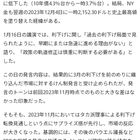
に低下した（10年債4.3％台から一時3.7％台）。結局、NY
金も翌週の2023年12月4日に一時2,152.30ドルと史上最高値
を塗り替えた経緯がある。
1月16日の講演では、利下げに関し「過去の利下げ局面で見
られたように、早期にまたは急速に進める理由がない」と
語り、「政策の軌道修正は慎重に判断する必要がある」と
した。
この日の発言内容は、結果的に3月の利下げを前のめりに織
り込んだ市場に対するけん制発言と受け止められたが、発
言のトーンは前回2023年11月時点でのものと大きな差はな
かった印象だった。
そもそも、2023年11月においてはタカ派理事による利下げ
転換見通しという点にサプライズ感が先行し、市場の反応
が大きくなった。基調的には、その後のパウエル議長など