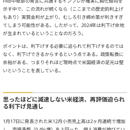
FRB中枢部の発言に共通するインフレが確実に鈍化傾向を
示す中で、この流れが続くなら（ここまでの歴史的利上げ
もあり）実質金利が上がり、むしろ引き締め策が利きすぎ
てしまう可能性がある。したがって、2024年は利下げ余地
が生まれているということなのだろう。
ポイントは、利下げする必要に迫られて利下げするのでは
なく、利下げできるからするという点である。政策転換に
余裕がある、つまりそれほど現時点で米国経済の足元は堅
いということを表している。
思ったほどに減速しない米経済、再評価迫られ
る利下げ見通し
1月17日に発表された米12月小売売上高は2ヶ月連続で増加
し、市場予想（0.4％増）を上回った。個人消費が伸びてい