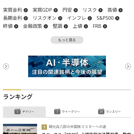
実質金利
実質GDP
円安
リスク
高値
長期金利
リスクオン
インフレ
S&P500
終値
金融政策
堅調
上値
FRB
機関投資家
金融政策決定会合
下値
週足
もっと見る
GDP
底
地政学リスク
デフレ
日銀
安値
ランキング
デイリー
ウイークリー
マンスリー
岡元兵八郎の米国株マスターへの道