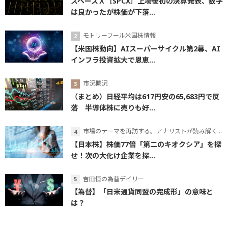
スペースＸ［SPCX］上場後初の決算発表、数字
は良かったが株価が下落...
モトリーフール米国株情報
【米国株動向】AIスーパーサイクル第2幕、AI
インフラ投資拡大で恩恵...
市況概況
（まとめ）日経平均は617円安の65,683円で反
落 半導体株に売りも好...
市場のテーマを再訪する。アナリストが読み解くテーマの本質
【日本株】株価77倍「第二のキオクシア」を探
せ！次の大化け企業を探...
吉田恒の為替デイリー
【為替】「日米通貨同盟の完成形」の意味と
は？