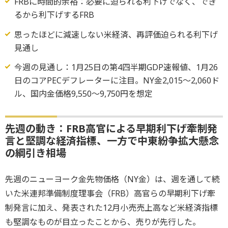
FRBに時間的余裕：必要に迫られる利下げでなく、でき
るから利下げするFRB
思ったほどに減速しない米経済、再評価迫られる利下げ
見通し
今週の見通し：1月25日の第4四半期GDP速報値、1月26
日のコアPECデフレーターに注目。NY金2,015～2,060ド
ル、国内金価格9,550～9,750円を想定
先週の動き：FRB高官による早期利下げ牽制発
言と堅調な経済指標、一方で中東紛争拡大懸念
の綱引き相場
先週のニューヨーク金先物価格（NY金）は、週を通して続
いた米連邦準備制度理事会（FRB）高官らの早期利下げ牽
制発言に加え、発表された12月小売売上高など米経済指標
も堅調なものが目立ったことから、売りが先行した。