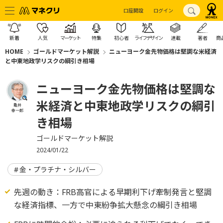
口座開設
ログイン
新着
人気
マーケット
特集
初心者
ライフデザイン
連載
著者
商
HOME
ゴールドマーケット解説
ニューヨーク金先物価格は堅調な米経済
と中東地政学リスクの綱引き相場
ニューヨーク金先物価格は堅調な
米経済と中東地政学リスクの綱引
亀井
幸一郎
き相場
ゴールドマーケット解説
2024/01/22
金・プラチナ・シルバー
先週の動き：FRB高官による早期利下げ牽制発言と堅調
な経済指標、一方で中東紛争拡大懸念の綱引き相場