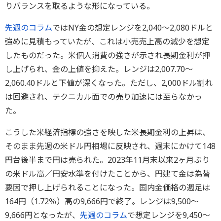
りバランスを取るような形になっている。
先週のコラム
ではNY金の想定レンジを2,040～2,080ドルと
強めに見積もっていたが、これは小売売上高の減少を想定
したものだった。米個人消費の強さが示され長期金利が押
し上げられ、金の上値を抑えた。レンジは2,007.70～
2,060.40ドルと下値が深くなった。ただし、2,000ドル割れ
は回避され、テクニカル面での売り加速には至らなかっ
た。
こうした米経済指標の強さを映した米長期金利の上昇は、
そのまま先週の米ドル円相場に反映され、週末にかけて148
円台後半まで円は売られた。2023年11月末以来2ヶ月ぶり
の米ドル高／円安水準を付けたことから、円建て金は為替
要因で押し上げられることになった。国内金価格の週足は
164円（1.72％）高の9,666円で終了。レンジは9,500～
9,666円となったが、
先週のコラム
で想定レンジを9,450～