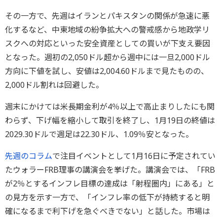
その一方で、先週はイランとパキスタンの関係が急速に悪
化するなど、中東地域の紛争拡大への警戒感から地政学リ
スクへの対応といった安全資産としての買いが下支え要因
となった。週初の2,050ドル超から週中には一旦2,000ドル
方向に下値を試し、安値は2,004.60ドルまで見たものの、
2,000ドル割れは回避した。
週末にかけては米長期金利が4％以上で高止まりしたにも関
わらず、下げ幅を縮小して取引を終了し、1月19日の終値は
2029.30ドルで週足は22.30ドル、1.09％安となった。
先週のコラム
で注目イベントとして1月16日に予定されてい
たウォラーFRB理事の講演会を挙げた。講演会では、「FRB
が2％とするインフレ目標の達成は「射程圏内」にある」と
の見方を示す一方で、「インフレ率の低下が持続すると明
確になるまで利下げを急ぐべきでない」と話した。市場は