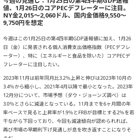
今週の見通し：1月25日の第4四半期GDP速報
値、1月26日のコアPECデフレーターに注目。
NY金2,015～2,060ドル、国内金価格9,550～
9,750円を想定
今週はこの1月25日の第4四半期GDP速報値に加え、1月26
日（金）に発表される個人消費支出価格指数（PECデフレ
ーター）、特に（エネルギーと食品を除いた）コアPECデ
フレーターに注目したい。
2023年11月は前年同月比3.2％上昇と伸びは2023年10月の
3.4％から縮小し、2021年4月以降で最小となった。2023年
12月分について、市場予想（ダウ・ジョーンズ調べ）は
3.0％とさらに減速となっている。11月までを6ヶ月間の年
率ベースで見ると上昇率が1.9％とFRBが目標とする2％を若
干ながら下回っており、今回も減速傾向が認められれば、
再び市場の早期利下げ見通しが息を吹き返すことになりそ