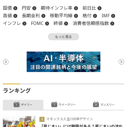
国債
円安
期待インフレ率
前日比
高値
長期金利
移動平均線
格付
IMF
インフレ
FOMC
終値
消費者信頼感指数
反落
引け
利回り
FRB
下値
もっと見る
消費者物価指数
CPI
日銀
ファンド
プレミアム
安値
ランキング
デイリー
ウイークリー
マンスリー
マネックス人生100年デザイン
「墓じまい」には期限がある？墓じまいの流れ