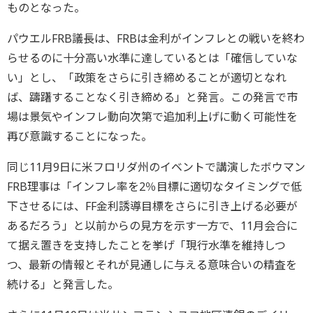
ものとなった。
パウエルFRB議長は、FRBは金利がインフレとの戦いを終わ
らせるのに十分高い水準に達しているとは「確信していな
い」とし、「政策をさらに引き締めることが適切となれ
ば、躊躇することなく引き締める」と発言。この発言で市
場は景気やインフレ動向次第で追加利上げに動く可能性を
再び意識することになった。
同じ11月9日に米フロリダ州のイベントで講演したボウマン
FRB理事は「インフレ率を2％目標に適切なタイミングで低
下させるには、FF金利誘導目標をさらに引き上げる必要が
あるだろう」と以前からの見方を示す一方で、11月会合に
て据え置きを支持したことを挙げ「現行水準を維持しつ
つ、最新の情報とそれが見通しに与える意味合いの精査を
続ける」と発言した。