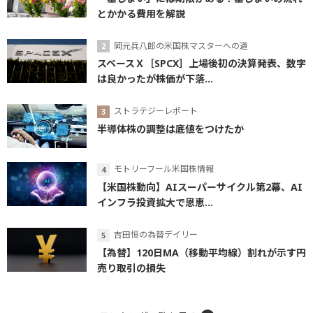
とかかる費用を解説
岡元兵八郎の米国株マスターへの道
スペースＸ［SPCX］上場後初の決算発表、数字
は良かったが株価が下落...
ストラテジーレポート
半導体株の調整は底値をつけたか
モトリーフール米国株情報
【米国株動向】AIスーパーサイクル第2幕、AI
インフラ投資拡大で恩恵...
吉田恒の為替デイリー
【為替】120日MA（移動平均線）割れが示す円
売り取引の損失