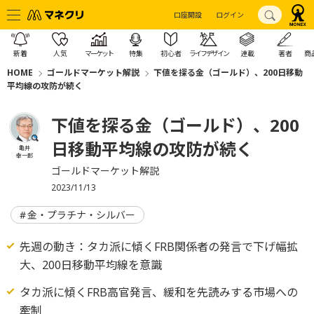
口座開設
ログイン
新着
人気
マーケット
特集
初心者
ライフデザイン
連載
著者
商
HOME
ゴールドマーケット解説
下値を探る金（ゴールド）、200日移動
平均線の攻防が続く
下値を探る金（ゴールド）、200
日移動平均線の攻防が続く
亀井
幸一郎
ゴールドマーケット解説
2023/11/13
金・プラチナ・シルバー
先週の動き：タカ派に傾くFRB関係者の発言で下げ幅拡
大、200日移動平均線を意識
タカ派に傾くFRB高官発言、緩和を先読みする市場への
牽制