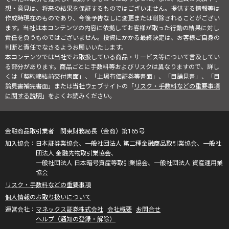
想・意見は、将来の結果を保証するものではございません。提供する情報等は
作成時現在のものであり、今後予告なしに変更または削除されることがござい
ます。当社は本コンテンツの内容に依拠してお客様が取った行動の結果に対し
責任を負うものではございません。投資にかかる最終決定は、お客様ご自身の
判断と責任でなさるようお願いいたします。
本コンテンツでは当社でお取扱している商品・サービス等について言及してい
る部分があります。商品ごとに手数料等およびリスクは異なりますので、詳し
くは「契約締結前交付書面」、「上場有価証券等書面」、「目論見書」、「目
論見書補完書面」または当社ウェブサイトの「
リスク・手数料などの重要事項
に関する説明
」をよくお読みください。
金融商品取引業者 関東財務局長（金商）第165号
日本証券業協会、一般社団法人 第二種金融商品取引業協会、一般社
団法人 金融先物取引業協会、
一般社団法人 日本暗号資産等取引業協会、一般社団法人 資産運用業
協会
リスク・手数料などの重要事項
個人情報のお取り扱いについて
マネックス証券株式会社
会社概要
お問合せ
ヘルプ（通知の登録・解除）