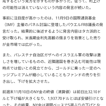
戒するという見方を示すものが多かった。従って、利上げ
の可能性は消えていないという内容の発言が続いた。
事前に注目度が高かったのは、11月9日の国際通貨基金
（IMF）主催のパネル討論に登壇したパウエルFRB議長の発
言だった。結果的に後述するように発言内容はタカ派的と
受け取られ、米長期金利先高観の強まりを背景とした売り
が金市場では広がった。
また、パレスチナ自治区ガザへのイスラエル軍の攻撃は激
しさを増しているものの、近隣諸国を巻き込む可能性は現
時点では低いとの見立てから、ゴールドに乗った一定のヘ
ッジプレミアムが縮小していることもファンドの売りを引
き出し、下げを拡大させた。
前週末11月10日のNY金の終値（清算値）は前日比32.10ド
ルと下げ幅が大きくなり、1,937.70ドルとほぼ安値引けとな
った。その結果、NY金は週間ベースで5週ぶりの下げとな