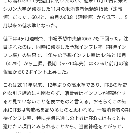
この流れの中で先週目に付いたのが、週末11月10日に米ミ
シガン大学が発表した11月の米消費者信頼感指数（速報
値）だった。60.4と、前月の63.8（確報値）から低下し、5
月以来の低水準となった。
低下は4ヶ月連続で、市場予想中央値の63.7も下回った。注
目されたのは、同時に発表した予想インフレ率（期待イン
フレ率）の結果で、1年先の予想インフレ率は4.4％と10月
（4.2％）から上昇。長期（5～10年先）は3.2％と前月の確
報値から0.2ポイント上昇した。
これは2011年以来、12年ぶりの高水準であり、FRBの歴史
的な引き締めにも関わらず、消費者はインフレが鎮静化す
ると見ていないことを表すものと言える。おそらくこの結
果にFRBは警戒感を高めるものと思われる。一般消費者の期
待インフレ率、特に長期見通しの上昇はFRBにはもっとも
避けたい項目とみられることから、当面神経をとがらせ、