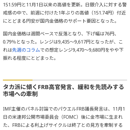
151.59円と11月1日以来の高値を更新。日銀介入に対する警
戒感の中で、前週に付けた1年ぶりの高値（151.74円）付近
にとどまる円安が国内金価格のサポート要因となった。
国内金価格は週間ベースで反落となり、下げ幅は76円、
0.79％となった。レンジは9,435～9,617円となったが、こ
れは
先週のコラム
での想定レンジ9,470～9,680円をやや下
振れる程度にとどまった。
タカ派に傾くFRB高官発言、緩和を先読みする
市場への牽制
IMF主催のパネル討論でのパウエルFRB議長発言は、11月1
日の米連邦公開市場委員会（FOMC）後に金市場に生まれ
た、FRBによる利上げサイクルは終了との見方を牽制する