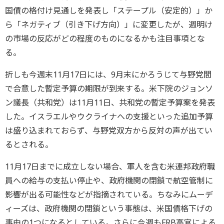
国債の格付け見通しを発表し「ステープル（安定的）」か
ら「ネガティブ（引き下げ方向）」に変更したが、週明け
の市場の反応がどの程度のものになるかも注目事項とな
る。
折しも今週末11月17日には、9月末にかろうじて与野党間
で合意した暫定予算の期限が到来する。米下院のジョンソ
ン議長（共和党）は11月11日、共和党の暫定予算案を発表
した。イスラエルやウクライナへの支援といった追加予算
は盛り込まれておらず、与野党双方から反対の声が出てい
るとされる。
11月17日までに成立しない場合、軍人を含む米連邦政府職
員への給与の支払い停止や、政府機関の閉鎖で航空管制に
影響が出る可能性などが指摘されている。ちなみにムーデ
ィーズは、政府機関の閉鎖という事態は、米国債格下げの
事由の1つになるとしている。さらに今週もFRB高官による