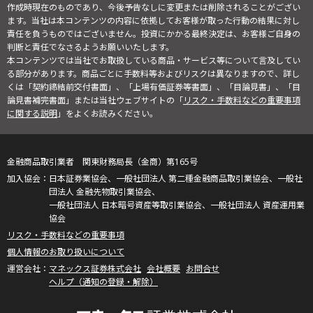
作成時現在のものであり、今後予告なしに変更または削除されることがござい
ます。当社は本コンテンツの内容に依拠してお客様が取った行動の結果に対し
責任を負うものではございません。投資にかかる最終決定は、お客様ご自身の
判断と責任でなさるようお願いいたします。
本コンテンツでは当社でお取扱している商品・サービス等について言及してい
る部分があります。商品ごとに手数料等およびリスクは異なりますので、詳し
くは「契約締結前交付書面」、「上場有価証券等書面」、「目論見書」、「目
論見書補完書面」または当社ウェブサイトの「
リスク・手数料などの重要事項
に関する説明
」をよくお読みください。
金融商品取引業者 関東財務局長（金商）第165号
日本証券業協会、一般社団法人 第二種金融商品取引業協会、一般社
団法人 金融先物取引業協会、
一般社団法人 日本暗号資産等取引業協会、一般社団法人 資産運用業
協会
リスク・手数料などの重要事項
個人情報のお取り扱いについて
マネックス証券株式会社
会社概要
お問合せ
ヘルプ（通知の登録・解除）