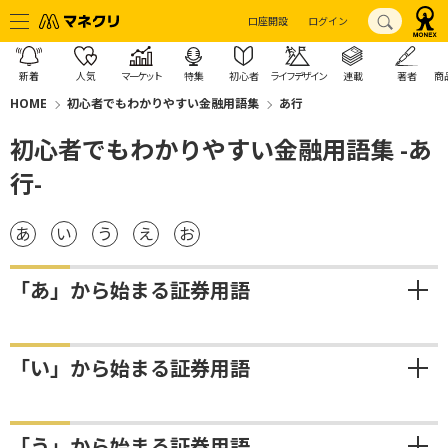
口座開設
ログイン
新着
人気
マーケット
特集
初心者
ライフデザイン
連載
著者
商
HOME
初心者でもわかりやすい金融用語集
あ行
初心者でもわかりやすい金融用語集 -あ
行-
あ
い
う
え
お
「あ」から始まる証券用語
「い」から始まる証券用語
「う」から始まる証券用語