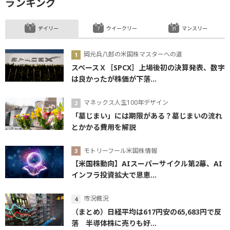
ランキング
デイリー
ウイークリー
マンスリー
岡元兵八郎の米国株マスターへの道
スペースＸ［SPCX］上場後初の決算発表、数字
は良かったが株価が下落...
マネックス人生100年デザイン
「墓じまい」には期限がある？墓じまいの流れ
とかかる費用を解説
モトリーフール米国株情報
【米国株動向】AIスーパーサイクル第2幕、AI
インフラ投資拡大で恩恵...
市況概況
（まとめ）日経平均は617円安の65,683円で反
落 半導体株に売りも好...