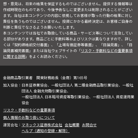
想・意見は、将来の結果を保証するものではございません。提供する情報等は
作成時現在のものであり、今後予告なしに変更または削除されることがござい
ます。当社は本コンテンツの内容に依拠してお客様が取った行動の結果に対し
責任を負うものではございません。投資にかかる最終決定は、お客様ご自身の
判断と責任でなさるようお願いいたします。
本コンテンツでは当社でお取扱している商品・サービス等について言及してい
る部分があります。商品ごとに手数料等およびリスクは異なりますので、詳し
くは「契約締結前交付書面」、「上場有価証券等書面」、「目論見書」、「目
論見書補完書面」または当社ウェブサイトの「
リスク・手数料などの重要事項
に関する説明
」をよくお読みください。
金融商品取引業者 関東財務局長（金商）第165号
日本証券業協会、一般社団法人 第二種金融商品取引業協会、一般社
団法人 金融先物取引業協会、
一般社団法人 日本暗号資産等取引業協会、一般社団法人 資産運用業
協会
リスク・手数料などの重要事項
個人情報のお取り扱いについて
マネックス証券株式会社
会社概要
お問合せ
ヘルプ（通知の登録・解除）