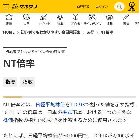
口座開設
ログイン
新着
人気
マーケット
特集
初心者
ライフデザイン
連載
著者
商
HOME
初心者でもわかりやすい金融用語集
あ行
NT倍率
初心者でもわかりやすい金融用語集
NT倍率
指標
指数
NT倍率とは、
日経平均株価
を
TOPIX
で割った値を示す指標
です。この倍率は、日本の
株式
市場における二つの主要な
株価
指数の相対的な動きを比較するために使用されます。
たとえば、日経平均株価が30,000円で、TOPIXが2,000ポイ