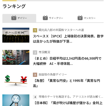
ランキング
デイリー
ウイークリー
マンスリー
岡元兵八郎の米国株マスターへの道
スペースＸ［SPCX］上場後初の決算発表、数字
は良かったが株価が下落...
市況概況
（まとめ）日経平均は2,342円高の66,300円で
大幅続伸 AI・半導体銘...
吉田恒の為替デイリー
【為替】「異常な円安」と1995年「異常な円
高」
市場のテーマを再訪する。アナリストが読み解くテーマの本質
【日本株】「風が吹けば桶屋が儲かる」金利上