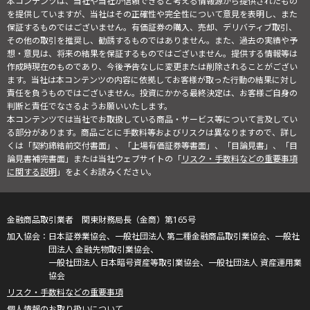
本コンテンツは、当社や当社が信頼できると考える情報源から提供されたもの
を提供していますが、当社はその正確性や完全性について意見を表明し、また
保証するものではございません。有価証券の購入、売却、デリバティブ取引、
その他の取引を推奨し、勧誘するものではありません。また、過去の実績や予
想・意見は、将来の結果を保証するものではございません。提供する情報等は
作成時現在のものであり、今後予告なしに変更または削除されることがござい
ます。当社は本コンテンツの内容に依拠してお客様が取った行動の結果に対し
責任を負うものではございません。投資にかかる最終決定は、お客様ご自身の
判断と責任でなさるようお願いいたします。
本コンテンツでは当社でお取扱している商品・サービス等について言及してい
る部分があります。商品ごとに手数料等およびリスクは異なりますので、詳し
くは「契約締結前交付書面」、「上場有価証券等書面」、「目論見書」、「目
論見書補完書面」または当社ウェブサイトの「
リスク・手数料などの重要事項
に関する説明
」をよくお読みください。
金融商品取引業者 関東財務局長（金商）第165号
日本証券業協会、一般社団法人 第二種金融商品取引業協会、一般社
団法人 金融先物取引業協会、
一般社団法人 日本暗号資産等取引業協会、一般社団法人 資産運用業
協会
リスク・手数料などの重要事項
個人情報のお取り扱いについて