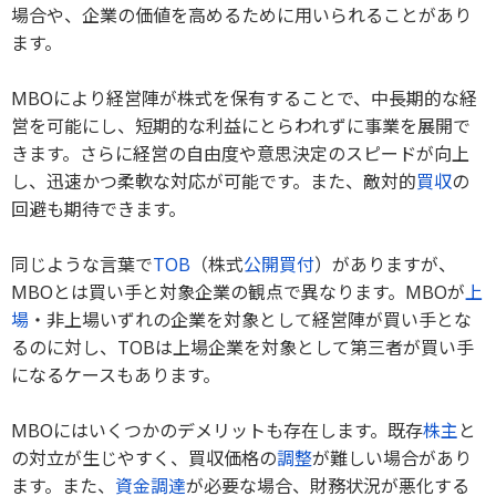
場合や、企業の価値を高めるために用いられることがあり
ます。
MBOにより経営陣が株式を保有することで、中長期的な経
営を可能にし、短期的な利益にとらわれずに事業を展開で
きます。さらに経営の自由度や意思決定のスピードが向上
し、迅速かつ柔軟な対応が可能です。また、敵対的
買収
の
回避も期待できます。
同じような言葉で
TOB
（株式
公開買付
）がありますが、
MBOとは買い手と対象企業の観点で異なります。MBOが
上
場
・非上場いずれの企業を対象として経営陣が買い手とな
るのに対し、TOBは上場企業を対象として第三者が買い手
になるケースもあります。
MBOにはいくつかのデメリットも存在します。既存
株主
と
の対立が生じやすく、買収価格の
調整
が難しい場合があり
ます。また、
資金調達
が必要な場合、財務状況が悪化する