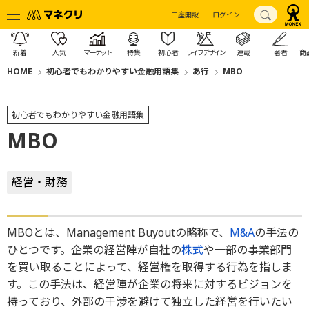
口座開設
ログイン
新着
人気
マーケット
特集
初心者
ライフデザイン
連載
著者
商
HOME
初心者でもわかりやすい金融用語集
あ行
MBO
初心者でもわかりやすい金融用語集
MBO
経営・財務
MBOとは、Management Buyoutの略称で、
M&A
の手法の
ひとつです。企業の経営陣が自社の
株式
や一部の事業部門
を買い取ることによって、経営権を取得する行為を指しま
す。この手法は、経営陣が企業の将来に対するビジョンを
持っており、外部の干渉を避けて独立した経営を行いたい