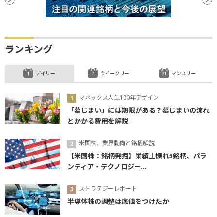
ランキング
デイリー
ウイークリー
マンスリー
マネックス人生100年デザイン
「墓じまい」には期限がある？墓じまいの流れ
とかかる費用を解説
米国株、業界動向と銘柄解説
【米国株：銘柄発掘】業績上振れ5銘柄、パラ
ンティア・テクノロジー...
ストラテジーレポート
半導体株の調整は底値をつけたか