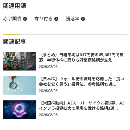
関連用語
赤字国債
寄り付き
騰落率
関連記事
（まとめ）日経平均は617円安の65,683円で反
落 半導体株に売りも好業績銘柄が支え
2026/08/06
【日本株】ウォール街の戦略を応用した「良い
会社を安く買う」投資法、参考銘柄15選...
2026/08/06
【米国株動向】AIスーパーサイクル第2幕、AI
インフラ投資拡大で恩恵を受ける銘柄3選...
2026/08/06