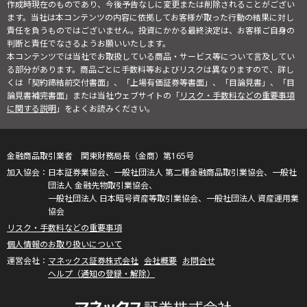
作成時現在のものであり、今後予告なしに変更または削除されることがござい
ます。当社は本コンテンツの内容に依拠してお客様が取った行動の結果に対し
責任を負うものではございません。投資にかかる最終決定は、お客様ご自身の
判断と責任でなさるようお願いいたします。
本コンテンツでは当社でお取扱している商品・サービス等について言及してい
る部分があります。商品ごとに手数料等およびリスクは異なりますので、詳し
くは「契約締結前交付書面」、「上場有価証券等書面」、「目論見書」、「目
論見書補完書面」または当社ウェブサイトの「
リスク・手数料などの重要事項
に関する説明
」をよくお読みください。
金融商品取引業者 関東財務局長（金商）第165号
日本証券業協会、一般社団法人 第二種金融商品取引業協会、一般社
団法人 金融先物取引業協会、
一般社団法人 日本暗号資産等取引業協会、一般社団法人 資産運用業
協会
リスク・手数料などの重要事項
個人情報のお取り扱いについて
マネックス証券株式会社
会社概要
お問合せ
ヘルプ（通知の登録・解除）