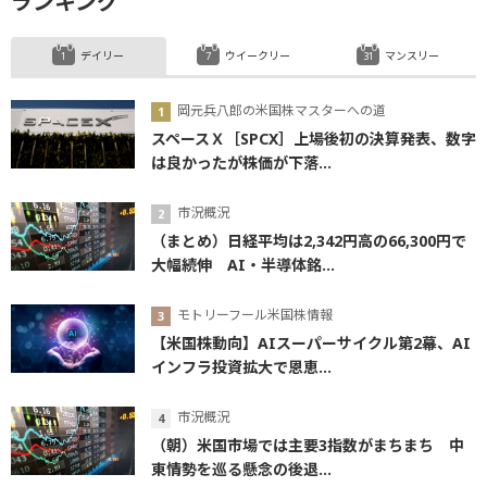
ランキング
デイリー
ウイークリー
マンスリー
岡元兵八郎の米国株マスターへの道
スペースＸ［SPCX］上場後初の決算発表、数字
は良かったが株価が下落...
市況概況
（まとめ）日経平均は2,342円高の66,300円で
大幅続伸 AI・半導体銘...
モトリーフール米国株情報
【米国株動向】AIスーパーサイクル第2幕、AI
インフラ投資拡大で恩恵...
市況概況
（朝）米国市場では主要3指数がまちまち 中
東情勢を巡る懸念の後退...