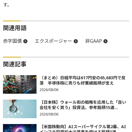
す。
関連用語
赤字国債
エクスポージャー
非GAAP
関連記事
（まとめ）日経平均は617円安の65,683円で反
落 半導体株に売りも好業績銘柄が支え
2026/08/06
【日本株】ウォール街の戦略を応用した「良い
会社を安く買う」投資法、参考銘柄15選...
2026/08/06
【米国株動向】AIスーパーサイクル第2幕、AI
インフラ投資拡大で恩恵を受ける銘柄3選...