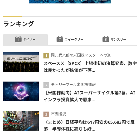
ランキング
デイリー
ウイークリー
マンスリー
岡元兵八郎の米国株マスターへの道
スペースＸ［SPCX］上場後初の決算発表、数字
は良かったが株価が下落...
モトリーフール米国株情報
【米国株動向】AIスーパーサイクル第2幕、AI
インフラ投資拡大で恩恵...
市況概況
（まとめ）日経平均は617円安の65,683円で反
落 半導体株に売りも好...