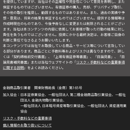
を提供していますが、当社はその正確性や完全性について意見を表明し、また
保証するものではございません。有価証券の購入、売却、デリバティブ取引、
その他の取引を推奨し、勧誘するものではありません。また、過去の実績や予
想・意見は、将来の結果を保証するものではございません。提供する情報等は
作成時現在のものであり、今後予告なしに変更または削除されることがござい
ます。当社は本コンテンツの内容に依拠してお客様が取った行動の結果に対し
責任を負うものではございません。投資にかかる最終決定は、お客様ご自身の
判断と責任でなさるようお願いいたします。
本コンテンツでは当社でお取扱している商品・サービス等について言及してい
る部分があります。商品ごとに手数料等およびリスクは異なりますので、詳し
くは「契約締結前交付書面」、「上場有価証券等書面」、「目論見書」、「目
論見書補完書面」または当社ウェブサイトの「
リスク・手数料などの重要事項
に関する説明
」をよくお読みください。
金融商品取引業者 関東財務局長（金商）第165号
日本証券業協会、一般社団法人 第二種金融商品取引業協会、一般社
団法人 金融先物取引業協会、
一般社団法人 日本暗号資産等取引業協会、一般社団法人 資産運用業
協会
リスク・手数料などの重要事項
個人情報のお取り扱いについて