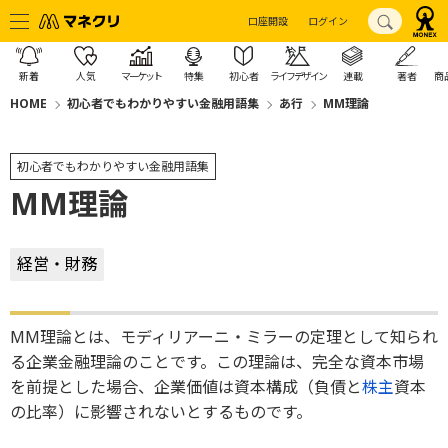
口座開設
ログイン
新着
人気
マーケット
特集
初心者
ライフデザイン
連載
著者
商
HOME
初心者でもわかりやすい金融用語集
あ行
MM理論
初心者でもわかりやすい金融用語集
MM理論
経営・財務
MM理論とは、モディリアーニ・ミラーの定理として知られ
る企業金融理論のことです。この理論は、完全な資本市場
を前提とした場合、企業価値は資本構成（負債と
株主
資本
の比率）に影響されないとするものです。