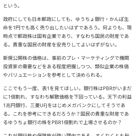
という。
政府にしても日本郵政にしても、ゆうちょ銀行・かんぽ生
命を1円でも高く売り出したいはずであろう。何よりも、現
時点で郵政株は国有企業であり、すなわち国民の財産であ
る。貴重な国民の財産を安売りしてよいはずがない。
新規公開株の価格は、事前のプレ・マーケティングで機関
投資家の需要などをある程度把握しつつ、類似企業の株価
やバリュエーションを参考として決められる。
ここでもう一度、表1を見てほしい。銀行株はPBRがいまだ
に1倍割れ、すなわち解散価格を下回っている。天下の利益
1兆円銀行、三菱UFJをはじめメガバンクにしてそうであ
る。これを参考にできるだろうか？国民の貴重な財産であ
るゆうちょ銀行の株をPBR1倍割れで上場させるのか？
これが銀行株や保険株が強い理由である。すくなくとも秋