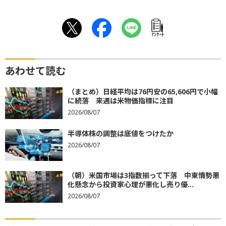
ｱﾝｹｰﾄ
あわせて読む
（まとめ）日経平均は76円安の65,606円で小幅
に続落 来週は米物価指標に注目
2026/08/07
半導体株の調整は底値をつけたか
2026/08/07
（朝）米国市場は3指数揃って下落 中東情勢悪
化懸念から投資家心理が悪化し売り優...
2026/08/07