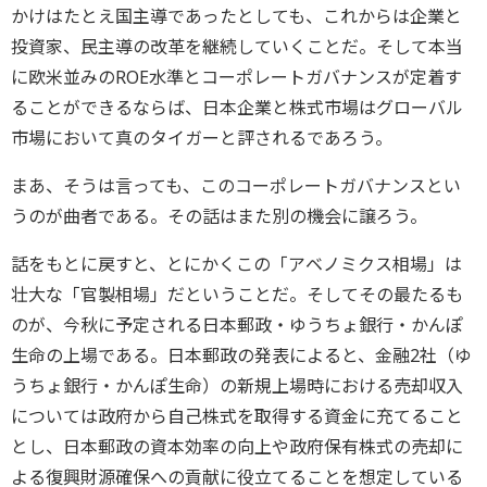
かけはたとえ国主導であったとしても、これからは企業と
投資家、民主導の改革を継続していくことだ。そして本当
に欧米並みのROE水準とコーポレートガバナンスが定着す
ることができるならば、日本企業と株式市場はグローバル
市場において真のタイガーと評されるであろう。
まあ、そうは言っても、このコーポレートガバナンスとい
うのが曲者である。その話はまた別の機会に譲ろう。
話をもとに戻すと、とにかくこの「アベノミクス相場」は
壮大な「官製相場」だということだ。そしてその最たるも
のが、今秋に予定される日本郵政・ゆうちょ銀行・かんぽ
生命の上場である。日本郵政の発表によると、金融2社（ゆ
うちょ銀行・かんぽ生命）の新規上場時における売却収入
については政府から自己株式を取得する資金に充てること
とし、日本郵政の資本効率の向上や政府保有株式の売却に
よる復興財源確保への貢献に役立てることを想定している