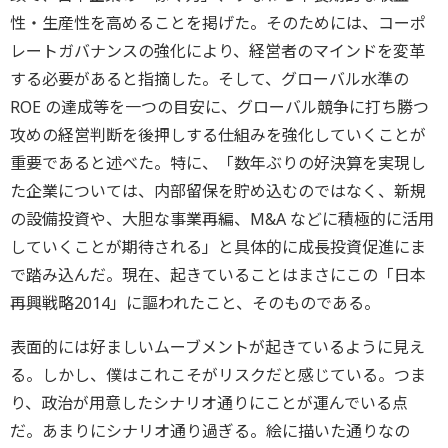
性・生産性を高めることを掲げた。そのためには、コーポ
レートガバナンスの強化により、経営者のマインドを変革
する必要があると指摘した。そして、グローバル水準の
ROE の達成等を一つの目安に、グローバル競争に打ち勝つ
攻めの経営判断を後押しする仕組みを強化していくことが
重要であると述べた。特に、「数年ぶりの好決算を実現し
た企業については、内部留保を貯め込むのではなく、新規
の設備投資や、大胆な事業再編、M&A などに積極的に活用
していくことが期待される」と具体的に成長投資促進にま
で踏み込んだ。現在、起きていることはまさにこの「日本
再興戦略2014」に謳われたこと、そのものである。
表面的には好ましいムーブメントが起きているように見え
る。しかし、僕はこれこそがリスクだと感じている。つま
り、政治が用意したシナリオ通りにことが運んでいる点
だ。あまりにシナリオ通り過ぎる。絵に描いた通りなの