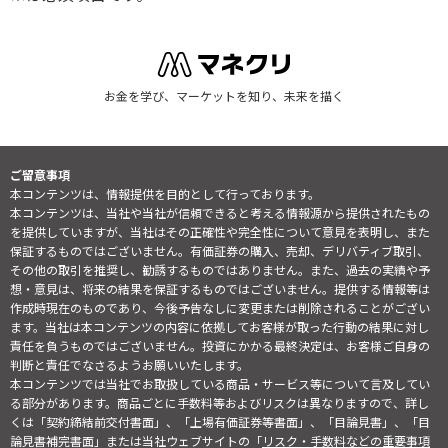
お金を学び、マーケットを知り、未来を描く
ご留意事項
本コンテンツは、情報提供を目的として行っております。
本コンテンツは、当社や当社が信頼できると考える情報源から提供されたもの
を提供していますが、当社はその正確性や完全性について意見を表明し、また
保証するものではございません。有価証券の購入、売却、デリバティブ取引、
その他の取引を推奨し、勧誘するものではありません。また、過去の実績や予
想・意見は、将来の結果を保証するものではございません。提供する情報等は
作成時現在のものであり、今後予告なしに変更または削除されることがござい
ます。当社は本コンテンツの内容に依拠してお客様が取った行動の結果に対し
責任を負うものではございません。投資にかかる最終決定は、お客様ご自身の
判断と責任でなさるようお願いいたします。
本コンテンツでは当社でお取扱している商品・サービス等について言及してい
る部分があります。商品ごとに手数料等およびリスクは異なりますので、詳し
くは「契約締結前交付書面」、「上場有価証券等書面」、「目論見書」、「目
論見書補完書面」または当社ウェブサイトの「
リスク・手数料などの重要事項