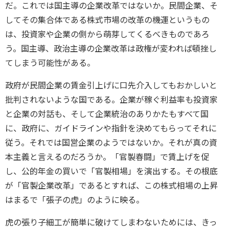
だ。これでは国主導の企業改革ではないか。民間企業、そ
してその集合体である株式市場の改革の機運というもの
は、投資家や企業の側から萌芽してくるべきものであろ
う。国主導、政治主導の企業改革は政権が変われば頓挫し
てしまう可能性がある。
政府が民間企業の賃金引上げに口先介入してもおかしいと
批判されないような国である。企業が稼ぐ利益率も投資家
と企業の対話も、そして企業統治のありかたもすべて国
に、政府に、ガイドラインや指針を決めてもらってそれに
従う。それでは国営企業のようではないか。それが真の資
本主義と言えるのだろうか。「官製春闘」で賃上げを促
し、公的年金の買いで「官製相場」を演出する。その根底
が「官製企業改革」であるとすれば、この株式相場の上昇
はまるで「張子の虎」のように映る。
虎の張り子細工が簡単に破けてしまわないためには、きっ