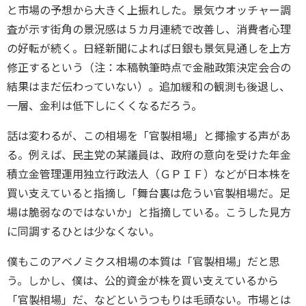
と市場の予想から大きく上振れした。景気ウオッチャー調
査が示す街角の景況感は５カ月連続で改善し、消費者心理
の好転が続く。日経新聞によれば日銀も景気見通しを上方
修正するという（注：本稿執筆時点で金融政策決定会合の
結果はまだ伝わっていない）。追加緩和の観測も後退し、
一層、金利は低下しにくくなるだろう。
話は変わるが、この相場を「官製相場」と揶揄する声があ
る。例えば、民主党の某議員は、政府の意向を受けた年金
積立金管理運用独立行政法人（ＧＰＩＦ）などが日本株を
買い支えていると指摘し「舞台裏は危うい官製相場だ。足
場は脆弱なのではないか」と指摘している。こうした見方
に同調するひとは少なくない。
僕もこのアベノミクス相場の本質は「官製相場」だと思
う。しかし、僕は、公的資金が株を買い支えているから
「官製相場」だ、などというつもりは毛頭ない。市場とは