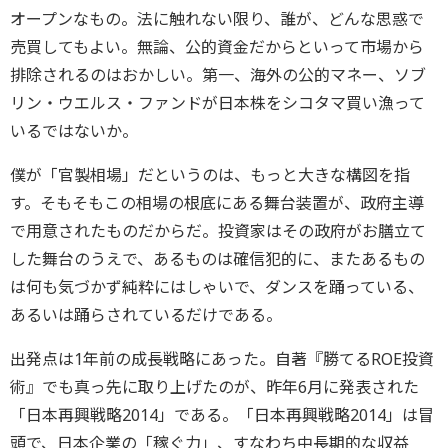
オープンなもの。法に触れない限り、誰が、どんな思惑で
売買してもよい。無論、公的資金だからといって市場から
排除されるのはおかしい。第一、海外の公的マネー、ソブ
リン・ウエルス・ファンドが日本株をシコタマ買い漁って
いるではないか。
僕が「官製相場」だというのは、もっと大きな構図を指
す。そもそもこの相場の根底にある舞台装置が、政府主導
で用意されたものだからだ。投資家はその政府がお膳立て
した舞台のうえで、あるものは確信犯的に、またあるもの
は何も気づかず純粋にはしゃいで、ダンスを踊っている、
あるいは踊らされているだけである。
出発点は1年前の成長戦略にあった。自著『勝てるROE投資
術』でも真っ先に取り上げたのが、昨年6月に発表された
「日本再興戦略2014」である。「日本再興戦略2014」は冒
頭で、日本企業の「稼ぐ力」、すなわち中長期的な収益