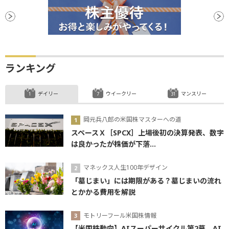
ランキング
デイリー
ウイークリー
マンスリー
岡元兵八郎の米国株マスターへの道
スペースＸ［SPCX］上場後初の決算発表、数字
は良かったが株価が下落...
マネックス人生100年デザイン
「墓じまい」には期限がある？墓じまいの流れ
とかかる費用を解説
モトリーフール米国株情報
【米国株動向】AIスーパーサイクル第2幕、AI