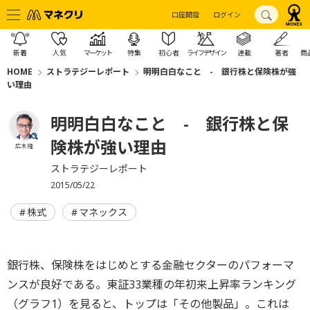
口座開設
ログイン
新着
人気
マーケット
特集
初心者
ライフデザイン
連載
著者
商
HOME
ストラテジーレポート
明明白白なこと - 銀行株と保険株が強
い理由
明明白白なこと - 銀行株と保
険株が強い理由
広木 隆
ストラテジーレポート
2015/05/22
株式
マネックス
銀行株、保険株をはじめとする金融セクターのパフォーマ
ンスが良好である。東証33業種の年初来上昇率ランキング
（グラフ1）を見ると、トップは「その他製品」。これは