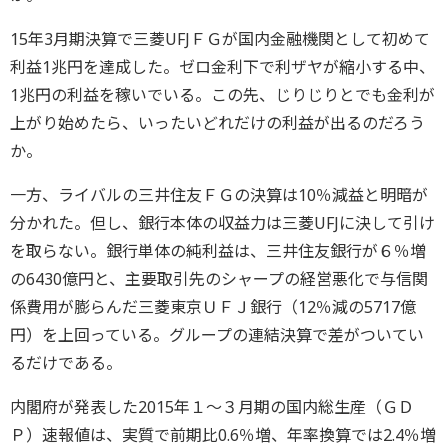
15年3月期決算で三菱UFJＦＧが国内金融機関として初めて
利益1兆円を達成した。ゼロ金利下で利ザヤが縮小する中、
1兆円の利益を稼いでいる。この先、じりじりとでも金利が
上がり始めたら、いったいどれだけの利益が出るのだろう
か。
一方、ライバルの三井住友ＦＧの決算は10％減益と明暗が
分かれた。但し、銀行本体の収益力は三菱UFJに決して引け
を取らない。銀行単体の純利益は、三井住友銀行が６％増
の6430億円と、主要取引先のシャープの経営悪化で与信関
係費用が膨らんだ三菱東京ＵＦＪ銀行（12％減の5717億
円）を上回っている。グループの連結決算で差がついてい
るだけである。
内閣府が発表した2015年１～３月期の国内総生産（ＧＤ
Ｐ）速報値は、実質で前期比0.6％増、年率換算では2.4％増