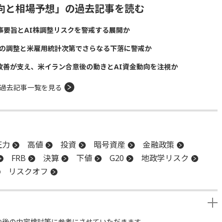
動向と相場予想」の過去記事を読む
議事要旨とAI株調整リスクを警戒する展開か
株の調整と米雇用統計次第でさらなる下落に警戒か
給改善が支え、米イラン合意後の動きとAI資金動向を注視か
過去記事一覧を見る
圧力
高値
投資
暗号資産
金融政策
FRB
決算
下値
G20
地政学リスク
リスクオフ
今後の内容検討等に参考にさせていただきます。