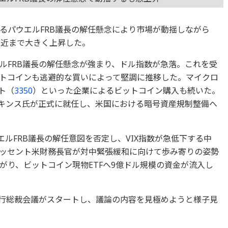
るパウエルFRB議長の解任懸念により市場が動揺しながら
円）付近まで大きく上昇した。
ルFRB議長の解任懸念が強まり、ドル指数が急落。これを受
トコインも逃避的な買いによって堅調に推移した。マイクロ
ト（
3350
）といった企業によるビットコイン購入も続いた。
トキンス氏が正式に就任し、米国における暗号資産規制整備へ
エルFRB議長の解任意図を否定し、VIX指数が急低下する中
ッセント米財務長官が対中緊張緩和に向けて歩み寄りの姿勢
がり、ビットコイン現物ETFへ9億ドル規模の資金が流入し
銀行総裁会議がスタートし、議論の内容を見極めようと様子見