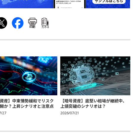
印刷
ｱﾝｹｰﾄ
資産】中東情勢緩和でリスク
【暗号資産】底堅い相場が継続中、
開か？上昇シナリオと注意点
上値突破のシナリオは？
7/27
2026/07/21