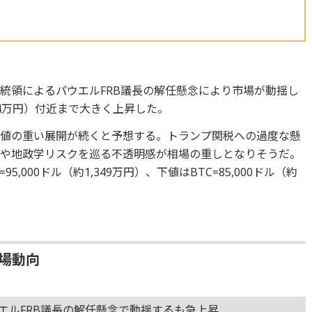
統領によるパウエルFRB議長の解任懸念により市場が動揺し
,334万円）付近まで大きく上昇した。
上値の重い展開が続くと予想する。トランプ関税への過度な懸
策や地政学リスクを巡る不透明感が相場の重しとなりそうだ。
,000ドル（約1,349万円）、下値はBTC=85,000ドル（約
相場動向
ウエルFRB議長の解任懸念で動揺するも急上昇