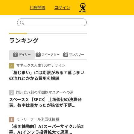
口座開設
ログイン
ランキング
デイリー
ウイークリー
マンスリー
マネックス人生100年デザイン
「墓じまい」には期限がある？墓じまい
の流れとかかる費用を解説
岡元兵八郎の米国株マスターへの道
スペースＸ［SPCX］上場後初の決算発
表、数字は良かったが株価が下落...
モトリーフール米国株情報
【米国株動向】AIスーパーサイクル第2
幕、AIインフラ投資拡大で恩恵...