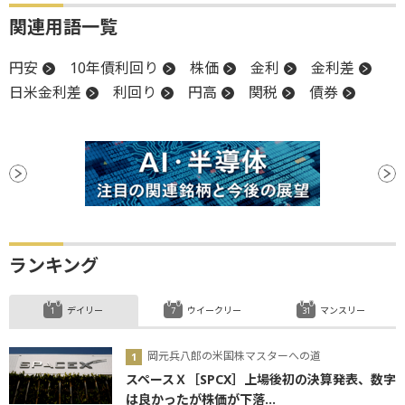
関連用語一覧
円安
10年債利回り
株価
金利
金利差
日米金利差
利回り
円高
関税
債券
ランキング
デイリー
ウイークリー
マンスリー
岡元兵八郎の米国株マスターへの道
スペースＸ［SPCX］上場後初の決算発表、数字
は良かったが株価が下落...