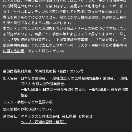
想・意見は、将来の結果を保証するものではございません。提供する情報等は
作成時現在のものであり、今後予告なしに変更または削除されることがござい
ます。当社は本コンテンツの内容に依拠してお客様が取った行動の結果に対し
責任を負うものではございません。投資にかかる最終決定は、お客様ご自身の
判断と責任でなさるようお願いいたします。
本コンテンツでは当社でお取扱している商品・サービス等について言及してい
る部分があります。商品ごとに手数料等およびリスクは異なりますので、詳し
くは「契約締結前交付書面」、「上場有価証券等書面」、「目論見書」、「目
論見書補完書面」または当社ウェブサイトの「
リスク・手数料などの重要事項
に関する説明
」をよくお読みください。
金融商品取引業者 関東財務局長（金商）第165号
日本証券業協会、一般社団法人 第二種金融商品取引業協会、一般社
団法人 金融先物取引業協会、
一般社団法人 日本暗号資産等取引業協会、一般社団法人 資産運用業
協会
リスク・手数料などの重要事項
個人情報のお取り扱いについて
マネックス証券株式会社
会社概要
お問合せ
ヘルプ（通知の登録・解除）