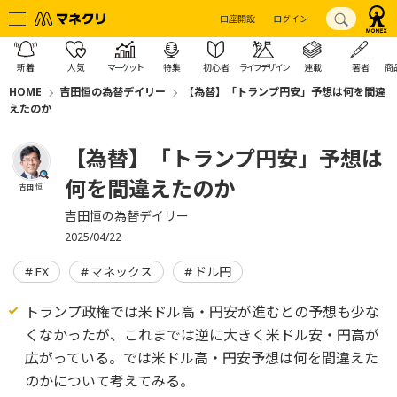
口座開設
ログイン
新着
人気
マーケット
特集
初心者
ライフデザイン
連載
著者
商
HOME
吉田恒の為替デイリー
【為替】「トランプ円安」予想は何を間違
えたのか
【為替】「トランプ円安」予想は
何を間違えたのか
吉田 恒
吉田恒の為替デイリー
2025/04/22
FX
マネックス
ドル円
トランプ政権では米ドル高・円安が進むとの予想も少な
くなかったが、これまでは逆に大きく米ドル安・円高が
広がっている。では米ドル高・円安予想は何を間違えた
のかについて考えてみる。