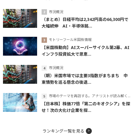
市況概況
（まとめ）日経平均は2,342円高の66,300円で
大幅続伸 AI・半導体銘...
モトリーフール米国株情報
【米国株動向】AIスーパーサイクル第2幕、AI
インフラ投資拡大で恩恵...
市況概況
（朝）米国市場では主要3指数がまちまち 中
東情勢を巡る懸念の後退...
市場のテーマを再訪する。アナリストが読み解くテーマの本質
【日本株】株価77倍「第二のキオクシア」を探
せ！次の大化け企業を探...
ランキング一覧を見る