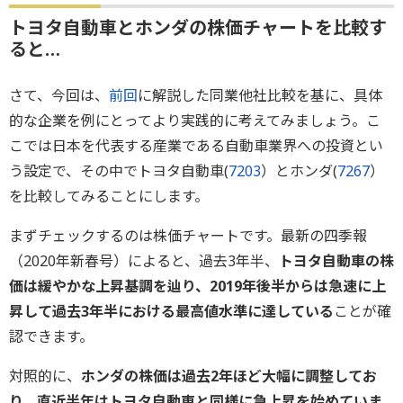
トヨタ自動車とホンダの株価チャートを比較す
ると…
さて、今回は、
前回
に解説した同業他社比較を基に、具体
的な企業を例にとってより実践的に考えてみましょう。こ
こでは日本を代表する産業である自動車業界への投資とい
う設定で、その中でトヨタ自動車(
7203
）とホンダ(
7267
）
を比較してみることにします。
まずチェックするのは株価チャートです。最新の四季報
（2020年新春号）によると、過去3年半、
トヨタ自動車の株
価は緩やかな上昇基調を辿り、2019年後半からは急速に上
昇して過去3年半における最高値水準に達している
ことが確
認できます。
対照的に、
ホンダの株価は過去2年ほど大幅に調整してお
り、直近半年はトヨタ自動車と同様に急上昇を始めていま