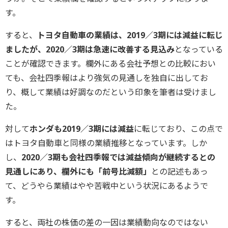
す。
すると、
トヨタ自動車の業績は、2019／3期には減益に転じ
ましたが、2020／3期は急速に改善する見込み
となっている
ことが確認できます。欄外にある会社予想との比較におい
ても、会社四季報はより強気の見通しを独自に出してお
り、概して業績は好調なのだという印象を筆者は受けまし
た。
対して
ホンダも2019／3期には減益
に転じており、この点で
はトヨタ自動車と同様の業績推移となっています。しか
し、
2020／3期も会社四季報では減益傾向が継続するとの
見通しにあり、欄外にも「前号比減額」
との記述もあっ
て、どうやら業績はやや苦戦中という状況にあるようで
す。
すると、両社の株価の差の一因は業績動向なのではない