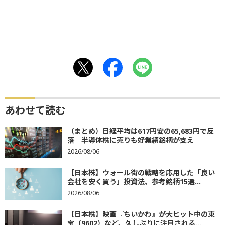
あわせて読む
（まとめ）日経平均は617円安の65,683円で反
落 半導体株に売りも好業績銘柄が支え
2026/08/06
【日本株】ウォール街の戦略を応用した「良い
会社を安く買う」投資法、参考銘柄15選...
2026/08/06
【日本株】映画『ちいかわ』が大ヒット中の東
宝（9602）など、久しぶりに注目される...