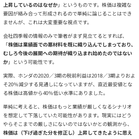
上昇しているのはなぜか
」というものです。株価は複雑な
要因が絡み合って形成されるので単純に論じることはでき
ませんが、これは大変重要な視点です。
会社四季報の情報のみで筆者がまず見立てるとすれば、
「
株価は業績面での悪材料を既に織り込んでしまっており、
むしろ今後の展開への期待が織り込まれ始めたのではない
か
」という可能性です。
実際、ホンダの2020／3期の税前利益は2018／3期よりおよ
そ20％減少する見通しになっていますが、直近最安値とな
る株価は高値から40％低い水準にありました。
単純に考えると、株価はもっと業績が厳しくなるシナリオ
を想定して下落していた可能性があります。現実にはどう
やらそこまでの厳しさにないのではないかとの観測から、
株価は（下げ過ぎた分を修正し）上昇してきたように思え