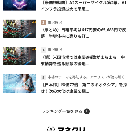
【米国株動向】AIスーパーサイクル第2幕、AI
インフラ投資拡大で恩恵...
市況概況
（まとめ）日経平均は617円安の65,683円で反
落 半導体株に売りも好...
市況概況
（朝）米国市場では主要3指数がまちまち 中
東情勢を巡る懸念の後退...
市場のテーマを再訪する。アナリストが読み解くテーマの本質
【日本株】株価77倍「第二のキオクシア」を探
せ！次の大化け企業を探...
ランキング一覧を見る