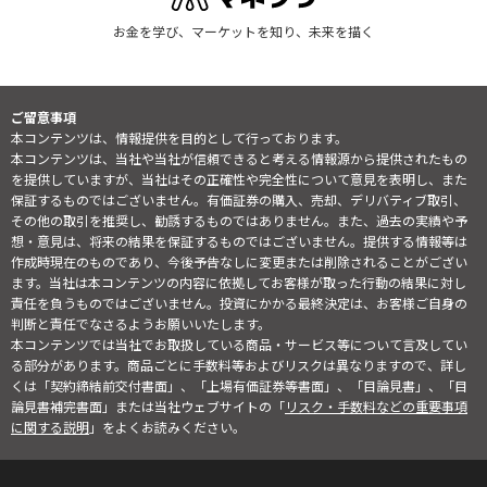
お金を学び、マーケットを知り、未来を描く
ご留意事項
本コンテンツは、情報提供を目的として行っております。
本コンテンツは、当社や当社が信頼できると考える情報源から提供されたもの
を提供していますが、当社はその正確性や完全性について意見を表明し、また
保証するものではございません。有価証券の購入、売却、デリバティブ取引、
その他の取引を推奨し、勧誘するものではありません。また、過去の実績や予
想・意見は、将来の結果を保証するものではございません。提供する情報等は
作成時現在のものであり、今後予告なしに変更または削除されることがござい
ます。当社は本コンテンツの内容に依拠してお客様が取った行動の結果に対し
責任を負うものではございません。投資にかかる最終決定は、お客様ご自身の
判断と責任でなさるようお願いいたします。
本コンテンツでは当社でお取扱している商品・サービス等について言及してい
る部分があります。商品ごとに手数料等およびリスクは異なりますので、詳し
くは「契約締結前交付書面」、「上場有価証券等書面」、「目論見書」、「目
論見書補完書面」または当社ウェブサイトの「
リスク・手数料などの重要事項
に関する説明
」をよくお読みください。