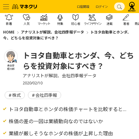
口座開設
ログイン
新着
人気
マーケット
特集
初心者
ライフデザイン
連載
著者
商
HOME
アナリストが解説、会社四季報データ
トヨタ自動車とホンダ、
今、どちらを投資対象にすべき？
トヨタ自動車とホンダ、今、どち
らを投資対象にすべき？
長谷部
翔太郎
アナリストが解説、会社四季報データ
2020/02/10
株式
会社四季報
トヨタ自動車とホンダの株価チャートを比較すると…
株価の差の一因は業績動向なのではないか
業績が厳しそうなホンダの株価が上昇した理由