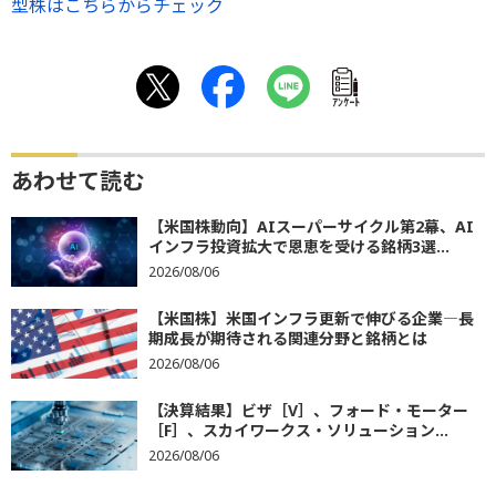
型株はこちらからチェック
ｱﾝｹｰﾄ
あわせて読む
【米国株動向】AIスーパーサイクル第2幕、AI
インフラ投資拡大で恩恵を受ける銘柄3選...
2026/08/06
【米国株】米国インフラ更新で伸びる企業―長
期成長が期待される関連分野と銘柄とは
2026/08/06
【決算結果】ビザ［V］、フォード・モーター
［F］、スカイワークス・ソリューション...
2026/08/06