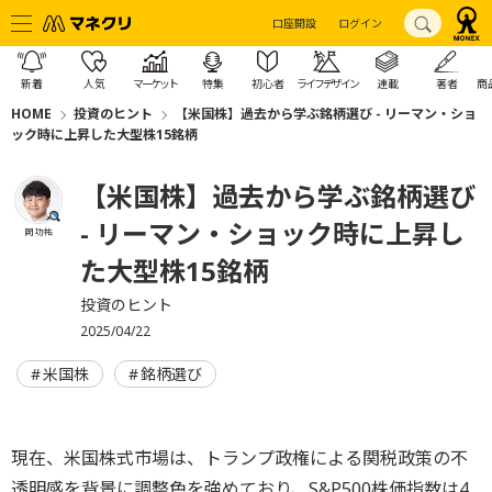
口座開設
ログイン
新着
人気
マーケット
特集
初心者
ライフデザイン
連載
著者
商
HOME
投資のヒント
【米国株】過去から学ぶ銘柄選び - リーマン・ショ
ック時に上昇した大型株15銘柄
【米国株】過去から学ぶ銘柄選び
- リーマン・ショック時に上昇し
岡 功祐
た大型株15銘柄
投資のヒント
2025/04/22
米国株
銘柄選び
現在、米国株式市場は、トランプ政権による関税政策の不
透明感を背景に調整色を強めており、S&P500株価指数は4