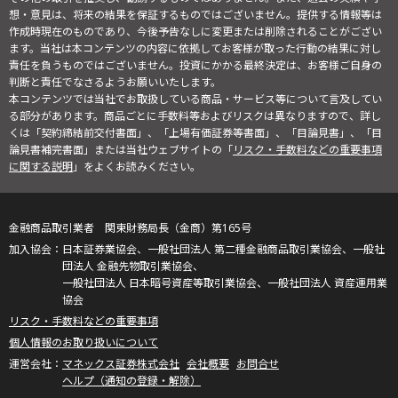
想・意見は、将来の結果を保証するものではございません。提供する情報等は
作成時現在のものであり、今後予告なしに変更または削除されることがござい
ます。当社は本コンテンツの内容に依拠してお客様が取った行動の結果に対し
責任を負うものではございません。投資にかかる最終決定は、お客様ご自身の
判断と責任でなさるようお願いいたします。
本コンテンツでは当社でお取扱している商品・サービス等について言及してい
る部分があります。商品ごとに手数料等およびリスクは異なりますので、詳し
くは「契約締結前交付書面」、「上場有価証券等書面」、「目論見書」、「目
論見書補完書面」または当社ウェブサイトの「
リスク・手数料などの重要事項
に関する説明
」をよくお読みください。
金融商品取引業者 関東財務局長（金商）第165号
日本証券業協会、一般社団法人 第二種金融商品取引業協会、一般社
団法人 金融先物取引業協会、
一般社団法人 日本暗号資産等取引業協会、一般社団法人 資産運用業
協会
リスク・手数料などの重要事項
個人情報のお取り扱いについて
マネックス証券株式会社
会社概要
お問合せ
ヘルプ（通知の登録・解除）