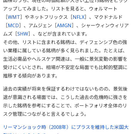
国株のうち、現在の時価総額が大きい上位15銘柄をピック
アップしてみました。リストを見ると、ウォルマート
［
WMT
］やネットフリックス［
NFLX
］、マクドナルド
［
MCD
］、アムジェン［
AMGN
］、シャーウィンウィリア
ムズ［
SHW
］、などが含まれています。
その他、リストに含まれる銘柄は、ディフェンシブ色の強
い業種に属している銘柄が多く見られました。たとえば、
生活必需品やヘルスケア関連は、一般に景気変動の影響を
受けにくいとされ、相場が不安定な局面でも比較的堅調に
推移する傾向があります。
過去の実績が将来を保証するわけではないものの、景気後
退が意識される場面では、こうした過去の危機時に強さを
示した銘柄を参考にすることで、ポートフォリオ全体のリ
スク管理につながると言えるでしょう。
リーマンショック時（2008年）にプラスを維持した米国大