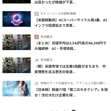
は良かったが株価が下落...
モトリーフール米国株情報
【米国株動向】AIスーパーサイクル第2幕、AI
インフラ投資拡大で恩恵...
市況概況
（まとめ）日経平均は2,342円高の66,300円で
大幅続伸 AI・半導体銘...
市況概況
（朝）米国市場では主要3指数がまちまち 中
東情勢を巡る懸念の後退...
市場のテーマを再訪する。アナリストが読み解くテーマの本質
【日本株】株価77倍「第二のキオクシア」を探
せ！次の大化け企業を探...