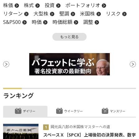
株価
株式
投資
ポートフォリオ
リターン
大型株
堅調
米国株
リスク
S&P500
時価
時価総額
調整
パフォーマンス
株価指数
関税
底
もっと見る
リーマンショック
ランキング
デイリー
ウイークリー
マンスリー
岡元兵八郎の米国株マスターへの道
スペースＸ［SPCX］上場後初の決算発表、数字