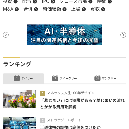
投資
配当
IPO
グロース市場
時価
M&A
合併
時価総額
上場
買収
ランキング
デイリー
ウイークリー
マンスリー
マネックス人生100年デザイン
「墓じまい」には期限がある？墓じまいの流れ
とかかる費用を解説
ストラテジーレポート
半導体株の調整は底値をつけたか