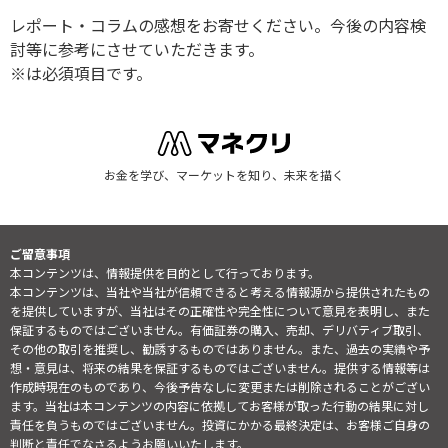
レポート・コラムの感想をお寄せください。今後の内容検
討等に参考にさせていただきます。
※は必須項目です。
お金を学び、マーケットを知り、未来を描く
ご留意事項
本コンテンツは、情報提供を目的として行っております。
本コンテンツは、当社や当社が信頼できると考える情報源から提供されたもの
を提供していますが、当社はその正確性や完全性について意見を表明し、また
保証するものではございません。有価証券の購入、売却、デリバティブ取引、
その他の取引を推奨し、勧誘するものではありません。また、過去の実績や予
想・意見は、将来の結果を保証するものではございません。提供する情報等は
作成時現在のものであり、今後予告なしに変更または削除されることがござい
ます。当社は本コンテンツの内容に依拠してお客様が取った行動の結果に対し
責任を負うものではございません。投資にかかる最終決定は、お客様ご自身の
判断と責任でなさるようお願いいたします。