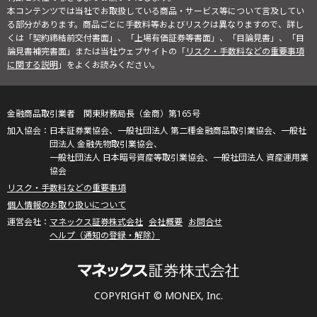
本コンテンツでは当社でお取扱している商品・サービス等について言及してい
る部分があります。商品ごとに手数料等およびリスクは異なりますので、詳し
くは「契約締結前交付書面」、「上場有価証券等書面」、「目論見書」、「目
論見書補完書面」または当社ウェブサイトの「
リスク・手数料などの重要事項
に関する説明
」をよくお読みください。
金融商品取引業者 関東財務局長（金商）第165号
日本証券業協会、一般社団法人 第二種金融商品取引業協会、一般社
団法人 金融先物取引業協会、
一般社団法人 日本暗号資産等取引業協会、一般社団法人 資産運用業
協会
リスク・手数料などの重要事項
個人情報のお取り扱いについて
マネックス証券株式会社
会社概要
お問合せ
ヘルプ（通知の登録・解除）
COPYRIGHT © MONEX, Inc.