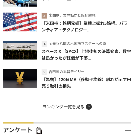
米国株、業界動向と銘柄解説
【米国株：銘柄発掘】業績上振れ5銘柄、パラ
ンティア・テクノロジー...
岡元兵八郎の米国株マスターへの道
スペースＸ［SPCX］上場後初の決算発表、数字
は良かったが株価が下落...
吉田恒の為替デイリー
【為替】120日MA（移動平均線）割れが示す円
売り取引の損失
ランキング一覧を見る
アンケート