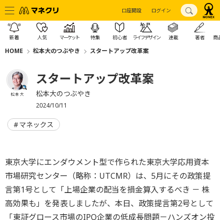
口座開設
ログイン
新着
人気
マーケット
特集
初心者
ライフデザイン
連載
著者
商
HOME
松本大のつぶやき
スタートアップ改革案
スタートアップ改革案
松本大のつぶやき
松本 大
2024/10/11
マネックス
東京大学にエンダウメント型で作られた東京大学応用資本
市場研究センター（略称：UTCMR）は、5月にその政策提
言第1号として「上場企業の配当を損金算入するべき － 株
高効果も」を発表しましたが、本日、政策提言第2号として
「東証グロース市場のIPO企業の低成長問題－ハンズオン投