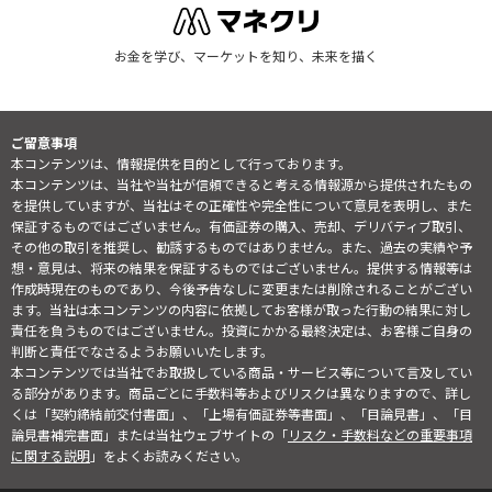
お金を学び、マーケットを知り、未来を描く
ご留意事項
本コンテンツは、情報提供を目的として行っております。
本コンテンツは、当社や当社が信頼できると考える情報源から提供されたもの
を提供していますが、当社はその正確性や完全性について意見を表明し、また
保証するものではございません。有価証券の購入、売却、デリバティブ取引、
その他の取引を推奨し、勧誘するものではありません。また、過去の実績や予
想・意見は、将来の結果を保証するものではございません。提供する情報等は
作成時現在のものであり、今後予告なしに変更または削除されることがござい
ます。当社は本コンテンツの内容に依拠してお客様が取った行動の結果に対し
責任を負うものではございません。投資にかかる最終決定は、お客様ご自身の
判断と責任でなさるようお願いいたします。
本コンテンツでは当社でお取扱している商品・サービス等について言及してい
る部分があります。商品ごとに手数料等およびリスクは異なりますので、詳し
くは「契約締結前交付書面」、「上場有価証券等書面」、「目論見書」、「目
論見書補完書面」または当社ウェブサイトの「
リスク・手数料などの重要事項
に関する説明
」をよくお読みください。