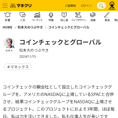
口座開設
ログイン
新着
人気
マーケット
特集
初心者
ライフデザイン
連載
著者
商
HOME
松本大のつぶやき
コインチェックとグローバル
コインチェックとグローバル
松本大のつぶやき
松本 大
2024/11/15
マネックス
コインチェックの親会社として設立したコインチェックグ
ループを、アメリカのNASDAQに上場しているSPACと合併
させ、結果コインチェックグループをNASDAQに上場させ
るプロジェクト。このプロジェクトにおよそ3年間、ほぼ毎
日、私は力を注いできました。私も仕事人生が長いです