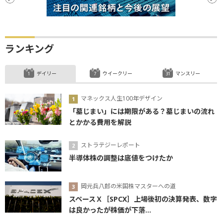
ランキング
デイリー
ウイークリー
マンスリー
マネックス人生100年デザイン
「墓じまい」には期限がある？墓じまいの流れ
とかかる費用を解説
ストラテジーレポート
半導体株の調整は底値をつけたか
岡元兵八郎の米国株マスターへの道
スペースＸ［SPCX］上場後初の決算発表、数字
は良かったが株価が下落...