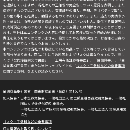
を提供していますが、当社はその正確性や完全性について意見を表明し、また
保証するものではございません。有価証券の購入、売却、デリバティブ取引、
その他の取引を推奨し、勧誘するものではありません。また、過去の実績や予
想・意見は、将来の結果を保証するものではございません。提供する情報等は
作成時現在のものであり、今後予告なしに変更または削除されることがござい
ます。当社は本コンテンツの内容に依拠してお客様が取った行動の結果に対し
責任を負うものではございません。投資にかかる最終決定は、お客様ご自身の
判断と責任でなさるようお願いいたします。
本コンテンツでは当社でお取扱している商品・サービス等について言及してい
る部分があります。商品ごとに手数料等およびリスクは異なりますので、詳し
くは「契約締結前交付書面」、「上場有価証券等書面」、「目論見書」、「目
論見書補完書面」または当社ウェブサイトの「
リスク・手数料などの重要事項
に関する説明
」をよくお読みください。
金融商品取引業者 関東財務局長（金商）第165号
日本証券業協会、一般社団法人 第二種金融商品取引業協会、一般社
団法人 金融先物取引業協会、
一般社団法人 日本暗号資産等取引業協会、一般社団法人 資産運用業
協会
リスク・手数料などの重要事項
個人情報のお取り扱いについて