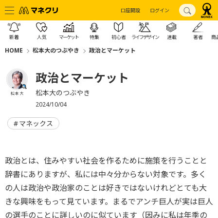
口座開設
ログイン
新着
人気
マーケット
特集
初心者
ライフデザイン
連載
著者
商
HOME
松本大のつぶやき
政治とマーケット
政治とマーケット
松本大のつぶやき
松本 大
2024/10/04
マネックス
政治とは、住みやすい社会を作るために施策を行うことと
辞書にありますが、私には中々分からない対象です。多く
の人は政治や政治家のことは好きではないけれどとても大
きな興味をもって見ています。まるでアンチ巨人が実は巨人
の選手のことに詳しいのに似ています（因みに私は年季の