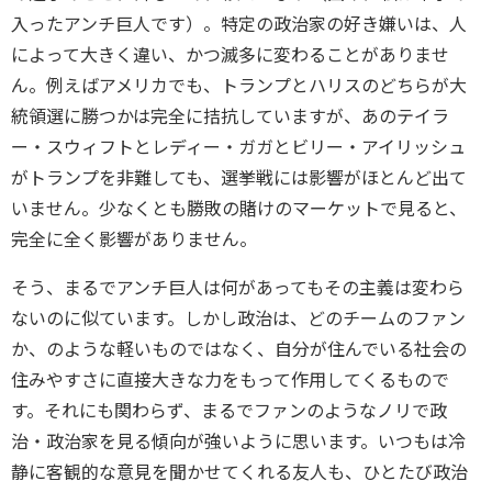
入ったアンチ巨人です）。特定の政治家の好き嫌いは、人
によって大きく違い、かつ滅多に変わることがありませ
ん。例えばアメリカでも、トランプとハリスのどちらが大
統領選に勝つかは完全に拮抗していますが、あのテイラ
ー・スウィフトとレディー・ガガとビリー・アイリッシュ
がトランプを非難しても、選挙戦には影響がほとんど出て
いません。少なくとも勝敗の賭けのマーケットで見ると、
完全に全く影響がありません。
そう、まるでアンチ巨人は何があってもその主義は変わら
ないのに似ています。しかし政治は、どのチームのファン
か、のような軽いものではなく、自分が住んでいる社会の
住みやすさに直接大きな力をもって作用してくるもので
す。それにも関わらず、まるでファンのようなノリで政
治・政治家を見る傾向が強いように思います。いつもは冷
静に客観的な意見を聞かせてくれる友人も、ひとたび政治