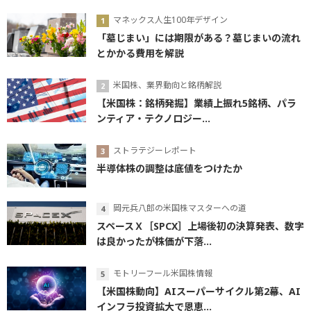
マネックス人生100年デザイン
「墓じまい」には期限がある？墓じまいの流れ
とかかる費用を解説
米国株、業界動向と銘柄解説
【米国株：銘柄発掘】業績上振れ5銘柄、パラ
ンティア・テクノロジー...
ストラテジーレポート
半導体株の調整は底値をつけたか
岡元兵八郎の米国株マスターへの道
スペースＸ［SPCX］上場後初の決算発表、数字
は良かったが株価が下落...
モトリーフール米国株情報
【米国株動向】AIスーパーサイクル第2幕、AI
インフラ投資拡大で恩恵...