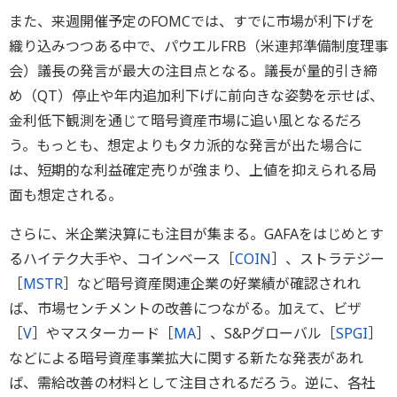
また、来週開催予定のFOMCでは、すでに市場が利下げを
織り込みつつある中で、パウエルFRB（米連邦準備制度理事
会）議長の発言が最大の注目点となる。議長が量的引き締
め（QT）停止や年内追加利下げに前向きな姿勢を示せば、
金利低下観測を通じて暗号資産市場に追い風となるだろ
う。もっとも、想定よりもタカ派的な発言が出た場合に
は、短期的な利益確定売りが強まり、上値を抑えられる局
面も想定される。
さらに、米企業決算にも注目が集まる。GAFAをはじめとす
るハイテク大手や、コインベース［
COIN
］、ストラテジー
［
MSTR
］など暗号資産関連企業の好業績が確認されれ
ば、市場センチメントの改善につながる。加えて、ビザ
［
V
］やマスターカード［
MA
］、S&Pグローバル［
SPGI
］
などによる暗号資産事業拡大に関する新たな発表があれ
ば、需給改善の材料として注目されるだろう。逆に、各社