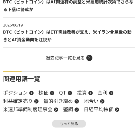
BTC（ビットコイン）はAI関連株の調整と米雇用統計次第でさらな
る下落に警戒か
2026/06/19
BTC（ビットコイン）はETF需給改善が支え、米イラン合意後の動
きとAI資金動向を注視か
過去記事一覧を見る
関連用語一覧
ポジション
株価
QT
投資
金利
利益確定売り
量的引き締め
地合い
米連邦準備制度理事会
堅調
日経平均株価
物価
米国株
リスク
リスクオフ
もっと見る
暗号資産
FOMC
調整
投資家心理
米連邦公開市場委員会
レバレッジ
上値