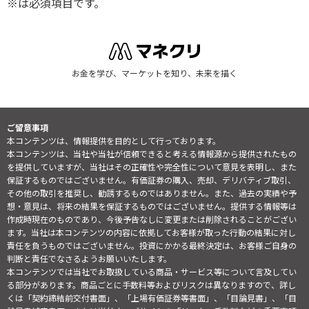
※は必須項目です。
お金を学び、マーケットを知り、未来を描く
ご留意事項
本コンテンツは、情報提供を目的として行っております。
本コンテンツは、当社や当社が信頼できると考える情報源から提供されたもの
を提供していますが、当社はその正確性や完全性について意見を表明し、また
保証するものではございません。有価証券の購入、売却、デリバティブ取引、
その他の取引を推奨し、勧誘するものではありません。また、過去の実績や予
想・意見は、将来の結果を保証するものではございません。提供する情報等は
作成時現在のものであり、今後予告なしに変更または削除されることがござい
ます。当社は本コンテンツの内容に依拠してお客様が取った行動の結果に対し
責任を負うものではございません。投資にかかる最終決定は、お客様ご自身の
判断と責任でなさるようお願いいたします。
本コンテンツでは当社でお取扱している商品・サービス等について言及してい
る部分があります。商品ごとに手数料等およびリスクは異なりますので、詳し
くは「契約締結前交付書面」、「上場有価証券等書面」、「目論見書」、「目