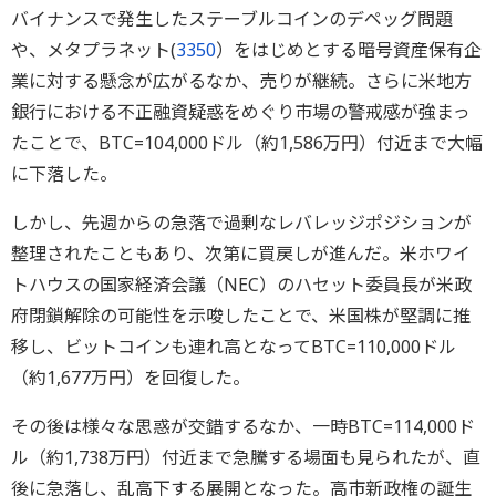
バイナンスで発生したステーブルコインのデペッグ問題
や、メタプラネット(
3350
）をはじめとする暗号資産保有企
業に対する懸念が広がるなか、売りが継続。さらに米地方
銀行における不正融資疑惑をめぐり市場の警戒感が強まっ
たことで、BTC=104,000ドル（約1,586万円）付近まで大幅
に下落した。
しかし、先週からの急落で過剰なレバレッジポジションが
整理されたこともあり、次第に買戻しが進んだ。米ホワイ
トハウスの国家経済会議（NEC）のハセット委員長が米政
府閉鎖解除の可能性を示唆したことで、米国株が堅調に推
移し、ビットコインも連れ高となってBTC=110,000ドル
（約1,677万円）を回復した。
その後は様々な思惑が交錯するなか、一時BTC=114,000ド
ル（約1,738万円）付近まで急騰する場面も見られたが、直
後に急落し、乱高下する展開となった。高市新政権の誕生