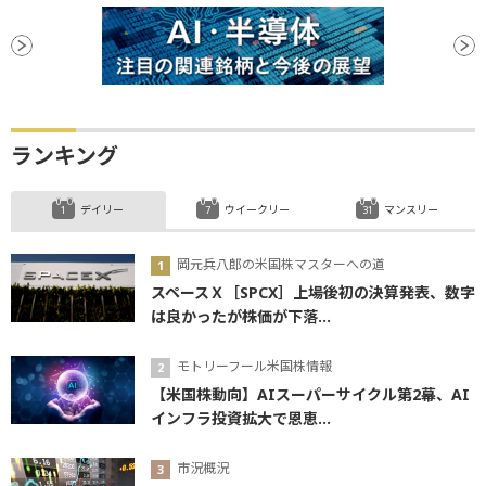
FRB
決算
材料
下値
消費者物価指数
ステーブルコイン
底
タカ派
ビットコイン
利下げ
ランキング
デイリー
ウイークリー
マンスリー
岡元兵八郎の米国株マスターへの道
スペースＸ［SPCX］上場後初の決算発表、数字
は良かったが株価が下落...
モトリーフール米国株情報
【米国株動向】AIスーパーサイクル第2幕、AI
インフラ投資拡大で恩恵...
市況概況