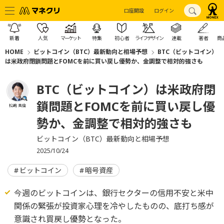
口座開設
ログイン
新着
人気
マーケット
特集
初心者
ライフデザイン
連載
著者
商
HOME
ビットコイン（BTC）最新動向と相場予想
BTC（ビットコイン）
は米政府閉鎖問題とFOMCを前に買い戻し優勢か、金調整で相対的強さも
BTC（ビットコイン）は米政府閉
鎖問題とFOMCを前に買い戻し優
松嶋 真倫
勢か、金調整で相対的強さも
ビットコイン（BTC）最新動向と相場予想
2025/10/24
ビットコイン
暗号資産
今週のビットコインは、銀行セクターの信用不安と米中
関係の緊張が投資家心理を冷やしたものの、底打ち感が
意識され買戻し優勢となった。