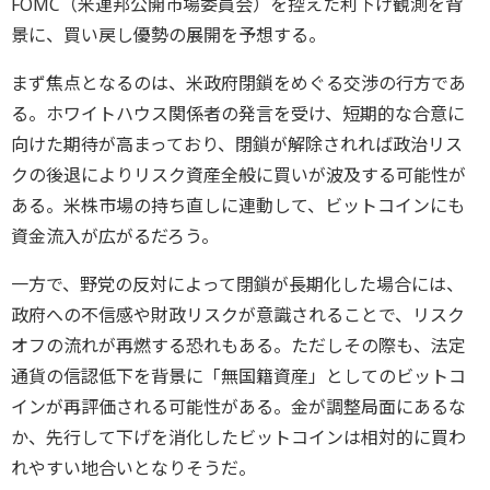
FOMC（米連邦公開市場委員会）を控えた利下げ観測を背
景に、買い戻し優勢の展開を予想する。
まず焦点となるのは、米政府閉鎖をめぐる交渉の行方であ
る。ホワイトハウス関係者の発言を受け、短期的な合意に
向けた期待が高まっており、閉鎖が解除されれば政治リス
クの後退によりリスク資産全般に買いが波及する可能性が
ある。米株市場の持ち直しに連動して、ビットコインにも
資金流入が広がるだろう。
一方で、野党の反対によって閉鎖が長期化した場合には、
政府への不信感や財政リスクが意識されることで、リスク
オフの流れが再燃する恐れもある。ただしその際も、法定
通貨の信認低下を背景に「無国籍資産」としてのビットコ
インが再評価される可能性がある。金が調整局面にあるな
か、先行して下げを消化したビットコインは相対的に買わ
れやすい地合いとなりそうだ。