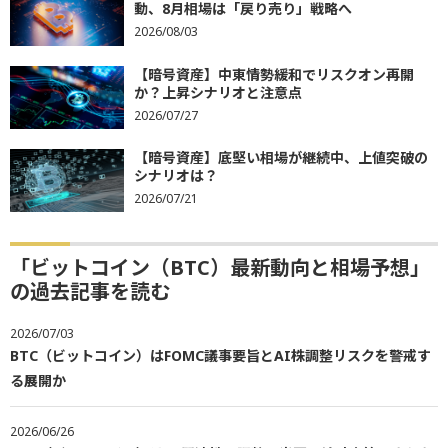
動、8月相場は「戻り売り」戦略へ
2026/08/03
【暗号資産】中東情勢緩和でリスクオン再開
か？上昇シナリオと注意点
2026/07/27
【暗号資産】底堅い相場が継続中、上値突破の
シナリオは？
2026/07/21
「ビットコイン（BTC）最新動向と相場予想」
の過去記事を読む
2026/07/03
BTC（ビットコイン）はFOMC議事要旨とAI株調整リスクを警戒す
る展開か
2026/06/26