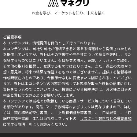
お金を学び、マーケットを知り、未来を描く
ご留意事項
本コンテンツは、情報提供を目的として行っております。
本コンテンツは、当社や当社が信頼できると考える情報源から提供されたもの
を提供していますが、当社はその正確性や完全性について意見を表明し、また
保証するものではございません。有価証券の購入、売却、デリバティブ取引、
その他の取引を推奨し、勧誘するものではありません。また、過去の実績や予
想・意見は、将来の結果を保証するものではございません。提供する情報等は
作成時現在のものであり、今後予告なしに変更または削除されることがござい
ます。当社は本コンテンツの内容に依拠してお客様が取った行動の結果に対し
責任を負うものではございません。投資にかかる最終決定は、お客様ご自身の
判断と責任でなさるようお願いいたします。
本コンテンツでは当社でお取扱している商品・サービス等について言及してい
る部分があります。商品ごとに手数料等およびリスクは異なりますので、詳し
くは「契約締結前交付書面」、「上場有価証券等書面」、「目論見書」、「目
論見書補完書面」または当社ウェブサイトの「
リスク・手数料などの重要事項
に関する説明
」をよくお読みください。