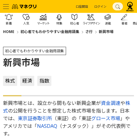
口座開設
ログイン
新着
人気
マーケット
特集
初心者
ライフデザイン
連載
著者
商
HOME
初心者でもわかりやすい金融用語集
さ行
新興市場
初心者でもわかりやすい金融用語集
新興市場
株式
経済
指数
新興市場とは、設立から間もない新興企業が
資金調達
や
株
式
の公開を行うことを想定した株式市場を指します。日本
では、
東京証券取引所
（東証）の「東証
グロース市場
」や
アメリカでは「
NASDAQ
（ナスダック）」がその代表例で
す。