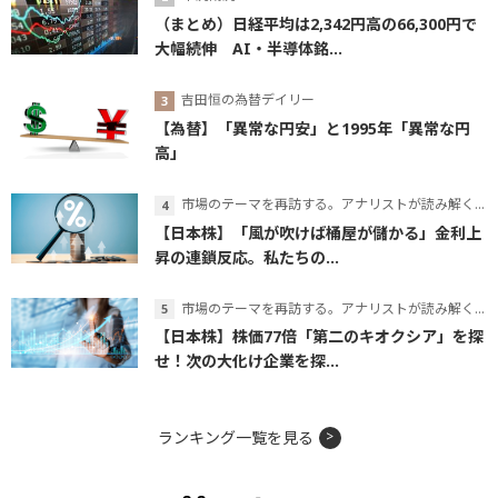
（まとめ）日経平均は2,342円高の66,300円で
大幅続伸 AI・半導体銘...
吉田恒の為替デイリー
【為替】「異常な円安」と1995年「異常な円
高」
市場のテーマを再訪する。アナリストが読み解くテーマの本質
【日本株】「風が吹けば桶屋が儲かる」金利上
昇の連鎖反応。私たちの...
市場のテーマを再訪する。アナリストが読み解くテーマの本質
【日本株】株価77倍「第二のキオクシア」を探
せ！次の大化け企業を探...
ランキング一覧を見る