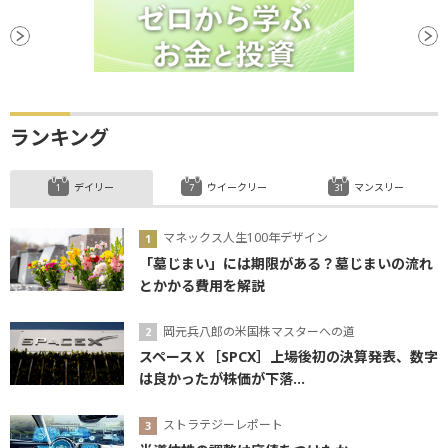
地政学リスク
ファンド
利下げ
ランキング
デイリー
ウイークリー
マンスリー
マネックス人生100年デザイン
「墓じまい」には期限がある？墓じまいの流れ
とかかる費用を解説
岡元兵八郎の米国株マスターへの道
スペースＸ［SPCX］上場後初の決算発表、数字
は良かったが株価が下落...
ストラテジーレポート