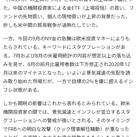
た。中国の機関投資家による金ETF（上場投信）の買い、フ
ァンドの先物買い、個人の現物買いが上昇の背景だった。
折しも米中間の貿易戦争が過熱化していた。
一方、今回の9月のNY金の急騰は欧米投資マネーによりも
たらされている。キーワードにスタグフレーションがあ
る。7月および8月の米雇用統計の内容が想定以上の落ち込
みを見せ、6月の前月比雇用者数は下方修正され2020年12
月以来のマイナスとなった。いよいよ景気減速の気配を読
み取り始めた市場だが、一方で目標の2％を優に超えるイン
フレ状態がある。
しかも関税の影響はこれから表れるとみられている。欧米
機関投資家の間では、景気減速とインフレが並立するスタ
グフレーションへの警戒が強いとされる。そのタイミング
でFRBへの明白な攻撃（クック理事解任騒動）が重なった