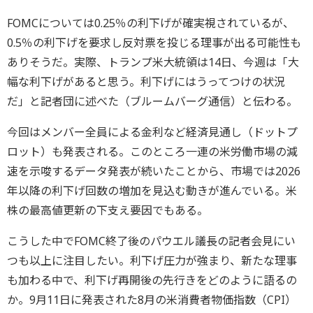
FOMCについては0.25％の利下げが確実視されているが、
0.5％の利下げを要求し反対票を投じる理事が出る可能性も
ありそうだ。実際、トランプ米大統領は14日、今週は「大
幅な利下げがあると思う。利下げにはうってつけの状況
だ」と記者団に述べた（ブルームバーグ通信）と伝わる。
今回はメンバー全員による金利など経済見通し（ドットプ
ロット）も発表される。このところ一連の米労働市場の減
速を示唆するデータ発表が続いたことから、市場では2026
年以降の利下げ回数の増加を見込む動きが進んでいる。米
株の最高値更新の下支え要因でもある。
こうした中でFOMC終了後のパウエル議長の記者会見にい
つも以上に注目したい。利下げ圧力が強まり、新たな理事
も加わる中で、利下げ再開後の先行きをどのように語るの
か。9月11日に発表された8月の米消費者物価指数（CPI）