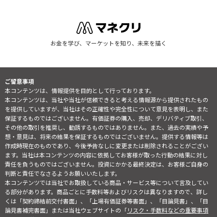
お金を学び、マーケットを知り、未来を描く
ご留意事項
本コンテンツは、情報提供を目的として行っております。
本コンテンツは、当社や当社が信頼できると考える情報源から提供されたもの
を提供していますが、当社はその正確性や完全性について意見を表明し、また
保証するものではございません。有価証券の購入、売却、デリバティブ取引、
その他の取引を推奨し、勧誘するものではありません。また、過去の実績や予
想・意見は、将来の結果を保証するものではございません。提供する情報等は
作成時現在のものであり、今後予告なしに変更または削除されることがござい
ます。当社は本コンテンツの内容に依拠してお客様が取った行動の結果に対し
責任を負うものではございません。投資にかかる最終決定は、お客様ご自身の
判断と責任でなさるようお願いいたします。
本コンテンツでは当社でお取扱している商品・サービス等について言及してい
る部分があります。商品ごとに手数料等およびリスクは異なりますので、詳し
くは「契約締結前交付書面」、「上場有価証券等書面」、「目論見書」、「目
論見書補完書面」または当社ウェブサイトの「
リスク・手数料などの重要事項