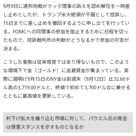
9月9日に連邦地裁がクック理事の訴えを認め解任を一時差
し止めとしたが、トランプ米大統領が不服として控訴し、
15日までに差し止めを撤回するように申し立てを行ってい
る。FOMCへの同理事の参加を阻止するために日程を切っ
たもので、控訴裁判所の判断がどうなるかで参加の可否が
決まる。
こうした事態は従来感覚ではあり得ないもので、このよう
な環境下で金（ゴールド）に逃避資金が集まっている。実
際に週明け9月15日のNY金は前週末（9月12日）比32.60ド
ル高の3,719.00ドルと、終値で初めて3,700ドル台に乗せる
とともに最高値を更新している。
利下げ拡大を織り込む市場に対して、パウエル氏の発言
は慎重スタンスを示すものとなるか