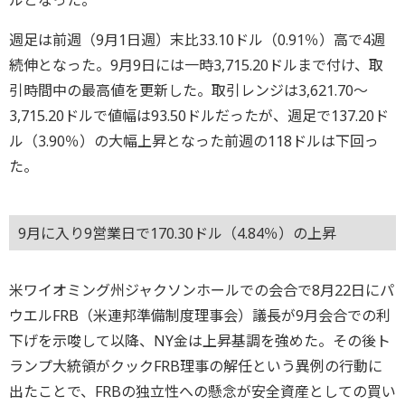
週足は前週（9月1日週）末比33.10ドル（0.91％）高で4週
続伸となった。9月9日には一時3,715.20ドルまで付け、取
引時間中の最高値を更新した。取引レンジは3,621.70～
3,715.20ドルで値幅は93.50ドルだったが、週足で137.20ド
ル（3.90％）の大幅上昇となった前週の118ドルは下回っ
た。
9月に入り9営業日で170.30ドル（4.84％）の上昇
米ワイオミング州ジャクソンホールでの会合で8月22日にパ
ウエルFRB（米連邦準備制度理事会）議長が9月会合での利
下げを示唆して以降、NY金は上昇基調を強めた。その後ト
ランプ大統領がクックFRB理事の解任という異例の行動に
出たことで、FRBの独立性への懸念が安全資産としての買い