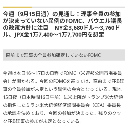
今週（9月15日週）の見通し：理事全員の参加
が決まっていない異例のFOMC、パウエル議長
の政策方針に注目 NY金3,680ドル～3,760ド
ル、JPX金1万7,400～1万7,700円を想定
直前まで理事の全員参加確定していないFOMC
今週は本日16～17日の日程でFOMC（米連邦公開市場委員
会）が開かれる。今回のFOMCを巡っては、直前までFRB理
事の全員参加が未定という異例の会合となっている。現地
15日夜（日本時間16日午前）に米上院がトランプ米大統領
の指名したミラン米大統領経済諮問委員会（CEA）委員長
の承認を決めており、今回の参加が決まった。残りのクッ
クFRB理事の参加が未定となっている。