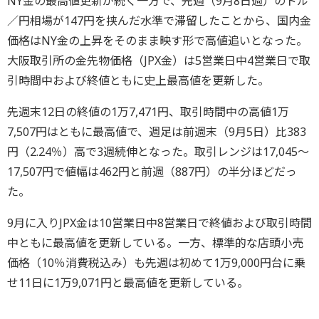
NY金の最高値更新が続く一方で、先週（9月8日週）のドル
／円相場が147円を挟んだ水準で滞留したことから、国内金
価格はNY金の上昇をそのまま映す形で高値追いとなった。
大阪取引所の金先物価格（JPX金）は5営業日中4営業日で取
引時間中および終値ともに史上最高値を更新した。
先週末12日の終値の1万7,471円、取引時間中の高値1万
7,507円はともに最高値で、週足は前週末（9月5日）比383
円（2.24％）高で3週続伸となった。取引レンジは17,045～
17,507円で値幅は462円と前週（887円）の半分ほどだっ
た。
9月に入りJPX金は10営業日中8営業日で終値および取引時間
中ともに最高値を更新している。一方、標準的な店頭小売
価格（10％消費税込み）も先週は初めて1万9,000円台に乗
せ11日に1万9,071円と最高値を更新している。