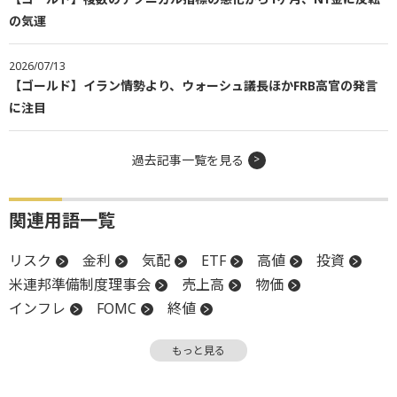
の気運
2026/07/13
【ゴールド】イラン情勢より、ウォーシュ議長ほかFRB高官の発言
に注目
過去記事一覧を見る
関連用語一覧
リスク
金利
気配
ETF
高値
投資
米連邦準備制度理事会
売上高
物価
インフレ
FOMC
終値
米連邦公開市場委員会
安全資産
FRB
もっと見る
下方修正
関税
機関投資家
週足
消費者物価指数
CPI
上場
続伸