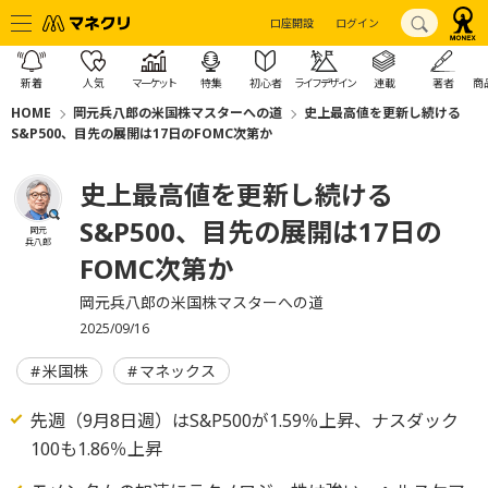
口座開設
ログイン
新着
人気
マーケット
特集
初心者
ライフデザイン
連載
著者
商
HOME
岡元兵八郎の米国株マスターへの道
史上最高値を更新し続ける
S&P500、目先の展開は17日のFOMC次第か
史上最高値を更新し続ける
S&P500、目先の展開は17日の
岡元
兵八郎
FOMC次第か
岡元兵八郎の米国株マスターへの道
2025/09/16
米国株
マネックス
先週（9月8日週）はS&P500が1.59％上昇、ナスダック
100も1.86％上昇