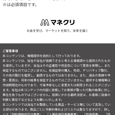
※は必須項目です。
お金を学び、マーケットを知り、未来を描く
ご留意事項
本コンテンツは、情報提供を目的として行っております。
本コンテンツは、当社や当社が信頼できると考える情報源から提供されたもの
を提供していますが、当社はその正確性や完全性について意見を表明し、また
保証するものではございません。有価証券の購入、売却、デリバティブ取引、
その他の取引を推奨し、勧誘するものではありません。また、過去の実績や予
想・意見は、将来の結果を保証するものではございません。提供する情報等は
作成時現在のものであり、今後予告なしに変更または削除されることがござい
ます。当社は本コンテンツの内容に依拠してお客様が取った行動の結果に対し
責任を負うものではございません。投資にかかる最終決定は、お客様ご自身の
判断と責任でなさるようお願いいたします。
本コンテンツでは当社でお取扱している商品・サービス等について言及してい
る部分があります。商品ごとに手数料等およびリスクは異なりますので、詳し
くは「契約締結前交付書面」、「上場有価証券等書面」、「目論見書」、「目