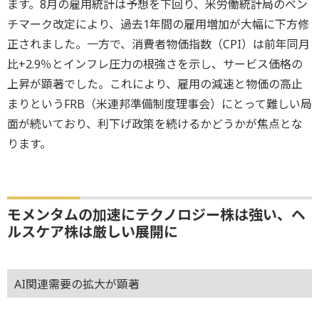
ます。8月の雇用統計は予想を下回り、米労働統計局のベン
チマーク改定により、過去1年間の雇用増加が大幅に下方修
正されました。一方で、消費者物価指数（CPI）は前年同月
比+2.9％とインフレ圧力の根強さを示し、サービス価格の
上昇が顕著でした。これにより、雇用の減速と物価の高止
まりというFRB（米連邦準備制度理事会）にとって難しい局
面が続いており、利下げ政策を続けるかどうかが焦点とな
ります。
モメンタムの加速にテクノロジー株は強い、ヘ
ルスケア株は厳しい展開に
AI関連需要の拡大が顕著