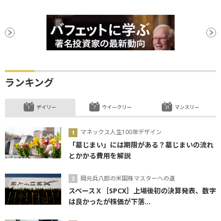
ストックオプション
投資家心理
米連邦公開市場委員会
SEC
FRB
株主総会
下方修正
消費者物価指数
CEO
CPI
生成AI
ナスダック100
利下げ
ランキング
デイリー
ウイークリー
マンスリー
マネックス人生100年デザイン
「墓じまい」には期限がある？墓じまいの流れ
とかかる費用を解説
岡元兵八郎の米国株マスターへの道
スペースＸ［SPCX］上場後初の決算発表、数字
は良かったが株価が下落...