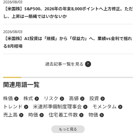
2026/08/03
【米国株】S&P500、2026年の年末8,000ポイントへ上方修正。ただ
し、上昇は一筋縄ではいかないか
2026/08/03
【米国株】AI投資は「規模」から「収益力」へ、業績vs金利で揺れ
る8月相場
過去記事一覧を見る
関連用語一覧
株価
株式
リスク
高値
投資
トレンド
米連邦準備制度理事会
モメンタム
売上高
時価
住宅着工件数
物価
米国株
ベンチマーク
インフレ
S&P500
もっと見る
FOMC
オプション
株主
堅調
時価総額