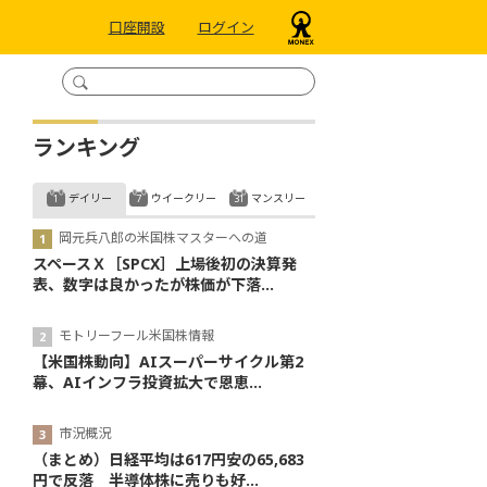
口座開設
ログイン
ランキング
デイリー
ウイークリー
マンスリー
岡元兵八郎の米国株マスターへの道
スペースＸ［SPCX］上場後初の決算発
表、数字は良かったが株価が下落...
モトリーフール米国株情報
【米国株動向】AIスーパーサイクル第2
幕、AIインフラ投資拡大で恩恵...
市況概況
（まとめ）日経平均は617円安の65,683
円で反落 半導体株に売りも好...