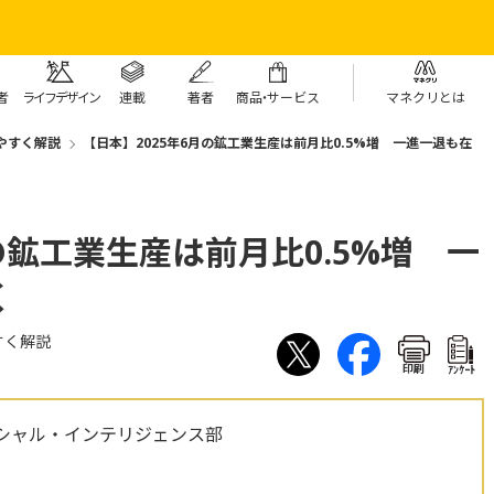
者
ライフデザイン
連載
著者
商
品・
サービス
マネクリとは
やすく解説
【日本】2025年6月の鉱工業生産は前月比0.5%増 一進一退も在
の鉱工業生産は前月比0.5%増 一
く
すく解説
印刷
ｱﾝｹｰﾄ
シャル・インテリジェンス部