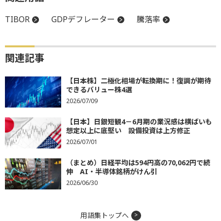
TIBOR
GDPデフレーター
騰落率
関連記事
【日本株】二極化相場が転換期に！復調が期待
できるバリュー株4選
2026/07/09
【日本】日銀短観4－6月期の業況感は横ばいも
想定以上に底堅い 設備投資は上方修正
2026/07/01
（まとめ）日経平均は594円高の70,062円で続
伸 AI・半導体銘柄がけん引
2026/06/30
用語集トップへ