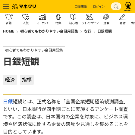
口座開設
ログイン
新着
人気
マーケット
特集
初心者
ライフデザイン
連載
著者
商
HOME
初心者でもわかりやすい金融用語集
な行
日銀短観
初心者でもわかりやすい金融用語集
日銀短観
経済
指標
日銀
短観とは、正式名称を「全国企業短期経済観測調査」
といい、日本銀行が四半期ごとに実施するアンケート調査
です。この調査は、日本国内の企業を対象に、ビジネス環
境や経済状況に関する企業の感覚や見通しを集めることを
目的としています。