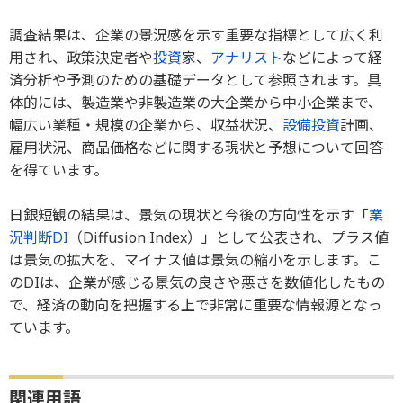
調査結果は、企業の景況感を示す重要な指標として広く利
用され、政策決定者や
投資
家、
アナリスト
などによって経
済分析や予測のための基礎データとして参照されます。具
体的には、製造業や非製造業の大企業から中小企業まで、
幅広い業種・規模の企業から、収益状況、
設備投資
計画、
雇用状況、商品価格などに関する現状と予想について回答
を得ています。
日銀短観の結果は、景気の現状と今後の方向性を示す「
業
況判断DI
（Diffusion Index）」として公表され、プラス値
は景気の拡大を、マイナス値は景気の縮小を示します。こ
のDIは、企業が感じる景気の良さや悪さを数値化したもの
で、経済の動向を把握する上で非常に重要な情報源となっ
ています。
関連用語