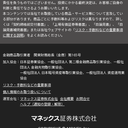
責任を負うものではございません。投資にかかる最終決定は、お客様ご自身の
判断と責任でなさるようお願いいたします。
本コンテンツでは当社でお取扱している商品・サービス等について言及してい
る部分があります。商品ごとに手数料等およびリスクは異なりますので、詳し
くは「契約締結前交付書面」、「上場有価証券等書面」、「目論見書」、「目
論見書補完書面」または当社ウェブサイトの「
リスク・手数料などの重要事項
に関する説明
」をよくお読みください。
金融商品取引業者 関東財務局長（金商）第165号
日本証券業協会、一般社団法人 第二種金融商品取引業協会、一般社
団法人 金融先物取引業協会、
一般社団法人 日本暗号資産等取引業協会、一般社団法人 資産運用業
協会
リスク・手数料などの重要事項
個人情報のお取り扱いについて
マネックス証券株式会社
会社概要
お問合せ
ヘルプ（通知の登録・解除）