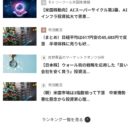
モトリーフール米国株情報
【米国株動向】AIスーパーサイクル第2幕、AI
インフラ投資拡大で恩恵...
市況概況
（まとめ）日経平均は617円安の65,683円で反
落 半導体株に売りも好...
吉野貴晶のマーケットクオンツ分析
【日本株】ウォール街の戦略を応用した「良い
会社を安く買う」投資法...
市況概況
（朝）米国市場は3指数揃って下落 中東情勢
悪化懸念から投資家心理...
ランキング一覧を見る