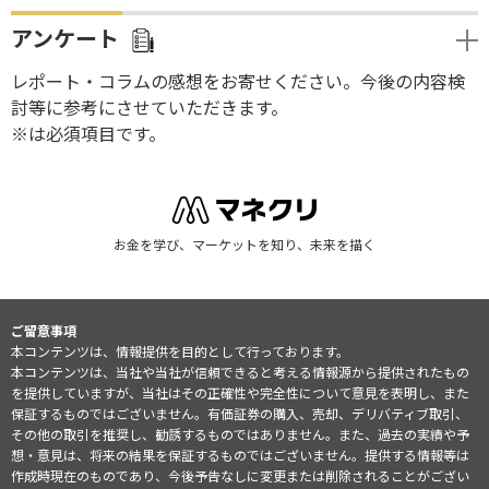
アンケート
レポート・コラムの感想をお寄せください。今後の内容検
討等に参考にさせていただきます。
※は必須項目です。
お金を学び、マーケットを知り、未来を描く
ご留意事項
本コンテンツは、情報提供を目的として行っております。
本コンテンツは、当社や当社が信頼できると考える情報源から提供されたもの
を提供していますが、当社はその正確性や完全性について意見を表明し、また
保証するものではございません。有価証券の購入、売却、デリバティブ取引、
その他の取引を推奨し、勧誘するものではありません。また、過去の実績や予
想・意見は、将来の結果を保証するものではございません。提供する情報等は
作成時現在のものであり、今後予告なしに変更または削除されることがござい