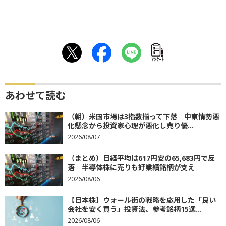
ｱﾝｹｰﾄ
あわせて読む
（朝）米国市場は3指数揃って下落 中東情勢悪
化懸念から投資家心理が悪化し売り優...
2026/08/07
（まとめ）日経平均は617円安の65,683円で反
落 半導体株に売りも好業績銘柄が支え
2026/08/06
【日本株】ウォール街の戦略を応用した「良い
会社を安く買う」投資法、参考銘柄15選...
2026/08/06