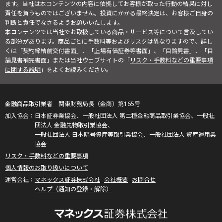
ます。当社は本コンテンツの内容に依拠してお客様が取った行動の結果に対し
責任を負うものではございません。投資にかかる最終決定は、お客様ご自身の
判断と責任でなさるようお願いいたします。
本コンテンツでは当社でお取扱している商品・サービス等について言及してい
る部分があります。商品ごとに手数料等およびリスクは異なりますので、詳し
くは「契約締結前交付書面」、「上場有価証券等書面」、「目論見書」、「目
論見書補完書面」または当社ウェブサイトの「
リスク・手数料などの重要事項
に関する説明
」をよくお読みください。
金融商品取引業者 関東財務局長（金商）第165号
日本証券業協会、一般社団法人 第二種金融商品取引業協会、一般社
団法人 金融先物取引業協会、
一般社団法人 日本暗号資産等取引業協会、一般社団法人 資産運用業
協会
リスク・手数料などの重要事項
個人情報のお取り扱いについて
マネックス証券株式会社
会社概要
お問合せ
ヘルプ（通知の登録・解除）