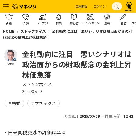
口座開設
ログイン
新着
人気
マーケット
特集
初心者
ライフデザイン
連載
著者
商
HOME
ストックボイス
金利動向に注目 悪いシナリオは政治面からの財
政懸念の金利上昇株価急落
金利動向に注目 悪いシナリオは
政治面からの財政懸念の金利上昇
広木 隆
株価急落
ストックボイス
2025/07/29
株式
マネックス
[収録日]
2025/07/29
[再生時間]
12:42
・日米関税交渉の評価は半々