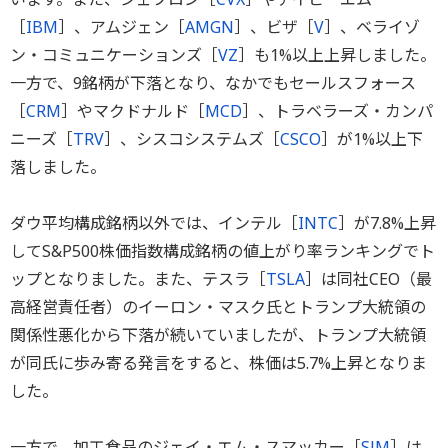
［
IBM
］、アムジェン［
AMGN
］、ビザ［
V
］、ベライゾ
ン・コミュニケーションズ［
VZ
］も1%以上上昇しました。
一方で、9銘柄が下落となり、なかでもセールスフォース
［
CRM
］やマクドナルド［
MCD
］、トラベラーズ・カンパ
ニーズ［
TRV
］、シスコシステムズ［
CSCO
］が1%以上下
落しました。
ダウ平均構成銘柄以外では、インテル［
INTC
］が7.8%上昇
してS&P500株価指数構成銘柄の値上がり率ランキングでト
ップとなりました。また、テスラ［
TSLA
］は同社CEO（最
高経営責任者）のイーロン・マスク氏とトランプ大統領の
関係性悪化から下落が続いていましたが、トランプ大統領
が同氏に歩み寄る発言をすると、株価は5.7%上昇となりま
した。
一方で、加工食品のジェイ・エム・スマッカー［
SJM
］は、