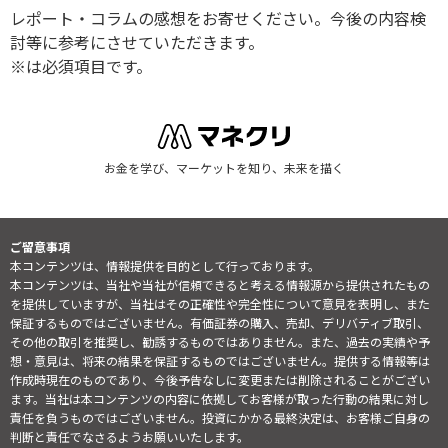
レポート・コラムの感想をお寄せください。今後の内容検
討等に参考にさせていただきます。
※は必須項目です。
お金を学び、マーケットを知り、未来を描く
ご留意事項
本コンテンツは、情報提供を目的として行っております。
本コンテンツは、当社や当社が信頼できると考える情報源から提供されたもの
を提供していますが、当社はその正確性や完全性について意見を表明し、また
保証するものではございません。有価証券の購入、売却、デリバティブ取引、
その他の取引を推奨し、勧誘するものではありません。また、過去の実績や予
想・意見は、将来の結果を保証するものではございません。提供する情報等は
作成時現在のものであり、今後予告なしに変更または削除されることがござい
ます。当社は本コンテンツの内容に依拠してお客様が取った行動の結果に対し
責任を負うものではございません。投資にかかる最終決定は、お客様ご自身の
判断と責任でなさるようお願いいたします。