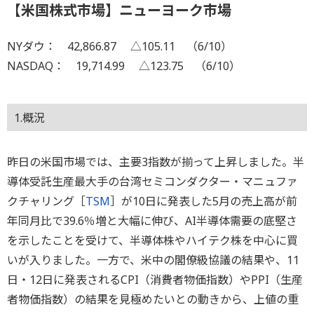
【米国株式市場】ニューヨーク市場
NYダウ： 42,866.87 △105.11 （6/10）
NASDAQ： 19,714.99 △123.75 （6/10）
1.概況
昨日の米国市場では、主要3指数が揃って上昇しました。半
導体受託生産最大手の台湾セミコンダクター・マニュファ
クチャリング［
TSM
］が10日に発表した5月の売上高が前
年同月比で39.6％増と大幅に伸び、AI半導体需要の底堅さ
を示したことを受けて、半導体株やハイテク株を中心に買
いが入りました。一方で、米中の閣僚級協議の結果や、11
日・12日に発表されるCPI（消費者物価指数）やPPI（生産
者物価指数）の結果を見極めたいとの動きから、上値の重