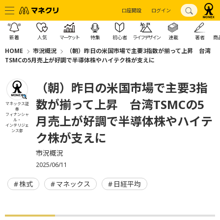
口座開設
ログイン
新着
人気
マーケット
特集
初心者
ライフデザイン
連載
著者
商
HOME
市況概況
（朝）昨日の米国市場で主要3指数が揃って上昇 台湾
TSMCの5月売上が好調で半導体株やハイテク株が支えに
（朝）昨日の米国市場で主要3指
数が揃って上昇 台湾TSMCの5
マネックス証
券
フィナンシャ
月売上が好調で半導体株やハイテ
ル・
インテリジェ
ンス部
ク株が支えに
市況概況
2025/06/11
株式
マネックス
日経平均