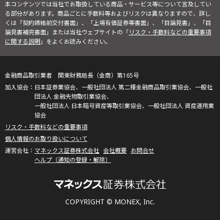
本コンテンツでは当社でお取扱している商品・サービス等について言及してい
る部分があります。商品ごとに手数料等およびリスクは異なりますので、詳し
くは「契約締結前交付書面」、「上場有価証券等書面」、「目論見書」、「目
論見書補完書面」または当社ウェブサイトの「
リスク・手数料などの重要事項
に関する説明
」をよくお読みください。
金融商品取引業者 関東財務局長（金商）第165号
日本証券業協会、一般社団法人 第二種金融商品取引業協会、一般社
団法人 金融先物取引業協会、
一般社団法人 日本暗号資産等取引業協会、一般社団法人 資産運用業
協会
リスク・手数料などの重要事項
個人情報のお取り扱いについて
マネックス証券株式会社
会社概要
お問合せ
ヘルプ（通知の登録・解除）
COPYRIGHT © MONEX, Inc.