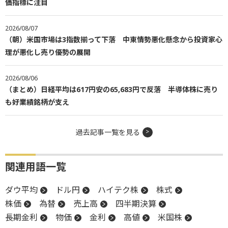
価指標に注目
2026/08/07
（朝）米国市場は3指数揃って下落 中東情勢悪化懸念から投資家心
理が悪化し売り優勢の展開
2026/08/06
（まとめ）日経平均は617円安の65,683円で反落 半導体株に売り
も好業績銘柄が支え
過去記事一覧を見る
関連用語一覧
ダウ平均
ドル円
ハイテク株
株式
株価
為替
売上高
四半期決算
長期金利
物価
金利
高値
米国株