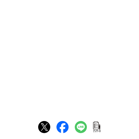
ｱﾝｹｰﾄ