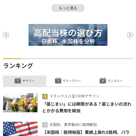
嫌気
EPS
下方修正
業種別株価指数
もっと見る
NASDAQ
反発
上値
S&P500
株価指数
決算
消費者物価指数
CEO
CPI
底
続伸
PPI
安値
ランキング
デイリー
ウイークリー
マンスリー
マネックス人生100年デザイン
「墓じまい」には期限がある？墓じまいの流れ
とかかる費用を解説
米国株、業界動向と銘柄解説
【米国株：銘柄発掘】業績上振れ5銘柄、パラ