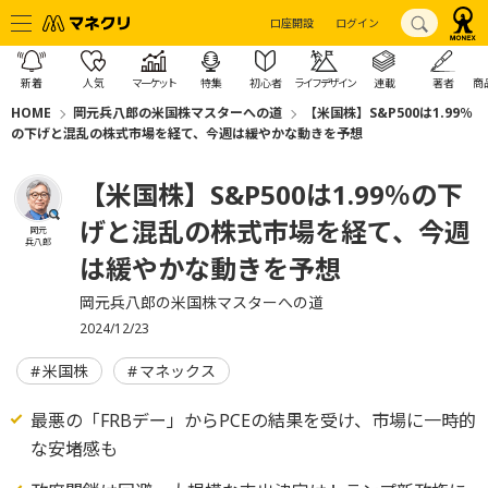
口座開設
ログイン
新着
人気
マーケット
特集
初心者
ライフデザイン
連載
著者
商
HOME
岡元兵八郎の米国株マスターへの道
【米国株】S&P500は1.99％
の下げと混乱の株式市場を経て、今週は緩やかな動きを予想
【米国株】S&P500は1.99％の下
げと混乱の株式市場を経て、今週
岡元
兵八郎
は緩やかな動きを予想
岡元兵八郎の米国株マスターへの道
2024/12/23
米国株
マネックス
最悪の「FRBデー」からPCEの結果を受け、市場に一時的
な安堵感も