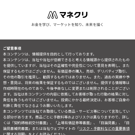
お金を学び、マーケットを知り、未来を描く
ご留意事項
本コンテンツは、情報提供を目的として行っております。
本コンテンツは、当社や当社が信頼できると考える情報源から提供されたもの
を提供していますが、当社はその正確性や完全性について意見を表明し、また
保証するものではございません。有価証券の購入、売却、デリバティブ取引、
その他の取引を推奨し、勧誘するものではありません。また、過去の実績や予
想・意見は、将来の結果を保証するものではございません。提供する情報等は
作成時現在のものであり、今後予告なしに変更または削除されることがござい
ます。当社は本コンテンツの内容に依拠してお客様が取った行動の結果に対し
責任を負うものではございません。投資にかかる最終決定は、お客様ご自身の
判断と責任でなさるようお願いいたします。
本コンテンツでは当社でお取扱している商品・サービス等について言及してい
る部分があります。商品ごとに手数料等およびリスクは異なりますので、詳し
くは「契約締結前交付書面」、「上場有価証券等書面」、「目論見書」、「目
論見書補完書面」または当社ウェブサイトの「
リスク・手数料などの重要事項
に関する説明
」をよくお読みください。