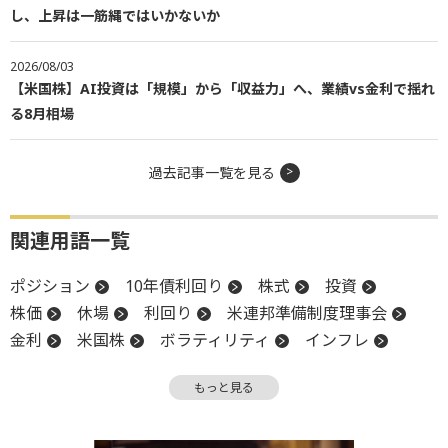
し、上昇は一筋縄ではいかないか
2026/08/03
【米国株】AI投資は「規模」から「収益力」へ、業績vs金利で揺れ
る8月相場
過去記事一覧を見る
関連用語一覧
ポジション
10年債利回り
株式
投資
株価
休場
利回り
米連邦準備制度理事会
金利
米国株
ボラティリティ
インフレ
FOMC
オプション
投資家心理
もっと見る
米連邦公開市場委員会
安全資産
S&P500
FRB
株価指数
堅調
個人消費
個人消費支出
債券
タカ派
ナスダック100