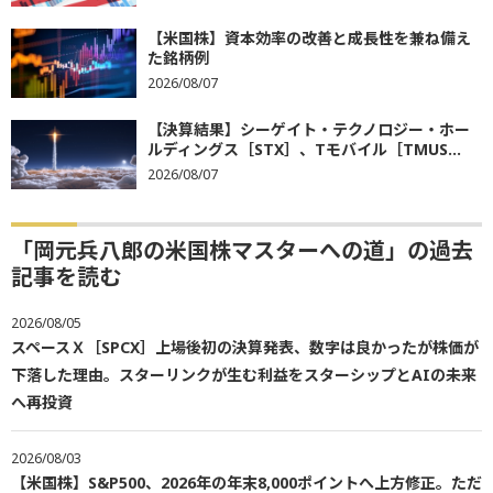
【米国株】資本効率の改善と成長性を兼ね備え
た銘柄例
2026/08/07
【決算結果】シーゲイト・テクノロジー・ホー
ルディングス［STX］、Tモバイル［TMUS...
2026/08/07
「岡元兵八郎の米国株マスターへの道」の過去
記事を読む
2026/08/05
スペースＸ［SPCX］上場後初の決算発表、数字は良かったが株価が
下落した理由。スターリンクが生む利益をスターシップとAIの未来
へ再投資
2026/08/03
【米国株】S&P500、2026年の年末8,000ポイントへ上方修正。ただ