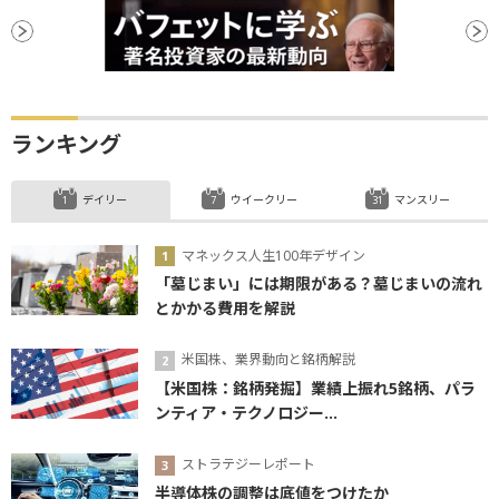
VIX指数
利下げ
ランキング
デイリー
ウイークリー
マンスリー
マネックス人生100年デザイン
「墓じまい」には期限がある？墓じまいの流れ
とかかる費用を解説
米国株、業界動向と銘柄解説
【米国株：銘柄発掘】業績上振れ5銘柄、パラ
ンティア・テクノロジー...
ストラテジーレポート
半導体株の調整は底値をつけたか