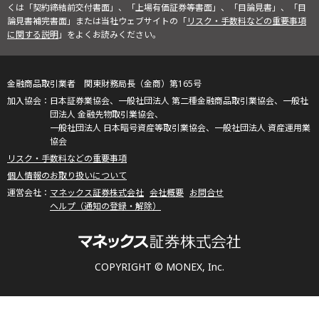
くは「契約締結前交付書面」、「上場有価証券等書面」、「目論見書」、「目
論見書補完書面」または当社ウェブサイトの「
リスク・手数料などの重要事項
に関する説明
」をよくお読みください。
金融商品取引業者 関東財務局長（金商）第165号
日本証券業協会、一般社団法人 第二種金融商品取引業協会、一般社
団法人 金融先物取引業協会、
一般社団法人 日本暗号資産等取引業協会、一般社団法人 資産運用業
協会
リスク・手数料などの重要事項
個人情報のお取り扱いについて
マネックス証券株式会社
会社概要
お問合せ
ヘルプ（通知の登録・解除）
COPYRIGHT © MONEX, Inc.