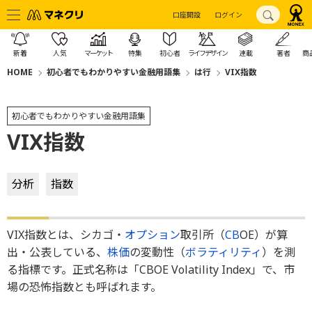
口座開設
ログイン
新着
人気
マーケット
特集
初心者
ライフデザイン
連載
著者
商
HOME
初心者でもわかりやすい金融用語集
は行
VIX指数
初心者でもわかりやすい金融用語集
VIX指数
分析
指数
VIX指数とは、シカゴ・
オプション
取引所（
CB
OE）が算
出・公表している、
株価
の変動性（
ボラティリティ
）を測
る指標です。正式名称は「CBOE Volatility Index」で、市
場の恐怖指数とも呼ばれます。