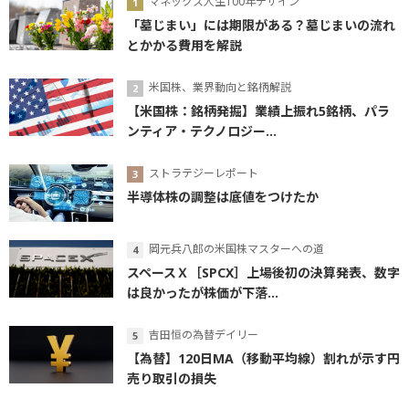
マネックス人生100年デザイン
「墓じまい」には期限がある？墓じまいの流れ
とかかる費用を解説
米国株、業界動向と銘柄解説
【米国株：銘柄発掘】業績上振れ5銘柄、パラ
ンティア・テクノロジー...
ストラテジーレポート
半導体株の調整は底値をつけたか
岡元兵八郎の米国株マスターへの道
スペースＸ［SPCX］上場後初の決算発表、数字
は良かったが株価が下落...
吉田恒の為替デイリー
【為替】120日MA（移動平均線）割れが示す円
売り取引の損失