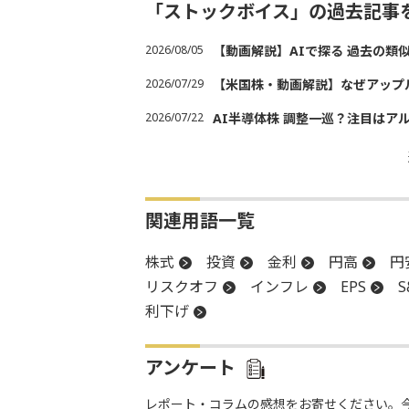
「ストックボイス」の過去記事
2026/08/05
【動画解説】AIで探る 過去の類
2026/07/29
【米国株・動画解説】なぜアップ
2026/07/22
AI半導体株 調整一巡？注目はア
関連用語一覧
株式
投資
金利
円高
円
リスクオフ
インフレ
EPS
S
利下げ
アンケート
レポート・コラムの感想をお寄せください。