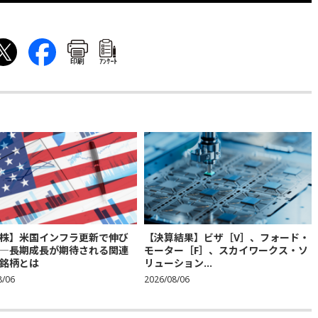
印刷
ｱﾝｹｰﾄ
株】米国インフラ更新で伸び
【決算結果】ビザ［V］、フォード・
―長期成長が期待される関連
モーター［F］、スカイワークス・ソ
銘柄とは
リューション...
8/06
2026/08/06