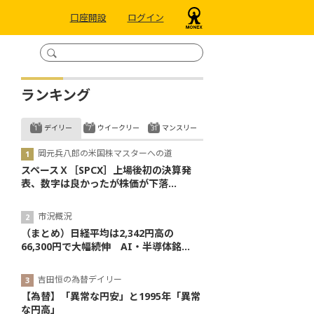
口座開設
ログイン
ランキング
デイリー
ウイークリー
マンスリー
岡元兵八郎の米国株マスターへの道
スペースＸ［SPCX］上場後初の決算発
表、数字は良かったが株価が下落...
市況概況
（まとめ）日経平均は2,342円高の
66,300円で大幅続伸 AI・半導体銘...
吉田恒の為替デイリー
【為替】「異常な円安」と1995年「異常
な円高」