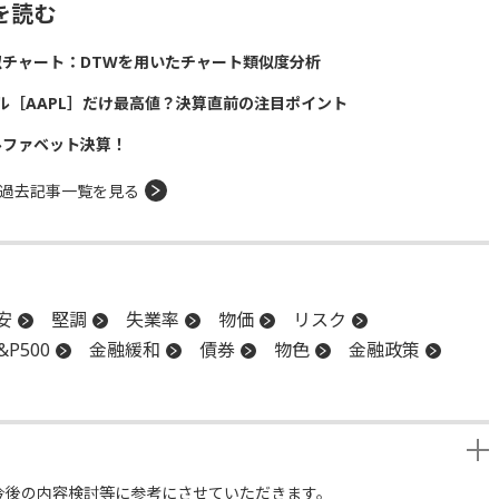
を読む
似チャート：DTWを用いたチャート類似度分析
ル［AAPL］だけ最高値？決算直前の注目ポイント
ルファベット決算！
過去記事一覧を見る
安
堅調
失業率
物価
リスク
&P500
金融緩和
債券
物色
金融政策
今後の内容検討等に参考にさせていただきます。