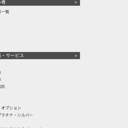
心者
者一覧
品・サービス
株
株
信託
・オプション
プラチナ・シルバー