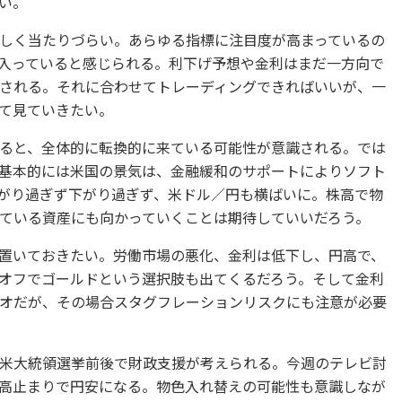
い。
しく当たりづらい。あらゆる指標に注目度が高まっているの
入っていると感じられる。利下げ予想や金利はまだ一方向で
される。それに合わせてトレーディングできればいいが、一
て見ていきたい。
ると、全体的に転換的に来ている可能性が意識される。では
基本的には米国の景気は、金融緩和のサポートによりソフト
がり過ぎず下がり過ぎず、米ドル／円も横ばいに。株高で物
ている資産にも向かっていくことは期待していいだろう。
置いておきたい。労働市場の悪化、金利は低下し、円高で、
オフでゴールドという選択肢も出てくるだろう。そして金利
オだが、その場合スタグフレーションリスクにも注意が必要
米大統領選挙前後で財政支援が考えられる。今週のテレビ討
高止まりで円安になる。物色入れ替えの可能性も意識しなが