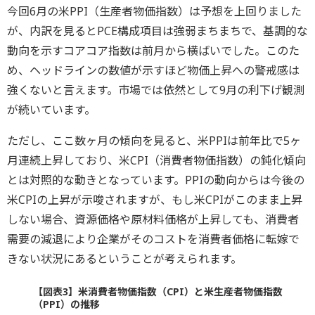
今回6月の米PPI（生産者物価指数）は予想を上回りました
が、内訳を見るとPCE構成項目は強弱まちまちで、基調的な
動向を示すコアコア指数は前月から横ばいでした。このた
め、ヘッドラインの数値が示すほど物価上昇への警戒感は
強くないと言えます。市場では依然として9月の利下げ観測
が続いています。
ただし、ここ数ヶ月の傾向を見ると、米PPIは前年比で5ヶ
月連続上昇しており、米CPI（消費者物価指数）の鈍化傾向
とは対照的な動きとなっています。PPIの動向からは今後の
米CPIの上昇が示唆されますが、もし米CPIがこのまま上昇
しない場合、資源価格や原材料価格が上昇しても、消費者
需要の減退により企業がそのコストを消費者価格に転嫁で
きない状況にあるということが考えられます。
【図表3】米消費者物価指数（CPI）と米生産者物価指数
（PPI）の推移