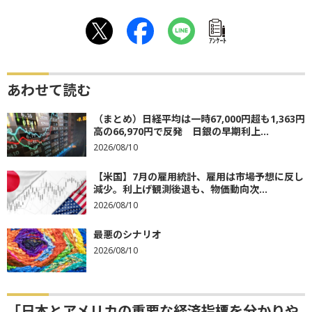
ｱﾝｹｰﾄ
あわせて読む
（まとめ）日経平均は一時67,000円超も1,363円
高の66,970円で反発 日銀の早期利上...
2026/08/10
【米国】7月の雇用統計、雇用は市場予想に反し
減少。利上げ観測後退も、物価動向次...
2026/08/10
最悪のシナリオ
2026/08/10
「日本とアメリカの重要な経済指標を分かりや