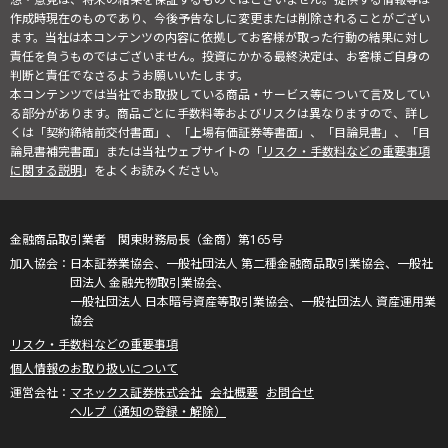
作成時現在のものであり、今後予告なしに変更または削除されることがござい
ます。当社は本コンテンツの内容に依拠してお客様が取った行動の結果に対し
責任を負うものではございません。投資にかかる最終決定は、お客様ご自身の
判断と責任でなさるようお願いいたします。
本コンテンツでは当社でお取扱している商品・サービス等について言及してい
る部分があります。商品ごとに手数料等およびリスクは異なりますので、詳し
くは「契約締結前交付書面」、「上場有価証券等書面」、「目論見書」、「目
論見書補完書面」または当社ウェブサイトの「
リスク・手数料などの重要事項
に関する説明
」をよくお読みください。
金融商品取引業者 関東財務局長（金商）第165号
日本証券業協会、一般社団法人 第二種金融商品取引業協会、一般社
団法人 金融先物取引業協会、
一般社団法人 日本暗号資産等取引業協会、一般社団法人 資産運用業
協会
リスク・手数料などの重要事項
個人情報のお取り扱いについて
マネックス証券株式会社
会社概要
お問合せ
ヘルプ（通知の登録・解除）