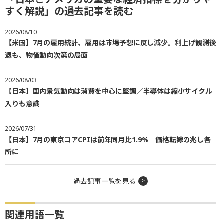
すく解説」の過去記事を読む
2026/08/10
【米国】7月の雇用統計、雇用は市場予想に反し減少。利上げ観測後
退も、物価動向次第の局面
2026/08/03
【日本】国内景気動向は消費を中心に堅調／半導体は縮小サイクル
入りも意識
2026/07/31
【日本】7月の東京コアCPIは前年同月比1.9% 価格転嫁の兆し各
所に
過去記事一覧を見る
関連用語一覧