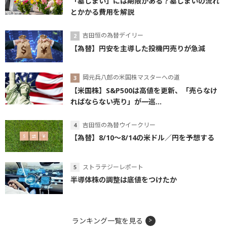
「墓じまい」には期限がある？墓じまいの流れ
とかかる費用を解説
吉田恒の為替デイリー
【為替】円安を主導した投機円売りが急減
岡元兵八郎の米国株マスターへの道
【米国株】S&P500は高値を更新、「売らなけ
ればならない売り」が一巡...
吉田恒の為替ウイークリー
【為替】8/10～8/14の米ドル／円を予想する
ストラテジーレポート
半導体株の調整は底値をつけたか
ランキング一覧を見る