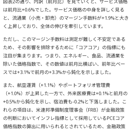
図表2の通り、内訳（前月比）を見ていくと、サービス価格
は前月比+0.6%でした。サービス価格の中身を詳しく見る
と、流通業（小売・卸売）のマージン手数料が+1.9%と大き
く上昇しており、全体の伸びを牽引しています。
ただし、このマージン手数料は測定が難しく不安定である
ため、その影響を排除するために「コアコア」の指標にも
注目が集まります。つまり、エネルギー、食品、流通業を
除いた価格指数で、その数値は前月比横ばい、前年比ベー
スでは+3.1%で前月の+3.3%から鈍化を示しました。
また、航空運賃（+1.1%）やポートフォリオ管理費
（+1.0%）が上昇した一方で、外来医療費は+0.1%と前月の
+0.5%から鈍化を示し、宿泊費も-0.2%と下落しました。こ
れらの項目は、米連邦準備制度理事会（FRB）が金融政策
の判断においてインフレ指標として採用しているPCEコア
価格指数の算出に用いられるとされているため、金融政策