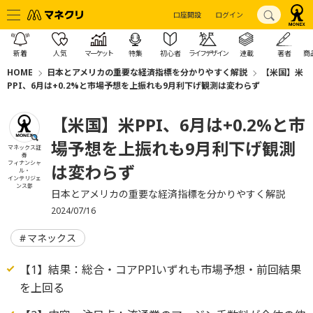
口座開設
ログイン
新着
人気
マーケット
特集
初心者
ライフデザイン
連載
著者
商
HOME
日本とアメリカの重要な経済指標を分かりやすく解説
【米国】米
PPI、6月は+0.2%と市場予想を上振れも9月利下げ観測は変わらず
【米国】米PPI、6月は+0.2%と市
場予想を上振れも9月利下げ観測
マネックス証
券
フィナンシャ
は変わらず
ル・
インテリジェ
ンス部
日本とアメリカの重要な経済指標を分かりやすく解説
2024/07/16
マネックス
【1】結果：総合・コアPPIいずれも市場予想・前回結果
を上回る