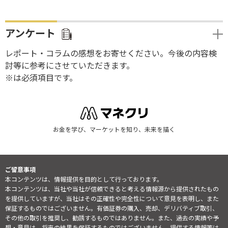
アンケート
レポート・コラムの感想をお寄せください。今後の内容検
討等に参考にさせていただきます。
※は必須項目です。
お金を学び、マーケットを知り、未来を描く
ご留意事項
本コンテンツは、情報提供を目的として行っております。
本コンテンツは、当社や当社が信頼できると考える情報源から提供されたもの
を提供していますが、当社はその正確性や完全性について意見を表明し、また
保証するものではございません。有価証券の購入、売却、デリバティブ取引、
その他の取引を推奨し、勧誘するものではありません。また、過去の実績や予
想・意見は、将来の結果を保証するものではございません。提供する情報等は