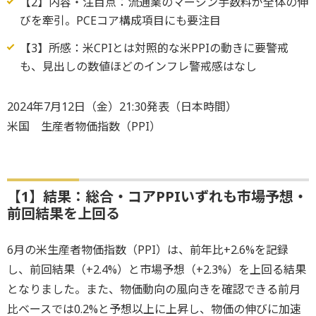
【2】内容・注目点：流通業のマージン手数料が全体の伸
びを牽引。PCEコア構成項目にも要注目
【3】所感：米CPIとは対照的な米PPIの動きに要警戒
も、見出しの数値ほどのインフレ警戒感はなし
2024年7月12日（金）21:30発表（日本時間）
米国 生産者物価指数（PPI）
【1】結果：総合・コアPPIいずれも市場予想・
前回結果を上回る
6月の米生産者物価指数（PPI）は、前年比+2.6%を記録
し、前回結果（+2.4%）と市場予想（+2.3%）を上回る結果
となりました。また、物価動向の風向きを確認できる前月
比ベースでは0.2%と予想以上に上昇し、物価の伸びに加速