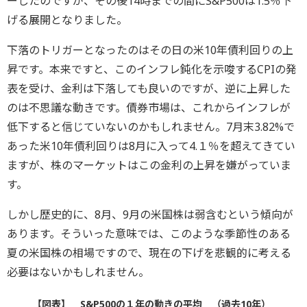
ーしたのですが、その後14時までの間にS&P500は1.5％下
げる展開となりました。
下落のトリガーとなったのはその日の米10年債利回りの上
昇です。本来ですと、このインフレ鈍化を示唆するCPIの発
表を受け、金利は下落しても良いのですが、逆に上昇した
のは不思議な動きです。債券市場は、これからインフレが
低下すると信じていないのかもしれません。7月末3.82%で
あった米10年債利回りは8月に入って4.１％を超えてきてい
ますが、株のマーケットはこの金利の上昇を嫌がっていま
す。
しかし歴史的に、8月、9月の米国株は弱含むという傾向が
あります。そういった意味では、このような季節性のある
夏の米国株の相場ですので、現在の下げを悲観的に考える
必要はないかもしれません。
【図表】 S&P500の１年の動きの平均 （過去10年）