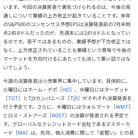
います。今回の決算発表で勇気づけられるのは、今後の見
通しについて業績の上方修正が起きていることです。来年
のS&P500のコンセンサス予想EPSは決算発表前の7月末時
点240.8ドルだったのが、先週末には241.6ドルとなってい
るのです。若干ではあるものの、業績予想が下方修正では
なく、上方修正されていることも業績という意味で今後の
マーケットを方向付けるにあたっても決して悪い話ではな
いでしょう。
今週の決算発表は小売業界に集中しています。具体的に、
火曜日にはホーム・デポ［
HD
］、水曜日にはターゲット
［
TGT
］とTJXカンパニーズ［
TJX
］がそれぞれ決算発表を
行う予定です。さらに、木曜日にはウォルマート［
WMT
］
とロス・ストアーズ［
ROST
］の決算が発表される予定で
す。グローバルなクレジットカード会社であるマスターカ
ード［
MA
］は、先月、個人消費に関して「底堅い」との見