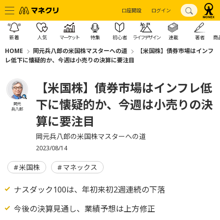
口座開設
ログイン
新着
人気
マーケット
特集
初心者
ライフデザイン
連載
著者
商
HOME
岡元兵八郎の米国株マスターへの道
【米国株】債券市場はインフ
レ低下に懐疑的か、今週は小売りの決算に要注目
【米国株】債券市場はインフレ低
下に懐疑的か、今週は小売りの決
岡元
兵八郎
算に要注目
岡元兵八郎の米国株マスターへの道
2023/08/14
米国株
マネックス
ナスダック100は、年初来初2週連続の下落
今後の決算見通し、業績予想は上方修正