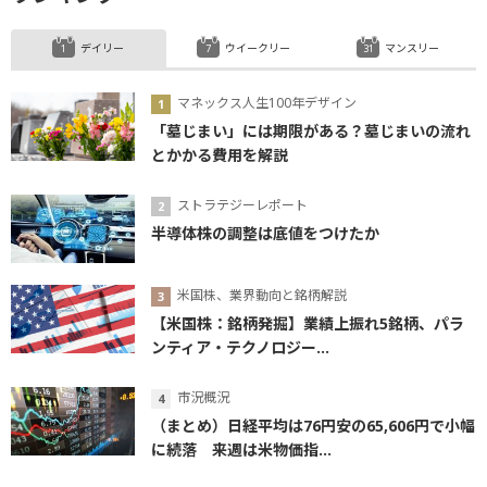
デイリー
ウイークリー
マンスリー
マネックス人生100年デザイン
「墓じまい」には期限がある？墓じまいの流れ
とかかる費用を解説
ストラテジーレポート
半導体株の調整は底値をつけたか
米国株、業界動向と銘柄解説
【米国株：銘柄発掘】業績上振れ5銘柄、パラ
ンティア・テクノロジー...
市況概況
（まとめ）日経平均は76円安の65,606円で小幅
に続落 来週は米物価指...