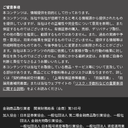
ご留意事項
本コンテンツは、情報提供を目的として行っております。
本コンテンツは、当社や当社が信頼できると考える情報源から提供されたもの
を提供していますが、当社はその正確性や完全性について意見を表明し、また
保証するものではございません。有価証券の購入、売却、デリバティブ取引、
その他の取引を推奨し、勧誘するものではありません。また、過去の実績や予
想・意見は、将来の結果を保証するものではございません。提供する情報等は
作成時現在のものであり、今後予告なしに変更または削除されることがござい
ます。当社は本コンテンツの内容に依拠してお客様が取った行動の結果に対し
責任を負うものではございません。投資にかかる最終決定は、お客様ご自身の
判断と責任でなさるようお願いいたします。
本コンテンツでは当社でお取扱している商品・サービス等について言及してい
る部分があります。商品ごとに手数料等およびリスクは異なりますので、詳し
くは「契約締結前交付書面」、「上場有価証券等書面」、「目論見書」、「目
論見書補完書面」または当社ウェブサイトの「
リスク・手数料などの重要事項
に関する説明
」をよくお読みください。
金融商品取引業者 関東財務局長（金商）第165号
日本証券業協会、一般社団法人 第二種金融商品取引業協会、一般社
団法人 金融先物取引業協会、
一般社団法人 日本暗号資産等取引業協会、一般社団法人 資産運用業