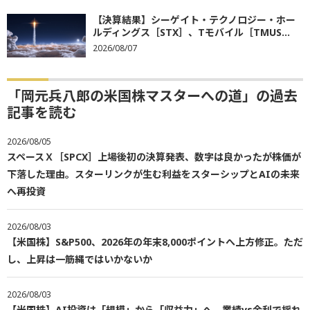
【決算結果】シーゲイト・テクノロジー・ホー
ルディングス［STX］、Tモバイル［TMUS...
2026/08/07
「岡元兵八郎の米国株マスターへの道」の過去
記事を読む
2026/08/05
スペースＸ［SPCX］上場後初の決算発表、数字は良かったが株価が
下落した理由。スターリンクが生む利益をスターシップとAIの未来
へ再投資
2026/08/03
【米国株】S&P500、2026年の年末8,000ポイントへ上方修正。ただ
し、上昇は一筋縄ではいかないか
2026/08/03
【米国株】AI投資は「規模」から「収益力」へ、業績vs金利で揺れ