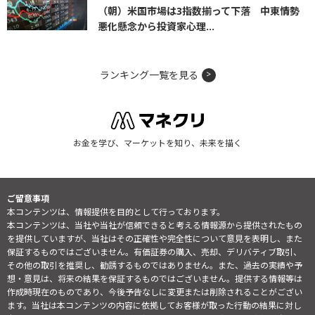
（朝）米国市場は3指数揃って下落 中東情勢
悪化懸念から投資家心理...
ランキング一覧を見る
お金を学び、マーケットを知り、未来を描く
ご留意事項
本コンテンツは、情報提供を目的として行っております。
本コンテンツは、当社や当社が信頼できると考える情報源から提供されたもの
を提供していますが、当社はその正確性や完全性について意見を表明し、また
保証するものではございません。有価証券の購入、売却、デリバティブ取引、
その他の取引を推奨し、勧誘するものではありません。また、過去の実績や予
想・意見は、将来の結果を保証するものではございません。提供する情報等は
作成時現在のものであり、今後予告なしに変更または削除されることがござい
ます。当社は本コンテンツの内容に依拠してお客様が取った行動の結果に対し