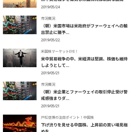
2019/05/24
市況概況
（朝）米国市場は米政府がファーウェイへの輸
出禁止に猶予...
2019/05/22
米国株マーケットEYE！
米中貿易戦争の中、米経済は堅調、株価も維持
しようとして...
2019/05/21
市況概況
（朝）米企業とファーウェイの取引停止受け警
戒感強まりダ...
2019/05/21
戸松信博の注目ポイント！中国株
下げ渋りを見せる中国株、上昇前の買い場見極
めを