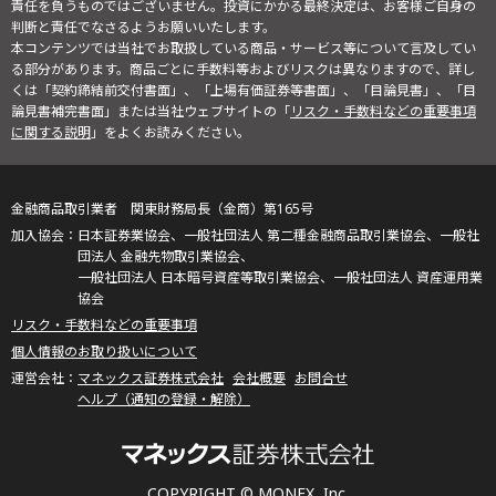
責任を負うものではございません。投資にかかる最終決定は、お客様ご自身の
判断と責任でなさるようお願いいたします。
本コンテンツでは当社でお取扱している商品・サービス等について言及してい
る部分があります。商品ごとに手数料等およびリスクは異なりますので、詳し
くは「契約締結前交付書面」、「上場有価証券等書面」、「目論見書」、「目
論見書補完書面」または当社ウェブサイトの「
リスク・手数料などの重要事項
に関する説明
」をよくお読みください。
金融商品取引業者 関東財務局長（金商）第165号
日本証券業協会、一般社団法人 第二種金融商品取引業協会、一般社
団法人 金融先物取引業協会、
一般社団法人 日本暗号資産等取引業協会、一般社団法人 資産運用業
協会
リスク・手数料などの重要事項
個人情報のお取り扱いについて
マネックス証券株式会社
会社概要
お問合せ
ヘルプ（通知の登録・解除）
COPYRIGHT © MONEX, Inc.