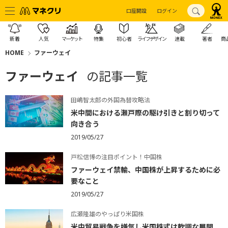
口座開設
ログイン
新着
人気
マーケット
特集
初心者
ライフデザイン
連載
著者
商
HOME
ファーウェイ
ファーウェイ
の記事一覧
田嶋智太郎の外国為替攻略法
米中間における瀬戸際の駆け引きと割り切って
向き合う
2019/05/27
戸松信博の注目ポイント！中国株
ファーウェイ禁輸、中国株が上昇するために必
要なこと
2019/05/27
広瀬隆雄のやっぱり米国株
米中貿易戦争を嫌気し米国株式は軟調な展開