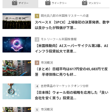
デイリー
ウイークリー
マンスリー
岡元兵八郎の米国株マスターへの道
スペースＸ［SPCX］上場後初の決算発表、数字
は良かったが株価が下落...
モトリーフール米国株情報
【米国株動向】AIスーパーサイクル第2幕、AI
インフラ投資拡大で恩恵...
市況概況
（まとめ）日経平均は617円安の65,683円で反
落 半導体株に売りも好...
吉野貴晶のマーケットクオンツ分析
【日本株】ウォール街の戦略を応用した「良い
会社を安く買う」投資法...
市況概況