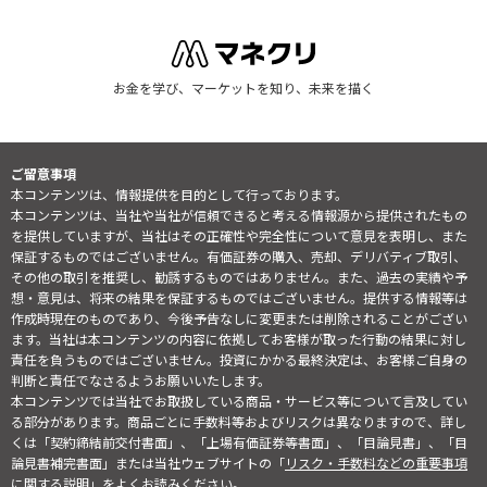
お金を学び、マーケットを知り、未来を描く
ご留意事項
本コンテンツは、情報提供を目的として行っております。
本コンテンツは、当社や当社が信頼できると考える情報源から提供されたもの
を提供していますが、当社はその正確性や完全性について意見を表明し、また
保証するものではございません。有価証券の購入、売却、デリバティブ取引、
その他の取引を推奨し、勧誘するものではありません。また、過去の実績や予
想・意見は、将来の結果を保証するものではございません。提供する情報等は
作成時現在のものであり、今後予告なしに変更または削除されることがござい
ます。当社は本コンテンツの内容に依拠してお客様が取った行動の結果に対し
責任を負うものではございません。投資にかかる最終決定は、お客様ご自身の
判断と責任でなさるようお願いいたします。
本コンテンツでは当社でお取扱している商品・サービス等について言及してい
る部分があります。商品ごとに手数料等およびリスクは異なりますので、詳し
くは「契約締結前交付書面」、「上場有価証券等書面」、「目論見書」、「目
論見書補完書面」または当社ウェブサイトの「
リスク・手数料などの重要事項
に関する説明
」をよくお読みください。