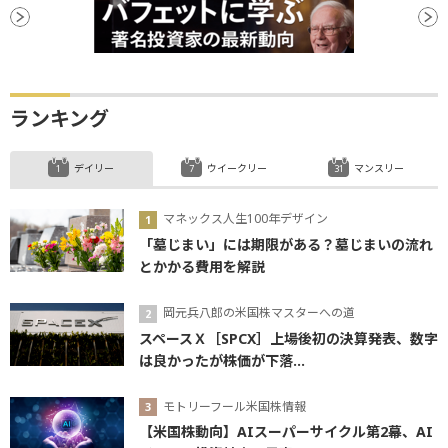
ランキング
デイリー
ウイークリー
マンスリー
マネックス人生100年デザイン
「墓じまい」には期限がある？墓じまいの流れ
とかかる費用を解説
岡元兵八郎の米国株マスターへの道
スペースＸ［SPCX］上場後初の決算発表、数字
は良かったが株価が下落...
モトリーフール米国株情報
【米国株動向】AIスーパーサイクル第2幕、AI