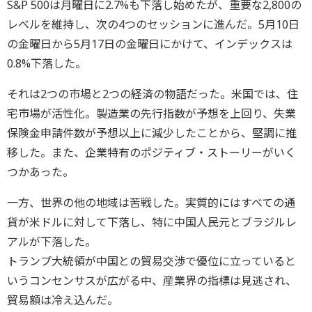
S&P 500は月曜日に2.7%も下落し始めたが、重要な2,800の
レベルを維持し、次の4つのセッションに進んだ。5月10日
の金曜日から5月17日の金曜日にかけて、インデックスは
0.8%下落した。
それは2つの市場と2つの経済の物語だった。米国では、住
宅市場が活性化。製造業の先行指数が予想を上回り、失業
保険金申請件数が予想以上に減少したことから、堅調に推
移した。また、企業特有のポジティブ・ストーリーがいく
つかあった。
一方、世界の他の地域は苦戦した。実質的にはすべての通
貨が米ドルに対して下落し、特に中国人民元とブラジルレ
アルが下落した。
トランプ大統領が中国との貿易交渉で優位に立っていると
いうコンセンサスが広がる中、産業界の指標は見逃され、
貿易額は冷え込んだ。