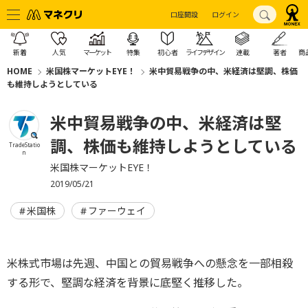
口座開設
ログイン
新着
人気
マーケット
特集
初心者
ライフデザイン
連載
著者
商
HOME
米国株マーケットEYE！
米中貿易戦争の中、米経済は堅調、株価
も維持しようとしている
米中貿易戦争の中、米経済は堅
調、株価も維持しようとしている
TradeStatio
n
米国株マーケットEYE！
2019/05/21
米国株
ファーウェイ
米株式市場は先週、中国との貿易戦争への懸念を一部相殺
する形で、堅調な経済を背景に底堅く推移した。