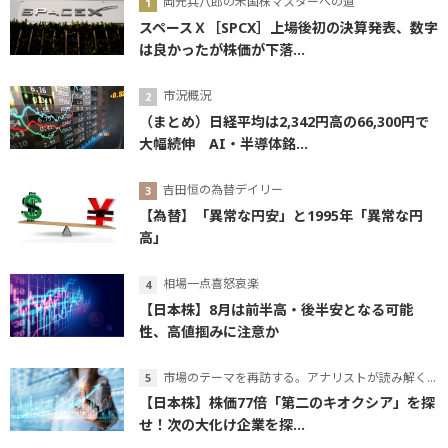
岡元兵八郎の米国株マスターへの道
スペースＸ［SPCX］上場後初の決算発表、数字
は良かったが株価が下落...
市況概況
（まとめ）日経平均は2,342円高の66,300円で
大幅続伸 AI・半導体銘...
吉田恒の為替デイリー
【為替】「異常な円安」と1995年「異常な円
高」
相場一点喜怒哀楽
【日本株】8月は前半高・後半安となる可能
性、高値掴みに注意か
市場のテーマを再訪する。アナリストが読み解くテーマの本質
【日本株】株価77倍「第二のキオクシア」を探
せ！次の大化け企業を探...