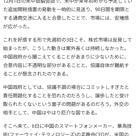
12月1日の米中首脳会談で、米中が来年初めから予定してい
た追加関税措置の発動を一時的に見送り、90日間を期限と
する通商交渉に入ると合意したことで、市場には、安堵感
が広がった。
これを好感する形で先週初の3日こそ、株式市場は反発して
始まったが、こうした動きは案外長くは持続しなかった。
中国政府から聞こえてくることがあまりに少ないために、
合意内容に不透明な部分があることと、協議自体が難航す
ることが懸念されたのである。
中国政府としては、協議不調の場合にコミットしすぎたと
責任問題化することを恐れたのだろうし、譲歩したと受け
取られたくないという面子の問題があるのだろう。外交の
相手として、中国はやはり厄介な国である。
そこへ来て、6日に中国のスマートフォンメーカー、華為技
術(ファーウェイ･テクノロジーズ)の孟晩舟CFOが、米国の