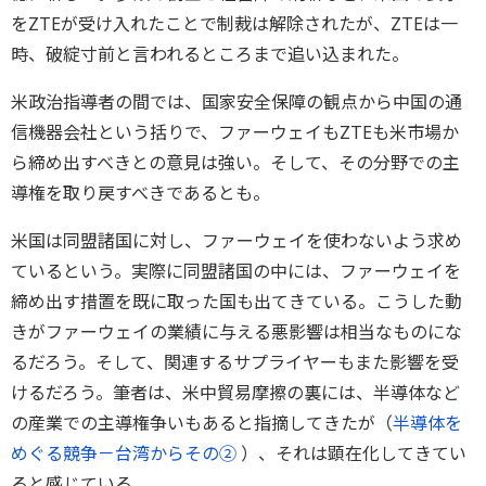
をZTEが受け入れたことで制裁は解除されたが、ZTEは一
時、破綻寸前と言われるところまで追い込まれた。
米政治指導者の間では、国家安全保障の観点から中国の通
信機器会社という括りで、ファーウェイもZTEも米市場か
ら締め出すべきとの意見は強い。そして、その分野での主
導権を取り戻すべきであるとも。
米国は同盟諸国に対し、ファーウェイを使わないよう求め
ているという。実際に同盟諸国の中には、ファーウェイを
締め出す措置を既に取った国も出てきている。こうした動
きがファーウェイの業績に与える悪影響は相当なものにな
るだろう。そして、関連するサプライヤーもまた影響を受
けるだろう。筆者は、米中貿易摩擦の裏には、半導体など
の産業での主導権争いもあると指摘してきたが（
半導体を
めぐる競争－台湾からその②
）、それは顕在化してきてい
ると感じている。