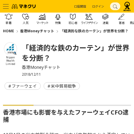
口座開設
ログイン
新着
人気
マーケット
特集
初心者
ライフデザイン
連載
著者
商
HOME
香港Moneyチャット
「経済的な鉄のカーテン」が世界を分断？
「経済的な鉄のカーテン」が世界
を分断？
Nippon
Wealth
Limited
香港Moneyチャット
2018/12/11
ファーウェイ
米中貿易戦争
香港市場にも影響を与えたファーウェイCFO逮
捕