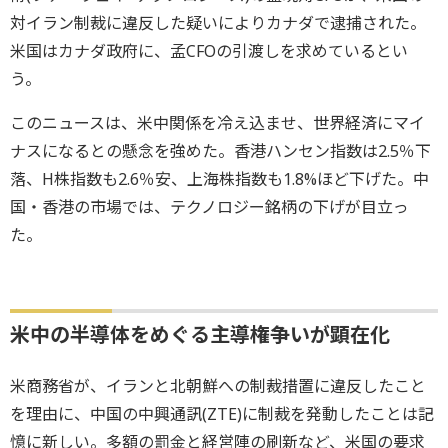
対イラン制裁に違反した疑いによりカナダで逮捕された。
米国はカナダ政府に、孟CFOの引渡しを求めているとい
う。
このニュースは、米中関係を冷え込ませ、世界経済にマイ
ナスになるとの懸念を強めた。香港ハンセン指数は2.5％下
落、H株指数も2.6％安、上海株指数も1.8%ほど下げた。中
国・香港の市場では、テクノロジー銘柄の下げが目立っ
た。
米中の半導体をめぐる主導権争いが顕在化
米商務省が、イランと北朝鮮への制裁措置に違反したこと
を理由に、中国の中興通訊(ZTE)に制裁を発動したことは記
憶に新しい。多額の罰金と経営陣の刷新など、米国の要求