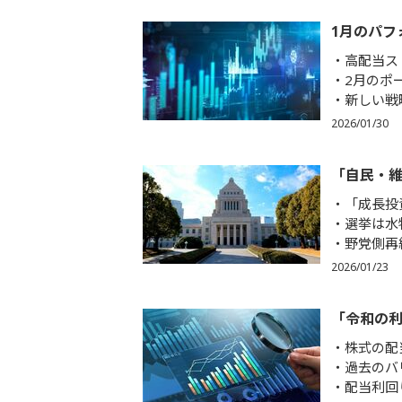
1月のパフ
高配当ス
2月のポ
新しい戦
2026/01/30
「自民・維
「成長投
選挙は水
野党側再
2026/01/23
「令和の
株式の配
過去のバ
配当利回