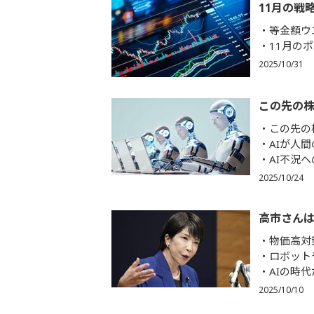
11月の戦
等金額ウ
11月の
2025/10/31
この先の
この先の
AIが人
AI不況
2025/10/24
高市さんは
物価高対
ロボット
AIの時
2025/10/10