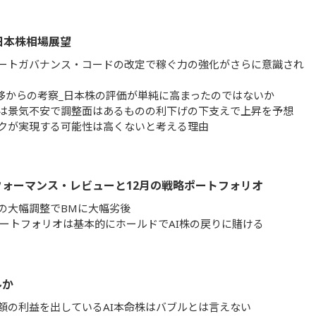
 日本株相場展望
ートガバナンス・コードの改定で稼ぐ力の強化がさらに意識され
推移からの考察_日本株の評価が単純に高まったのではないか
は景気不安で調整面はあるものの利下げの下支えで上昇を予想
クが実現する可能性は高くないと考える理由
フォーマンス・レビューと12月の戦略ポートフォリオ
株の大幅調整でBMに大幅劣後
ポートフォリオは基本的にホールドでAI株の戻りに賭ける
ルか
額の利益を出しているAI本命株はバブルとは言えない