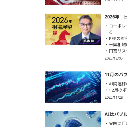
2026年
コーポレ
る
PERの
米国相場
円高リス
2025/12/05
11月のパ
AI関連
12月の
2025/11/28
AIはバブ
実際に巨