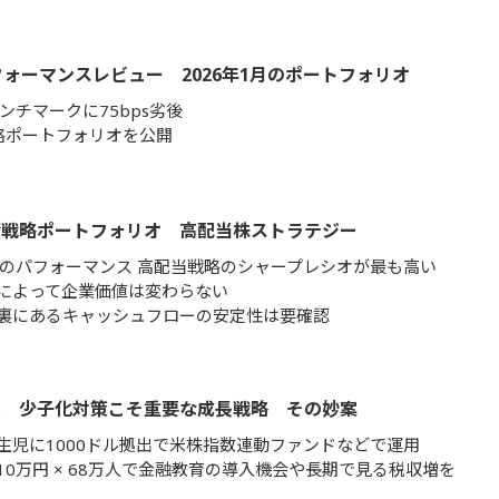
フォーマンスレビュー 2026年1月のポートフォリオ
ンチマークに75bps劣後
略ポートフォリオを公開
資戦略ポートフォリオ 高配当株ストラテジー
年のパフォーマンス 高配当戦略のシャープレシオが最も高い
によって企業価値は変わらない
裏にあるキャッシュフローの安定性は要確認
べ 少子化対策こそ重要な成長戦略 その妙案
生児に1000ドル拠出で米株指数連動ファンドなどで運用
10万円 × 68万人で金融教育の導入機会や長期で見る税収増を