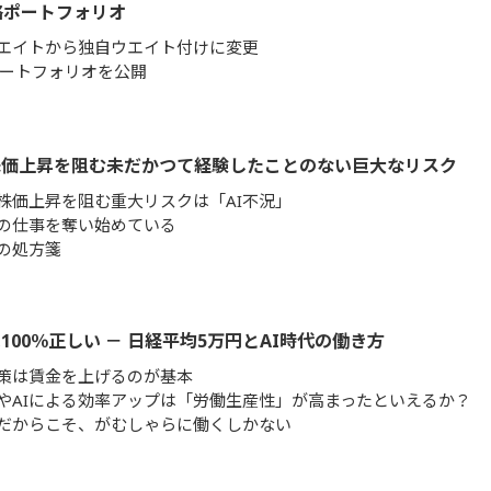
略ポートフォリオ
エイトから独自ウエイト付けに変更
ポートフォリオを公開
株価上昇を阻む未だかつて経験したことのない巨大なリスク
株価上昇を阻む重大リスクは「AI不況」
間の仕事を奪い始めている
への処方箋
100％正しい － 日経平均5万円とAI時代の働き方
策は賃金を上げるのが基本
やAIによる効率アップは「労働生産性」が高まったといえるか？
代だからこそ、がむしゃらに働くしかない