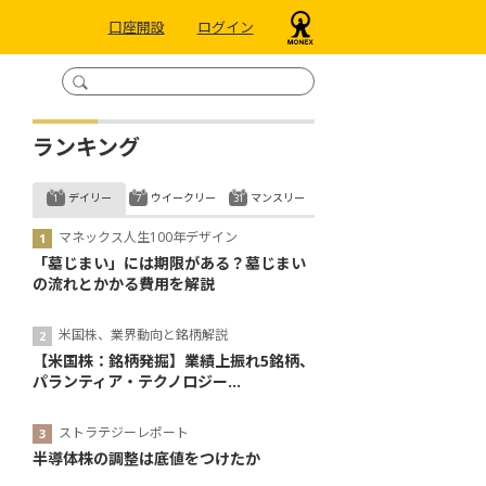
口座開設
ログイン
ランキング
デイリー
ウイークリー
マンスリー
マネックス人生100年デザイン
「墓じまい」には期限がある？墓じまい
の流れとかかる費用を解説
米国株、業界動向と銘柄解説
【米国株：銘柄発掘】業績上振れ5銘柄、
パランティア・テクノロジー...
ストラテジーレポート
半導体株の調整は底値をつけたか