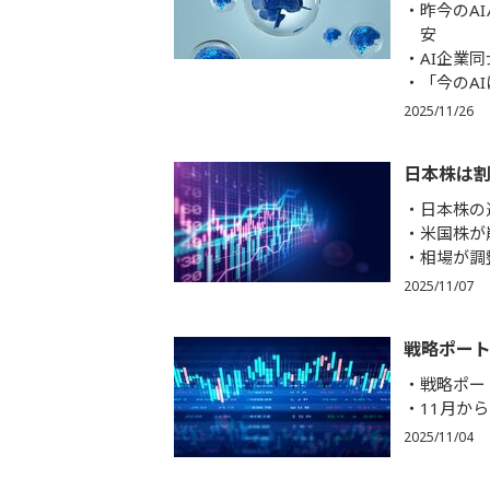
昨今のA
安
AI企業
「今のA
2025/11/26
日本株は
日本株の
米国株が
相場が調
2025/11/07
戦略ポート
戦略ポー
11月か
2025/11/04