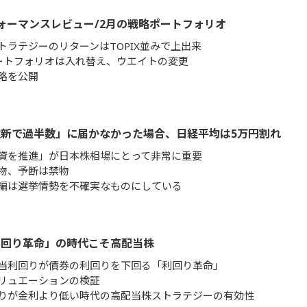
ォーマンスレビュー/2月の戦略ポートフォリオ
トラテジーのリターンはTOPIX並みで上出来
ートフォリオは入れ替え、ウエイトの変更
略を公開
新で過半数」に届かなかった場合、日経平均は5万円割れ
資を推進」が日本株相場にとって非常に重要
物、予断は禁物
編は選挙情勢を不確実なものにしている
利回り革命」の時代こそ高配当株
当利回りが債券の利回りを下回る「利回り革命」
リュエーションの検証
りが金利より低い時代の高配当株ストラテジーの有効性