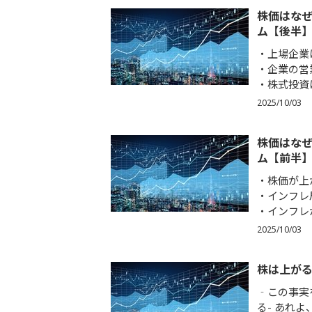
株価はなぜ
ム【後半
上場企業
企業の営
株式投資
2025/10/03
株価はなぜ
ム【前半
株価が上
インフレ
インフレ
2025/10/03
株は上がる
‐この事実
る- あれ