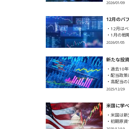
2026/01/09
12月のパ
12月はベ
1月の戦
2026/01/05
新たな投
過去10
配当政策
高配当の
2025/12/29
米国に学
米国は新
初期原資
2025/12/19