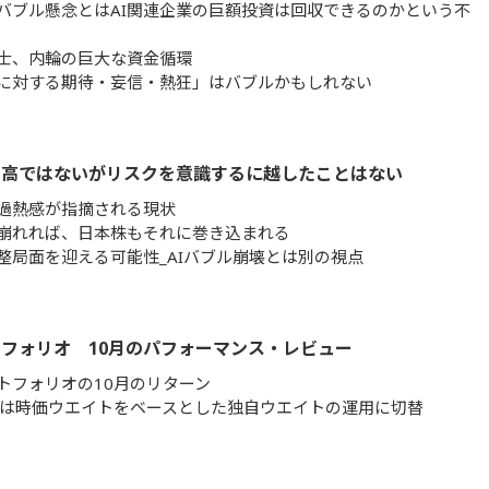
Iバブル懸念とはAI関連企業の巨額投資は回収できるのかという不
同士、内輪の巨大な資金循環
Iに対する期待・妄信・熱狂」はバブルかもしれない
割高ではないがリスクを意識するに越したことはない
過熱感が指摘される現状
崩れれば、日本株もそれに巻き込まれる
整局面を迎える可能性_AIバブル崩壊とは別の視点
フォリオ 10月のパフォーマンス・レビュー
トフォリオの10月のリターン
らは時価ウエイトをベースとした独自ウエイトの運用に切替