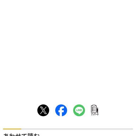
ｱﾝｹｰﾄ