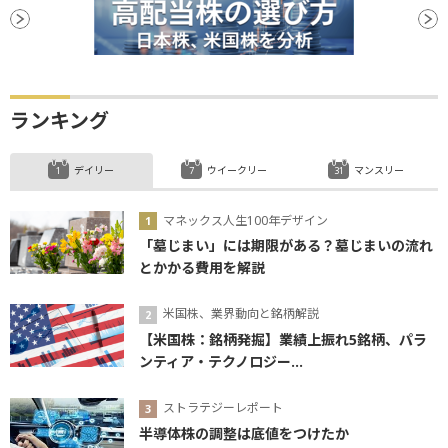
ランキング
デイリー
ウイークリー
マンスリー
マネックス人生100年デザイン
「墓じまい」には期限がある？墓じまいの流れ
とかかる費用を解説
米国株、業界動向と銘柄解説
【米国株：銘柄発掘】業績上振れ5銘柄、パラ
ンティア・テクノロジー...
ストラテジーレポート
半導体株の調整は底値をつけたか