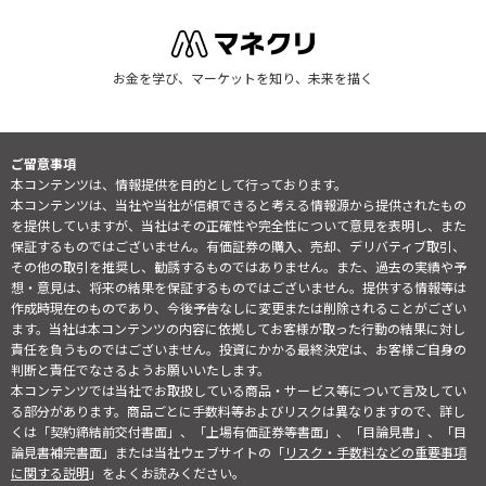
お金を学び、マーケットを知り、未来を描く
ご留意事項
本コンテンツは、情報提供を目的として行っております。
本コンテンツは、当社や当社が信頼できると考える情報源から提供されたもの
を提供していますが、当社はその正確性や完全性について意見を表明し、また
保証するものではございません。有価証券の購入、売却、デリバティブ取引、
その他の取引を推奨し、勧誘するものではありません。また、過去の実績や予
想・意見は、将来の結果を保証するものではございません。提供する情報等は
作成時現在のものであり、今後予告なしに変更または削除されることがござい
ます。当社は本コンテンツの内容に依拠してお客様が取った行動の結果に対し
責任を負うものではございません。投資にかかる最終決定は、お客様ご自身の
判断と責任でなさるようお願いいたします。
本コンテンツでは当社でお取扱している商品・サービス等について言及してい
る部分があります。商品ごとに手数料等およびリスクは異なりますので、詳し
くは「契約締結前交付書面」、「上場有価証券等書面」、「目論見書」、「目
論見書補完書面」または当社ウェブサイトの「
リスク・手数料などの重要事項
に関する説明
」をよくお読みください。