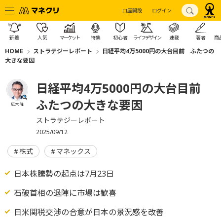
口座開設
ログイン
新着
人気
マーケット
特集
初心者
ライフデザイン
連載
著者
商
HOME
ストラテジーレポート
日経平均4万5000円の大台目前 ふたつの
大きな要因
日経平均4万5000円の大台目前
ふたつの大きな要因
広木 隆
ストラテジーレポート
2025/09/12
株式
マネックス
日本株騰勢の起点は7月23日
石破首相の退陣に市場は歓喜
日米関税交渉の合意が日本の景況感を改善