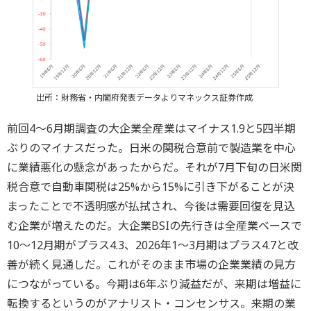
出所：財務省・内閣府発表データよりマネックス証券作成
前回4～6月期調査の大企業全産業はマイナス1.9と5四半期
ぶりのマイナスだった。日米の関税合意前で製造業を中心
に業績悪化の懸念があったからだ。それが7月下旬の日米関
税合意で自動車関税は25%から15%に引き下がることが決
まったことで不透明感が払拭され、今後は需要回復を見込
む企業が増えたのだ。大企業BSIの先行きは全産業ベースで
10～12月期がプラス4.3、2026年1～3月期はプラス4.7と改
善が続く見通しだ。これがそのまま市場の企業業績の見方
につながっている。今期は6年ぶり減益だが、来期は増益に
転換するというのがアナリスト・コンセンサス。来期の業