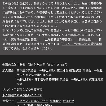
その他の取引を推奨し、勧誘するものではありません。また、過去の実績や予
想・意見は、将来の結果を保証するものではございません。提供する情報等は
作成時現在のものであり、今後予告なしに変更または削除されることがござい
ます。当社は本コンテンツの内容に依拠してお客様が取った行動の結果に対し
責任を負うものではございません。投資にかかる最終決定は、お客様ご自身の
判断と責任でなさるようお願いいたします。
本コンテンツでは当社でお取扱している商品・サービス等について言及してい
る部分があります。商品ごとに手数料等およびリスクは異なりますので、詳し
くは「契約締結前交付書面」、「上場有価証券等書面」、「目論見書」、「目
論見書補完書面」または当社ウェブサイトの「
リスク・手数料などの重要事項
に関する説明
」をよくお読みください。
金融商品取引業者 関東財務局長（金商）第165号
日本証券業協会、一般社団法人 第二種金融商品取引業協会、一般社
団法人 金融先物取引業協会、
一般社団法人 日本暗号資産等取引業協会、一般社団法人 資産運用業
協会
リスク・手数料などの重要事項
個人情報のお取り扱いについて
マネックス証券株式会社
会社概要
お問合せ
ヘルプ（通知の登録・解除）