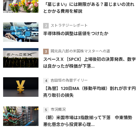
「墓じまい」には期限がある？墓じまいの流れ
とかかる費用を解説
ストラテジーレポート
半導体株の調整は底値をつけたか
岡元兵八郎の米国株マスターへの道
スペースＸ［SPCX］上場後初の決算発表、数字
は良かったが株価が下落...
吉田恒の為替デイリー
【為替】120日MA（移動平均線）割れが示す円
売り取引の損失
市況概況
（朝）米国市場は3指数揃って下落 中東情勢
悪化懸念から投資家心理...