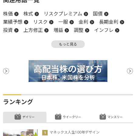
株価
株式
リスクプレミアム
国債
業績予想
リスク
一服
金利
長期金利
投資
上方修正
増益
調整
インフレ
EPS
日経平均株価
利回り
安全資産
もっと見る
関税
GDP
設備投資
日銀
日銀短観
プレミアム
ランキング
デイリー
ウイークリー
マンスリー
マネックス人生100年デザイン