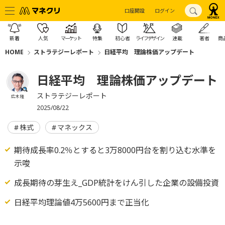
口座開設
ログイン
新着
人気
マーケット
特集
初心者
ライフデザイン
連載
著者
商
HOME
ストラテジーレポート
日経平均 理論株価アップデート
日経平均 理論株価アップデート
ストラテジーレポート
広木 隆
2025/08/22
株式
マネックス
期待成長率0.2％とすると3万8000円台を割り込む水準を
示唆
成長期待の芽生え_GDP統計をけん引した企業の設備投資
日経平均理論値4万5600円まで正当化