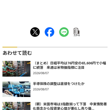
ｱﾝｹｰﾄ
あわせて読む
（まとめ）日経平均は76円安の65,606円で小幅
に続落 来週は米物価指標に注目
2026/08/07
半導体株の調整は底値をつけたか
2026/08/07
（朝）米国市場は3指数揃って下落 中東情勢悪
化懸念から投資家心理が悪化し売り優...